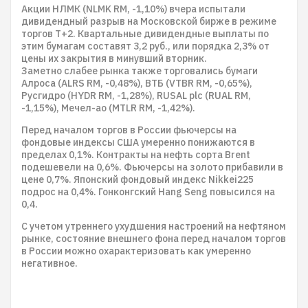
Акции НЛМК (NLMK RM, -1,10%) вчера испытали
дивидендный разрыв на Московской бирже в режиме
торгов Т+2. Квартальные дивидендные выплаты по
этим бумагам составят 3,2 руб., или порядка 2,3% от
цены их закрытия в минувший вторник.
Заметно слабее рынка также торговались бумаги
Алроса (ALRS RM, -0,48%), ВТБ (VTBR RM, -0,65%),
Русгидро (HYDR RM, -1,28%), RUSAL plc (RUAL RM,
-1,15%), Мечел-ао (MTLR RM, -1,42%).
Перед началом торгов в России фьючерсы на
фондовые индексы США умеренно понижаются в
пределах 0,1%. Контракты на нефть сорта Brent
подешевели на 0,6%. Фьючерсы на золото прибавили в
цене 0,7%. Японский фондовый индекс Nikkei225
подрос на 0,4%. Гонконгский Hang Seng повысился на
0,4.
С учетом утреннего ухудшения настроений на нефтяном
рынке, состояние внешнего фона перед началом торгов
в России можно охарактеризовать как умеренно
негативное.