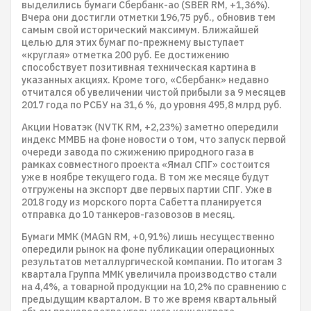
выделились бумаги Сбербанк-ао (SBER RM, +1,36%).
Вчера они достигли отметки 196,75 руб., обновив тем
самым свой исторический максимум. Ближайшей
целью для этих бумаг по-прежнему выступает
«круглая» отметка 200 руб. Ее достижению
способствует позитивная техническая картина в
указанных акциях. Кроме того, «Сбербанк» недавно
отчитался об увеличении чистой прибыли за 9 месяцев
2017 года по РСБУ на 31,6 %, до уровня 495,8 млрд руб.
Акции Новатэк (NVTK RM, +2,23%) заметно опередили
индекс ММВБ на фоне новости о том, что запуск первой
очереди завода по сжижению природного газа в
рамках совместного проекта «Ямал СПГ» состоится
уже в ноябре текущего года. В том же месяце будут
отгружены на экспорт две первых партии СПГ. Уже в
2018 году из морского порта Сабетта планируется
отправка до 10 танкеров-газовозов в месяц.
Бумаги ММК (MAGN RM, +0,91%) лишь несущественно
опередили рынок на фоне публикации операционных
результатов металлургической компании. По итогам 3
квартала Группа ММК увеличила производство стали
на 4,4%, а товарной продукции на 10,2% по сравнению с
предыдущим кварталом. В то же время квартальный