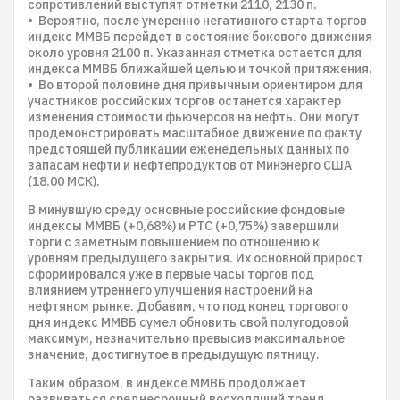
сопротивлений выступят отметки 2110, 2130 п.
• Вероятно, после умеренно негативного старта торгов
индекс ММВБ перейдет в состояние бокового движения
около уровня 2100 п. Указанная отметка остается для
индекса ММВБ ближайшей целью и точкой притяжения.
• Во второй половине дня привычным ориентиром для
участников российских торгов останется характер
изменения стоимости фьючерсов на нефть. Они могут
продемонстрировать масштабное движение по факту
предстоящей публикации еженедельных данных по
запасам нефти и нефтепродуктов от Минэнерго США
(18.00 МСК).
В минувшую среду основные российские фондовые
индексы ММВБ (+0,68%) и РТС (+0,75%) завершили
торги с заметным повышением по отношению к
уровням предыдущего закрытия. Их основной прирост
сформировался уже в первые часы торгов под
влиянием утреннего улучшения настроений на
нефтяном рынке. Добавим, что под конец торгового
дня индекс ММВБ сумел обновить свой полугодовой
максимум, незначительно превысив максимальное
значение, достигнутое в предыдущую пятницу.
Таким образом, в индексе ММВБ продолжает
развиваться среднесрочный восходящий тренд.