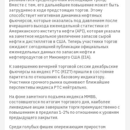
Вместе с тем, его дальнейшее повышение может быть
затруднено в ходе предстоящих торгов. Этому
способствует негативная динамика нефтяных
фьючерсов, которые оказались под давлением после
вчерашнего выхода еженедельной статистики от
Американского института нефти (API), которая указала
на заметное недельное увеличение запасов сырой
нефти и дистиллятов в США. Теперь участники торгов
ожидают сегодняшней публикации официальных
еженедельных данных по запасам нефти и
нефтепродуктов от Минэнерго США (EIA).
К завершению вечерней торговой сессии декабрьские
фьючерсы на индекс РТС (RIZ7) пришли в состояние
паритета по отношению к базовому индикатору.
Участники срочного рынка оценивают ближайшие
перспективы индекса РТС нейтрально.
На фоне заметного подъема индекса ММВБ,
состоявшегося по итогам торгового дня, наиболее
ликвидные акции завершили торги преимущественно с
повышением в пределах 1-2% по отношению к уровням
предыдущего закрытия.
Среди голубых фишек опережающим приростом