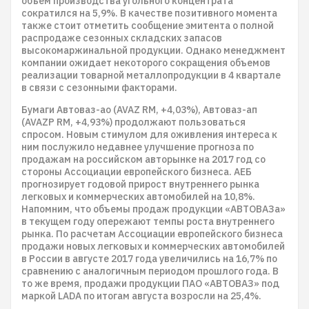
объем производства угольного концентрата
сократился на 5,9%. В качестве позитивного момента
также стоит отметить сообщение эмитента о полной
распродаже сезонных складских запасов
высокомаржинальной продукции. Однако менеджмент
компании ожидает некоторого сокращения объемов
реализации товарной металлопродукции в 4 квартале
в связи с сезонными факторами.
Бумаги Автоваз-ао (AVAZ RM, +4,03%), Автоваз-ап
(AVAZP RM, +4,93%) продолжают пользоваться
спросом. Новым стимулом для оживления интереса к
ним послужило недавнее улучшение прогноза по
продажам на российском авторынке на 2017 год со
стороны Ассоциации европейского бизнеса. АЕБ
прогнозирует годовой прирост внутреннего рынка
легковых и коммерческих автомобилей на 10,8%.
Напомним, что объемы продаж продукции «АВТОВАЗа»
в текущем году опережают темпы роста внутреннего
рынка. По расчетам Ассоциации европейского бизнеса
продажи новых легковых и коммерческих автомобилей
в России в августе 2017 года увеличились на 16,7% по
сравнению с аналогичным периодом прошлого года. В
то же время, продажи продукции ПАО «АВТОВАЗ» под
маркой LADA по итогам августа возросли на 25,4%.