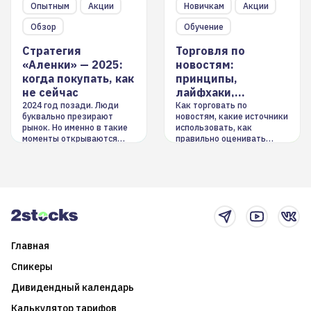
Опытным
Акции
Новичкам
Акции
Обзор
Обучение
Стратегия
Торговля по
«Аленки» — 2025:
новостям:
когда покупать, как
принципы,
не сейчас
лайфхаки,
инструменты
2024 год позади. Люди
Как торговать по
буквально презирают
новостям, какие источники
рынок. Но именно в такие
использовать, как
моменты открываются
правильно оценивать
долгосрочные
информацию. Также автор
возможности. Обсудим
покажет краткосрочные и
итоги года и стратегию на
среднесрочные
2025-й
торговые стратегии на
новостном потоке
Главная
Спикеры
Дивидендный календарь
Калькулятор тарифов