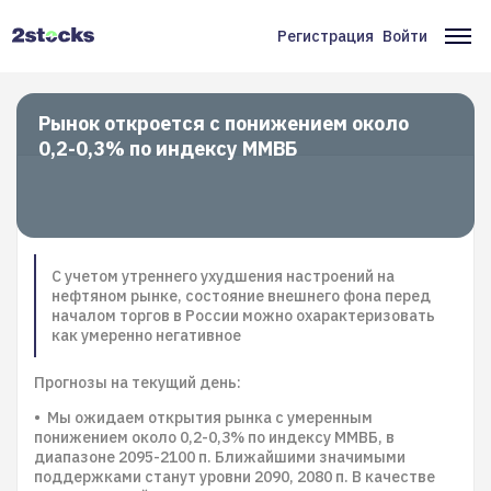
Перейти
к
Регистрация
Войти
Меню
Ос
основному
содержанию
учётной
на
записи
Рынок откроется с понижением около
0,2-0,3% по индексу ММВБ
пользователя
С учетом утреннего ухудшения настроений на
нефтяном рынке, состояние внешнего фона перед
началом торгов в России можно охарактеризовать
как умеренно негативное
Прогнозы на текущий день:
• Мы ожидаем открытия рынка с умеренным
понижением около 0,2-0,3% по индексу ММВБ, в
диапазоне 2095-2100 п. Ближайшими значимыми
поддержками станут уровни 2090, 2080 п. В качестве