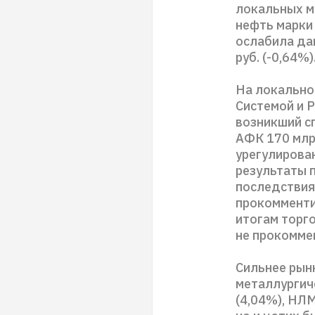
локальных м
нефть марки
ослабила дав
руб. (-0,64%
На локально
Системой и 
возникший с
АФК 170 млр
урегулирова
результаты 
последствия
прокомменти
итогам торг
не прокомме
Сильнее рынк
металлургиче
(4,04%), НЛ