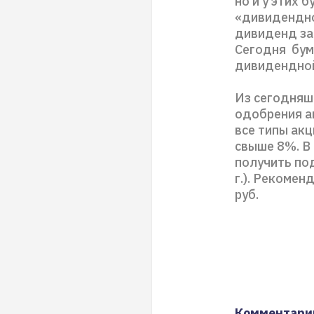
но и у этих 
«дивидендно
дивиденд за 
Сегодня бум
дивидендной
Из сегодняш
одобрения ак
все типы ак
свыше 8%. В 
получить по
г.). Рекомен
руб.
Комментари