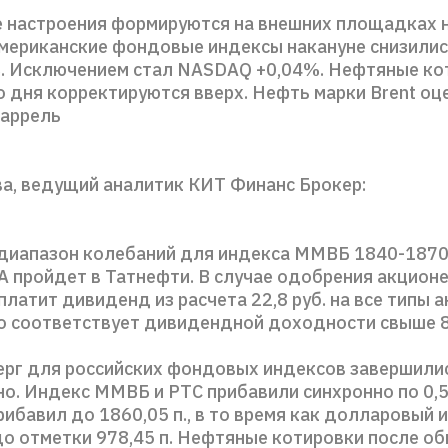
 настроения формируются на внешних площадках н
мериканские фондовые индексы накануне снизилис
%. Исключением стал NASDAQ +0,04%. Нефтяные ко
 дня корректируются вверх. Нефть марки Brent оц
баррель
ва, ведущий аналитик КИТ Финанс Брокер:
иапазон колебаний для индекса ММВБ 1840-1870 
А пройдет в Татнефти. В случае одобрения акционе
латит дивиденд из расчета 22,8 руб. на все типы а
о соответствует дивидендной доходности свыше 
верг для российских фондовых индексов завершили
о. Индекс ММВБ и РТС прибавили синхронно по 0,
ибавил до 1860,05 п., в то время как долларовый 
до отметки 978,45 п. Нефтяные котировки после о