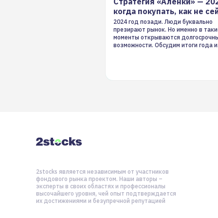
Стратегия «Аленки» — 20
когда покупать, как не се
2024 год позади. Люди буквально
презирают рынок. Но именно в таки
моменты открываются долгосрочн
возможности. Обсудим итоги года и
стратегию на 2025-й
2stocks является независимым от участников
фондового рынка проектом. Наши авторы –
эксперты в своих областях и профессионалы
высочайшего уровня, чей опыт подтверждается
их достижениями и безупречной репутацией