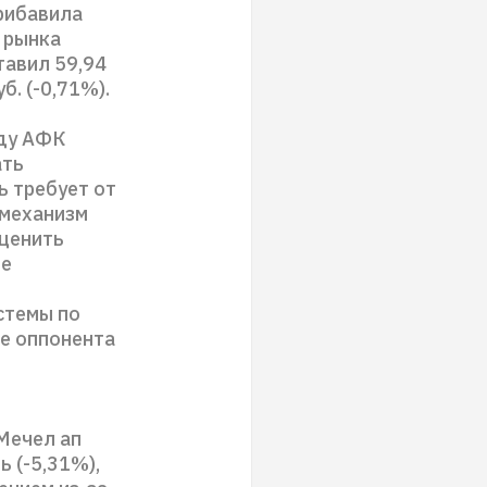
рибавила
 рынка
тавил 59,94
б. (-0,71%).
ду АФК
ать
ь требует от
 механизм
оценить
ые
стемы по
ие оппонента
 Мечел ап
 (-5,31%),