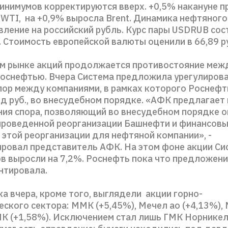
инимумов корректируются вверх. +0,5% накануне п
 WTI, на +0,9% выросла Brent. Динамика нефтяного
ление на российский рубль. Курс пары USDRUB сос
). Стоимость европейской валюты оценили в 66,89 ру
м рынке акций продолжается противостояние меж
Роснефтью. Вчера Система предложила урегулиров
пор между компаниями, в рамках которого Роснефт
д руб., во внесудебном порядке. «АФК предлагает
ния спора, позволяющий во внесудебном порядке 
проведенной реорганизации Башнефти и финансов
 этой реорганизации для нефтяной компании», -
ровал представитель АФК. На этом фоне акции Си
ов выросли на 7,2%. Роснефть пока что предложен
нтировала.
а вчера, кроме того, выглядели акции горно-
ского сектора: ММК (+5,45%), Мечел ао (+4,13%),
МК (+1,58%). Исключением стал лишь ГМК Норникель