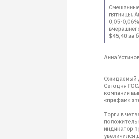
Смешанные
пятницы. А
0,05-0,06
вчерашнего
$45,40 за 
Анна Устино
Ожидаемый д
Сегодня ГОС
компания вып
«префам» эт
Торги в чет
положительн
индикатор пр
увеличился 