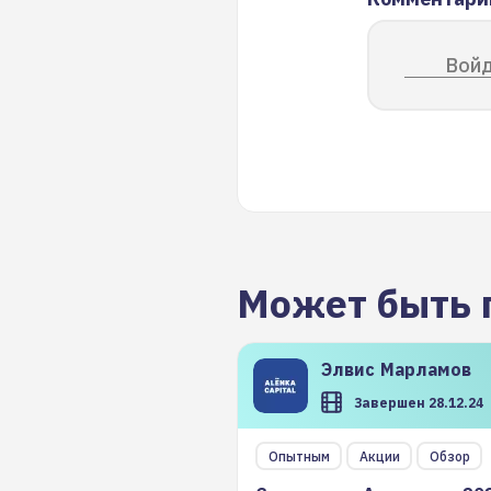
Войд
Может быть 
Элвис
Марламов
Завершен 28.12.24
Опытным
Акции
Обзор