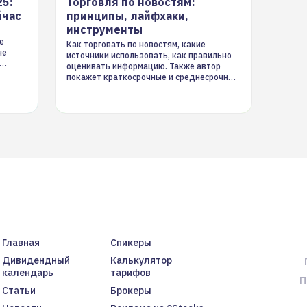
25:
Торговля по новостям:
йчас
принципы, лайфхаки,
инструменты
е
Как торговать по новостям, какие
ые
источники использовать, как правильно
оценивать информацию. Также автор
покажет краткосрочные и среднесрочные
торговые стратегии на новостном потоке
Главная
Спикеры
Дивидендный
Калькулятор
календарь
тарифов
П
Статьи
Брокеры