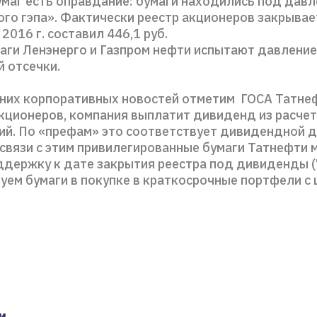
бумаг есть оправдание: бумаги находились под давл
го гэпа». Фактически реестр акционеров закрывае
2016 г. составил 446,1 руб.
аги Ленэнерго и Газпром нефти испытают давление
 отсечки.
них корпоративных новостей отметим ГОСА Татнеф
ционеров, компания выплатит дивиденд из расчета
ций. По «префам» это соответствует дивидендной 
связи с этим привилегированные бумаги Татнефти 
ддержку к дате закрытия реестра под дивиденды (
дуем бумаги в покупке в краткосрочные портфели с
и