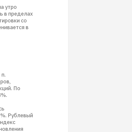
а утро
ь в пределах
тировки со
енивается в
п.
ров,
кций. По
8%.
сь
5%. Рублевый
индекс
бновления