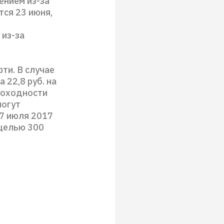
ением из-за
тся 23 июня,
 из-за
ти. В случае
 22,8 руб. на
доходности
могут
7 июля 2017
 целью 300