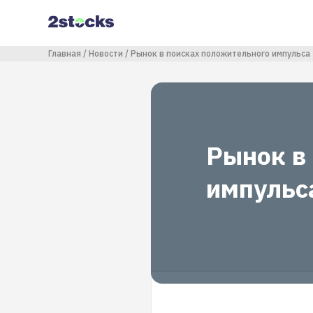
Перейти
к
основному
содержанию
Строка навигации
Главная
Новости
Рынок в поисках положительного импульса
Рынок в
импульс