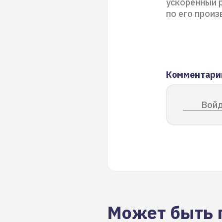
ускоренный р
по его прои
Комментари
Войд
Может быть 