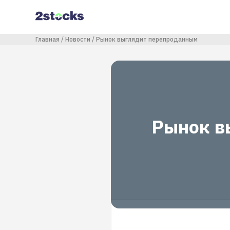
Перейти
к
основному
содержанию
Строка навигации
Главная
Новости
Рынок выглядит перепроданным
Рынок в