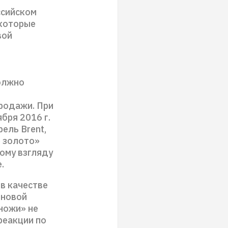
ссийском
 которые
вой
должно
родажи. При
ября 2016 г.
ель Brent,
е золото»
ому взгляду
.
в качестве
 новой
ножи» не
реакции по