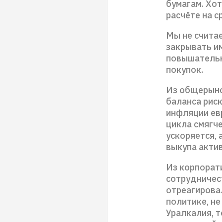
бумагам. Хо
расчёте на 
Мы не счита
закрывать и
повышательн
покупок.
Из общерыно
баланса риск
инфляции ев
цикла смягч
ускоряется,
выкупа актив
Из корпорат
сотрудничес
отреагировал
политике, не
Уралкалия, 