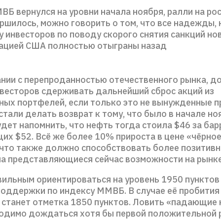
Б вернулся на уровни начала ноября, ралли на ро
ршилось, можно говорить о том, что все надежды,
у инвесторов по поводу скорого снятия санкций но
ацией США полностью отыграны назад
тании с перепроданностью отечественного рынка, 
нвесторов сдерживать дальнейший сброс акций из
ных портфелей, если только это не вынужденные п
 стали делать возврат к тому, что было в начале но
дет напомнить, что нефть тогда стоила $46 за барр
их $52. Всё же более 10% прироста в цене «чёрно
 что также должно способствовать более позитивн
на представляющиеся сейчас возможности на рынке
вильным ориентироваться на уровень 1950 пунктов 
оддержки по индексу ММВБ. В случае её пробития
станет отметка 1850 пунктов. Ловить «падающие 
ходимо дождаться хотя бы первой положительной 