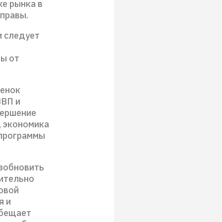
же рынка в
правы.
и следует
ы от
ценок
ВВП и
вершение
, экономика
 программы
озобновить
жительно
товой
я и
обещает