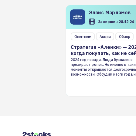
Элвис
Марламов
Завершен 28.12.24
Опытным
Акции
Обзор
Стратегия «Аленки» — 20
когда покупать, как не се
2024 год позади. Люди буквально
презирают рынок. Но именно в таки
моменты открываются долгосрочн
возможности. Обсудим итоги года и
стратегию на 2025-й