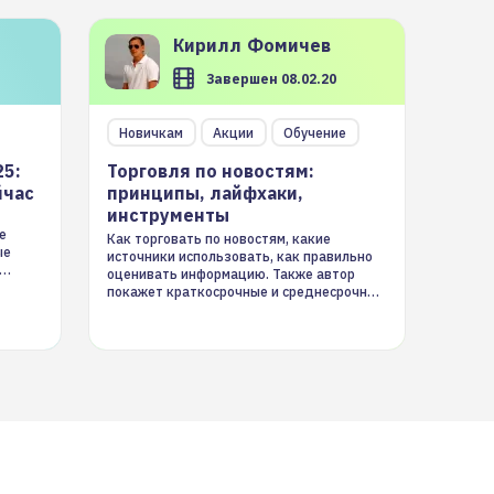
Кирилл
Фомичев
Завершен 08.02.20
Новичкам
Акции
Обучение
25:
Торговля по новостям:
йчас
принципы, лайфхаки,
инструменты
е
Как торговать по новостям, какие
ые
источники использовать, как правильно
оценивать информацию. Также автор
покажет краткосрочные и среднесрочные
торговые стратегии на новостном потоке