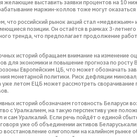
тя желающие выставить заявки процентов на 10 ни
срабатывание маржин-коллов тоже могут оказаться 
ем, что российский рынок акций стал «медвежьим» 
меющиеся позиции. Он остаётся в рамках 3-летнего
ого тренда, что предполагает продолжение работ
чных историй обращаем внимание на изменение о
ов для экономики и повышение прогноза по росту 
розоны Европейским ЦБ, что может обозначать за
ения монетарной политики. Риск дефляции миновал
 а уже летом ЕЦБ может рассмотреть сворачивание
ов.
ивных историй обозначаем готовность Беларуси в
тво с Уралкалием, на такую перспективу уже поло
 и сам Уралкалий. Если речь пойдёт о единой сбы
 говоря уже об объединении активов Беларуськали
то восстановление олигополии на калийном рынке 