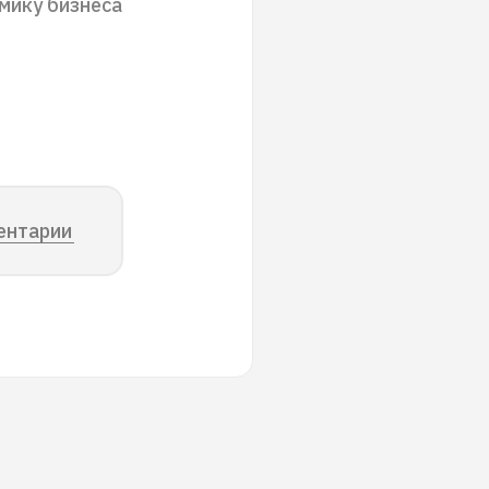
мику бизнеса
ентарии