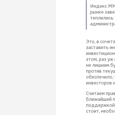
Индекс ММВ
рынке заве
теплились 
администр
Это, в соче
заставить и
инвестицион
этом, раз уж
не лишним бу
против текущ
обеспечило,
инвесторов 
Считаем пра
ближайшей п
поддержкой 
стоит, необ