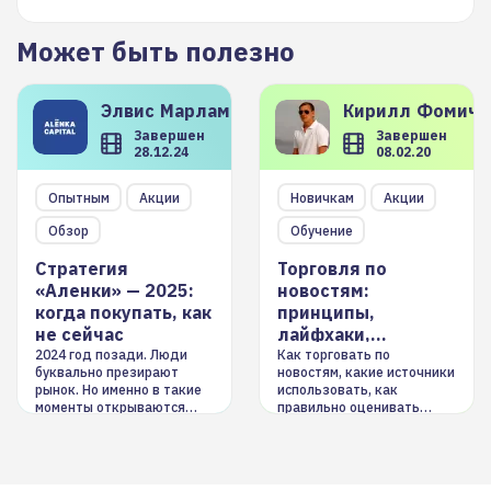
Может быть полезно
Элвис
Марламов
Кирилл
Фомиче
Завершен
Завершен
28.12.24
08.02.20
Опытным
Акции
Новичкам
Акции
Обзор
Обучение
Стратегия
Торговля по
«Аленки» — 2025:
новостям:
когда покупать, как
принципы,
не сейчас
лайфхаки,
инструменты
2024 год позади. Люди
Как торговать по
буквально презирают
новостям, какие источники
рынок. Но именно в такие
использовать, как
моменты открываются
правильно оценивать
долгосрочные
информацию. Также автор
возможности. Обсудим
покажет краткосрочные и
итоги года и стратегию на
среднесрочные
2025-й
торговые стратегии на