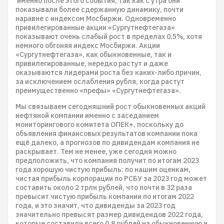
именно после этого события, так как с утра они
показывали более сдержанную динамику, почти
наравне с индексом Мосбиржи. Одновременно
привилегированные акции «Сургутнефтегаза»
показывают очень слабый рост в пределах 0,5%, хотя
немного обгоняя индекс Мосбиржи. Акции
«Сургутнефтегаза», как обыкновенные, так и
привилегированные, нередко растут и даже
оказываются лидерами роста без каких-либо причин,
за исключением ослабления рубля, когда растут
преимущественно «префы» «Сургутнефтегаза».
Мы связываем сегодняшний рост обыкновенных акций
нефтяной компании именно с заседанием
мониторингового комитета ОПЕК+, поскольку до
объявления финансовых результатов компании пока
ещё далеко, а прогнозов по дивидендам компания не
раскрывает. Тем не менее, уже сегодня можно
предположить, что компания получит по итогам 2023
года хорошую чистую прибыль: по нашим оценкам,
чистая прибыль корпорации по РСБУ за 2023 год может
составить около 2 трлн рублей, что почти в 32 раза
превысит чистую прибыль компании по итогам 2022
года, и это значит, что дивиденды за 2023 год
значительно превысят размер дивидендов 2022 года,
которые составили всего 0,8 рублей на обыкновенную и