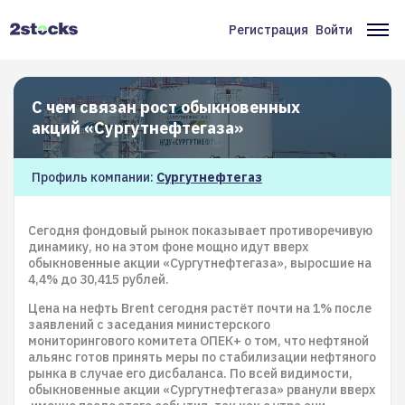
Перейти
к
Регистрация
Войти
Меню
Ос
основному
содержанию
учётной
на
записи
С чем связан рост обыкновенных
пользователя
акций «Сургутнефтегаза»
Профиль компании:
Сургутнефтегаз
Сегодня фондовый рынок показывает противоречивую
динамику, но на этом фоне мощно идут вверх
обыкновенные акции «Сургутнефтегаза», выросшие на
4,4% до 30,415 рублей.
Цена на нефть Brent сегодня растёт почти на 1% после
заявлений с заседания министерского
мониторингового комитета ОПЕК+ о том, что нефтяной
альянс готов принять меры по стабилизации нефтяного
рынка в случае его дисбаланса. По всей видимости,
обыкновенные акции «Сургутнефтегаза» рванули вверх