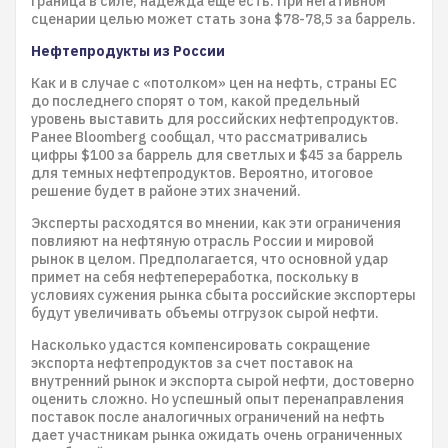
граница в силе, надежда еще есть. При негативном
сценарии целью может стать зона $78-78,5 за баррель.
Нефтепродукты из России
Как и в случае с «потолком» цен на нефть, страны ЕС
до последнего спорят о том, какой предельный
уровень выставить для российских нефтепродуктов.
Ранее Bloomberg сообщал, что рассматривались
цифры $100 за баррель для светлых и $45 за баррель
для темных нефтепродуктов. Вероятно, итоговое
решение будет в районе этих значений.
Эксперты расходятся во мнении, как эти ограничения
повлияют на нефтяную отрасль России и мировой
рынок в целом. Предполагается, что основной удар
примет на себя нефтепереработка, поскольку в
условиях сужения рынка сбыта российские экспортеры
будут увеличивать объемы отгрузок сырой нефти.
Насколько удастся компенсировать сокращение
экспорта нефтепродуктов за счет поставок на
внутренний рынок и экспорта сырой нефти, достоверно
оценить сложно. Но успешный опыт перенаправления
поставок после аналогичных ограничений на нефть
дает участникам рынка ожидать очень ограниченных