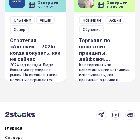
Завершен
Завершен
28.12.24
08.02.20
Опытным
Акции
Новичкам
Акции
Обзор
Обучение
Стратегия
Торговля по
«Аленки» — 2025:
новостям:
когда покупать, как
принципы,
не сейчас
лайфхаки,
инструменты
2024 год позади. Люди
Как торговать по
буквально презирают
новостям, какие источники
рынок. Но именно в такие
использовать, как
моменты открываются
правильно оценивать
долгосрочные
информацию. Также автор
возможности. Обсудим
покажет краткосрочные и
итоги года и стратегию на
среднесрочные
2025-й
торговые стратегии на
новостном потоке
Главная
Спикеры