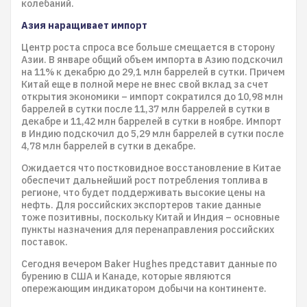
колебаний.
Азия наращивает импорт
Центр роста спроса все больше смещается в сторону
Азии. В январе общий объем импорта в Азию подскочил
на 11% к декабрю до 29,1 млн баррелей в сутки. Причем
Китай еще в полной мере не внес свой вклад за счет
открытия экономики – импорт сократился до 10,98 млн
баррелей в сутки после 11,37 млн баррелей в сутки в
декабре и 11,42 млн баррелей в сутки в ноябре. Импорт
в Индию подскочил до 5,29 млн баррелей в сутки после
4,78 млн баррелей в сутки в декабре.
Ожидается что постковидное восстановление в Китае
обеспечит дальнейший рост потребления топлива в
регионе, что будет поддерживать высокие цены на
нефть. Для российских экспортеров такие данные
тоже позитивны, поскольку Китай и Индия – основные
пункты назначения для перенаправления российских
поставок.
Сегодня вечером Baker Hughes представит данные по
бурению в США и Канаде, которые являются
опережающим индикатором добычи на континенте.