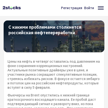
Перейти
к
Регистрация
Войти
Меню
Ос
основному
содержанию
учётной
на
записи
С какими проблемами столкнется
российская нефтепереработка
пользователя
Цены на нефть в четверг оставались под давлением на
фоне сохранения коррекционных настроений.
Актуальные позитивные драйверы уже в цене, и
участники рынка сокращают спекулятивные позиции,
стремясь избежать рисков. В фокусе остается эмбарго
и потолок цен на российские нефтепродукты, которые
вступят в силу 5 февраля.
Фьючерсы на Brent опустились к нижней границе
краткосрочного восходящего канала. Ее пробой даст
подтверждающий сигнал к развороту вниз, но пока