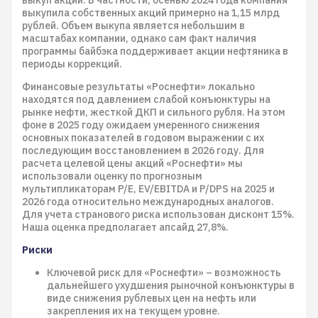
выкупила собственных акций примерно на 1,15 млрд
рублей. Объем выкупа является небольшим в
масштабах компании, однако сам факт наличия
программы байбэка поддерживает акции нефтяника в
периоды коррекций.
Финансовые результаты «Роснефти» локально
находятся под давлением слабой конъюнктуры на
рынке нефти, жесткой ДКП и сильного рубля. На этом
фоне в 2025 году ожидаем умеренного снижения
основных показателей в годовом выражении с их
последующим восстановлением в 2026 году. Для
расчета целевой цены акций «Роснефти» мы
использовали оценку по прогнозным
мультипликаторам P/E, EV/EBITDA и P/DPS на 2025 и
2026 года относительно международных аналогов.
Для учета странового риска использован дисконт 15%.
Наша оценка предполагает апсайд 27,8%.
Риски
Ключевой риск для «Роснефти» – возможность
дальнейшего ухудшения рыночной конъюнктуры в
виде снижения рублевых цен на нефть или
закрепления их на текущем уровне.