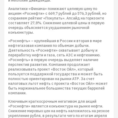
и неплохие дивиденды.
Аналитики «Финама» понижают целевую цену по
акциям «Роснефти» с 669,7 рублей до 576,3 рублей, но
сохраняем рейтинг «Покупать». Апсайд на горизонте
составляет 27,8%. Снижение целевой цены в первую
очередь объясняется ухудшением рыночной
конъюнктуры.
«Роснефть» – крупнейшая в России и вторая в мире
нефтегазовая компания по объемам добычи.
Деятельность «Роснефти» охватывает добычу и
переработку нефти и газа, сеть АЗС и нефтехимию.
«Роснефть» в первую очередь выделяет наличие
перспектив развития. Компания продолжает
реализовывать проект «Восток Ойл», который
пользуется поддержкой государства и может быть
полностью ориентирован на рынки АТР. За счет
налоговых льгот нефть с проекта «Восток Ойл» может
быть маржинальнее большинства текущих баррелей
компании.
Ключевым краткосрочным негативом для акций
«Роснефти» является конъюнктура на рынке нефти.
Снижение мировых цен на нефть наложилось на резкое
укрепление рубля, в результате чего по итогам апреля