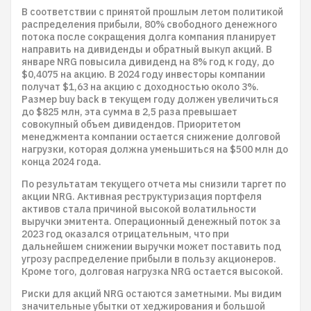
В соответствии с принятой прошлым летом политикой
распределения прибыли, 80% свободного денежного
потока после сокращения долга компания планирует
направить на дивиденды и обратный выкуп акций. В
январе NRG повысила дивиденд на 8% год к году, до
$0,4075 на акцию. В 2024 году инвесторы компании
получат $1,63 на акцию с доходностью около 3%.
Размер buy back в текущем году должен увеличиться
до $825 млн, эта сумма в 2,5 раза превышает
совокупный объем дивидендов. Приоритетом
менеджмента компании остается снижение долговой
нагрузки, которая должна уменьшиться на $500 млн до
конца 2024 года.
По результатам текущего отчета мы снизили таргет по
акции NRG. Активная реструктуризация портфеля
активов стала причиной высокой волатильности
выручки эмитента. Операционный денежный поток за
2023 год оказался отрицательным, что при
дальнейшем снижении выручки может поставить под
угрозу распределение прибыли в пользу акционеров.
Кроме того, долговая нагрузка NRG остается высокой.
Риски для акций NRG остаются заметными. Мы видим
значительные убытки от хеджирования и большой