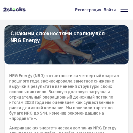
Перейти
к
Регистрация
Войти
Меню
Ос
основному
содержанию
учётной
на
записи
С какими сложностями столкнулся
NRG Energy
пользователя
NRG Energy (NRG) в отчетности за четвертый квартал
прошлого года зафиксировала заметное снижение
выручки в результате изменения структуры своих
основных активов. Высокую долговую нагрузка и
отрицательный операционный денежный поток по
итогам 2023 года мы оцениваем как существенные
риски для акций компании. Мы понизили таргет по
бумаге NRG до $44, изменив рекомендацию на
«продавать».
Американская энергетическая компания NRG Energy