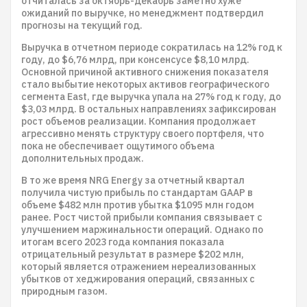
отчиталась за октябрь-декабрь заметно хуже
ожиданий по выручке, но менеджмент подтвердил
прогнозы на текущий год.
Выручка в отчетном периоде сократилась на 12% год к
году, до $6,76 млрд, при консенсусе $8,10 млрд.
Основной причиной активного снижения показателя
стало выбытие некоторых активов географического
сегмента East, где выручка упала на 27% год к году, до
$3,03 млрд. В остальных направлениях зафиксирован
рост объемов реализации. Компания продолжает
агрессивно менять структуру своего портфеля, что
пока не обеспечивает ощутимого объема
дополнительных продаж.
В то же время NRG Energy за отчетный квартал
получила чистую прибыль по стандартам GAAP в
объеме $482 млн против убытка $1095 млн годом
ранее. Рост чистой прибыли компания связывает с
улучшением маржинальности операций. Однако по
итогам всего 2023 года компания показала
отрицательный результат в размере $202 млн,
который является отражением нереализованных
убытков от хеджирования операций, связанных с
природным газом.