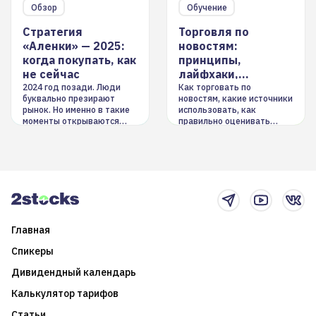
Обзор
Обучение
Стратегия
Торговля по
«Аленки» — 2025:
новостям:
когда покупать, как
принципы,
не сейчас
лайфхаки,
инструменты
2024 год позади. Люди
Как торговать по
буквально презирают
новостям, какие источники
рынок. Но именно в такие
использовать, как
моменты открываются
правильно оценивать
долгосрочные
информацию. Также автор
возможности. Обсудим
покажет краткосрочные и
итоги года и стратегию на
среднесрочные
2025-й
торговые стратегии на
новостном потоке
Главная
Спикеры
Дивидендный календарь
Калькулятор тарифов
Статьи