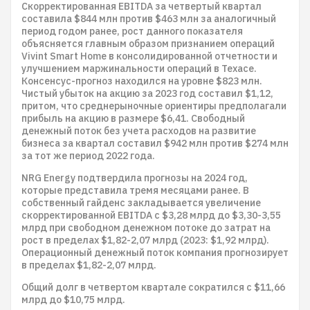
Скорректированная EBITDA за четвертый квартал
составила $844 млн против $463 млн за аналогичный
период годом ранее, рост данного показателя
объясняется главным образом признанием операций
Vivint Smart Home в консолидированной отчетности и
улучшением маржинальности операций в Техасе.
Консенсус-прогноз находился на уровне $823 млн.
Чистый убыток на акцию за 2023 год составил $1,12,
притом, что среднерыночные ориентиры предполагали
прибыль на акцию в размере $6,41. Свободный
денежный поток без учета расходов на развитие
бизнеса за квартал составил $942 млн против $274 млн
за тот же период 2022 года.
NRG Energy подтвердила прогнозы на 2024 год,
которые представила тремя месяцами ранее. В
собственный гайденс закладывается увеличение
скорректированной EBITDA с $3,28 млрд до $3,30-3,55
млрд при свободном денежном потоке до затрат на
рост в пределах $1,82-2,07 млрд (2023: $1,92 млрд).
Операционный денежный поток компания прогнозирует
в пределах $1,82-2,07 млрд.
Общий долг в четвертом квартале сократился с $11,66
млрд до $10,75 млрд.