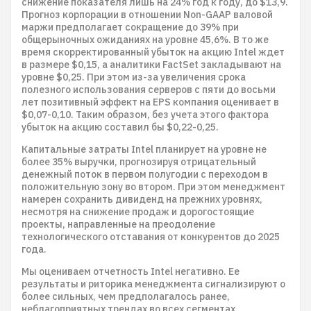
снижение показателя лишь на 24% год к году, до $13,9.
Прогноз корпорации в отношении Non-GAAP валовой
маржи предполагает сокращение до 39% при
общерыночных ожиданиях на уровне 45,6%. В то же
время скорректированный убыток на акцию Intel ждет
в размере $0,15, а аналитики FactSet закладывают на
уровне $0,25. При этом из-за увеличения срока
полезного использования серверов с пяти до восьми
лет позитивный эффект на EPS компания оценивает в
$0,07-0,10. Таким образом, без учета этого фактора
убыток на акцию составил бы $0,22-0,25.
Капитальные затраты Intel планирует на уровне не
более 35% выручки, прогнозируя отрицательный
денежный поток в первом полугодии с переходом в
положительную зону во втором. При этом менеджмент
намерен сохранить дивиденд на прежних уровнях,
несмотря на снижение продаж и дорогостоящие
проекты, направленные на преодоление
технологического отставания от конкурентов до 2025
года.
Мы оцениваем отчетность Intel негативно. Ее
результаты и риторика менеджмента сигнализируют о
более сильных, чем предполагалось ранее,
неблагоприятных трендах во всех сегментах