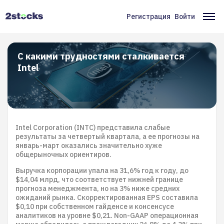
Перейти
к
Регистрация
Войти
Меню
Ос
основному
содержанию
учётной
на
записи
С какими трудностями сталкивается
Intel
пользователя
Intel Corporation (INTC) представила слабые
результаты за четвертый квартала, а ее прогнозы на
январь-март оказались значительно хуже
общерыночных ориентиров.
Выручка корпорации упала на 31,6% год к году, до
$14,04 млрд, что соответствует нижней границе
прогноза менеджмента, но на 3% ниже средних
ожиданий рынка. Скорректированная EPS составила
$0,10 при собственном гайденсе и консенсусе
аналитиков на уровне $0,21. Non-GAAP операционная