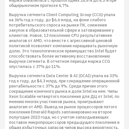
маржа обвалилась с прошлогодних 26,8% до 4,3% при
общерыночном прогнозе 6,7%.
Выручка сегмента Client Computing Group (CCG) упала
на 36% год к году, до $6,6 млрд, на фоне слабого
потребительского спроса на рынке ПК, снижения
закупок в образовательной сфере и затоваривания у
клиентов. Новое, 13 поколение CPU результативнее
аналогов от AMD, что вместе с агрессивной ценовой
политикой позволяет компании наращивать рыночную
долю. Это технологическое преимущество Intel будет
способствовать более активному восстановлению
выручки сегмента. В отчетном периоде маржа CCG
опустилась с 37% до 11%.
Выручка сегмента Data Center & AI (DCAI) упала на 33%
год к году, до $4,3 млрд, при сокращении операционной
рентабельности с 37% до 9%. Среди причин этого
сокращение конечного рынка и доли Intel на нем. Чипы
Xeon Scalable четвертого поколения для ДЦ от Intel, по
мнению многих участников рынка, проигрывают
аналогам от AMD. Вывод на рынок процессоров пятого
поколения Emerald Rapids запланировано на второе
полугодие 2023 года, но с учетом запаздывающих
поставок микропроцессоров предыдущего поколения и
общих избыточных запасов чипов высока вероятность,