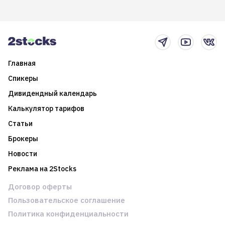
возможности. Обсудим
покажет краткосрочные и
итоги года и стратегию на
среднесрочные
2025-й
торговые стратегии на
новостном потоке
Главная
Спикеры
Дивидендный календарь
Калькулятор тарифов
Статьи
Брокеры
Новости
Реклама на 2Stocks
Договор оферты
Пользовательское соглашение
Политика конфиденциальности