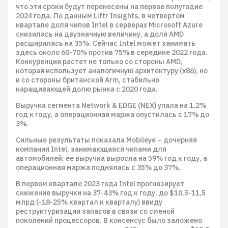
что эти сроки будут перенесены на первое полугодие
2024 года. По данным Liftr Insights, в четвертом
квартале доля чипов Intel в серверах Microsoft Azure
снизилась на двузначную величину, а доля AMD
расширилась на 35%. Сейчас Intel может занимать
здесь около 60-70% против 75% в середине 2022 года.
Конкуренция растет не только со стороны AMD,
которая использует аналогичную архитектуру (x86), но
и со стороны британской Arm, стабильно
наращивающей долю рынка с 2020 года.
Выручка сегмента Network & EDGE (NEX) упала на 1,2%
год к году, а операционная маржа опустилась с 17% до
3%.
Сильные результаты показала Mobileye – дочерняя
компания Intel, занимающаяся чипами для
автомобилей: ее выручка выросла на 59% год к году, а
операционная маржа поднялась с 35% до 37%.
В первом квартале 2023 года Intel прогнозирует
снижение выручки на 37-43% год к году, до $10,5-11,5
млрд (-18-25% квартал к кварталу) ввиду
реструктуризации запасов в связи со сменой
поколений процессоров. В консенсус было заложено