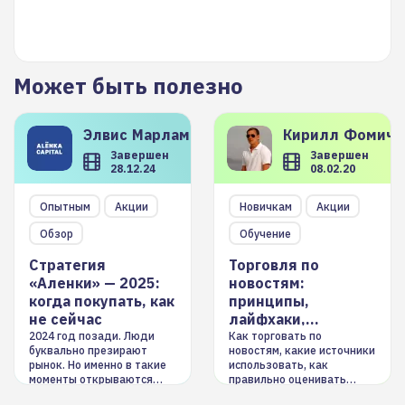
Может быть полезно
Элвис
Марламов
Кирилл
Фомиче
Завершен
Завершен
28.12.24
08.02.20
Опытным
Акции
Новичкам
Акции
Обзор
Обучение
Стратегия
Торговля по
«Аленки» — 2025:
новостям:
когда покупать, как
принципы,
не сейчас
лайфхаки,
инструменты
2024 год позади. Люди
Как торговать по
буквально презирают
новостям, какие источники
рынок. Но именно в такие
использовать, как
моменты открываются
правильно оценивать
долгосрочные
информацию. Также автор