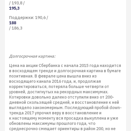
/ 193,8 /
195,3
Поддержки: 190,6 /
188
/ 186,3
Долгосрочная картина:
Цена на акции Сбербанка с начала 2015 года находится
в восходящем тренде и долгосрочная картина в бумаге
позитивная. В феврале цена вышла вниз из
восходящего канала 2016 года, и, продолжая
корректироваться, потеряла больше четверти от
уровней, достигнутых на рекордных максимумах.
Котировки довольно далеко отступили вниз от 200-
дневной скользящей средней, и восстановление к ней
выглядело закономерным. Последующий пробой down-
тренда 2017 упрочил веру в восстановление и
к настоящему моменту вся просадка выкуплена и уже
обновлены максимумы прошлого года, что
среднесрочно смещает ориентиры в район 200, но не