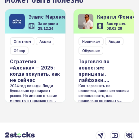
Может быть полезно
Элвис
Марламов
Кирилл
Фомиче
Завершен
Завершен
28.12.24
08.02.20
Опытным
Акции
Новичкам
Акции
Обзор
Обучение
Стратегия
Торговля по
«Аленки» — 2025:
новостям:
когда покупать, как
принципы,
не сейчас
лайфхаки,
инструменты
2024 год позади. Люди
Как торговать по
буквально презирают
новостям, какие источники
рынок. Но именно в такие
использовать, как
моменты открываются
правильно оценивать
долгосрочные
информацию. Также автор
возможности. Обсудим
покажет краткосрочные и
итоги года и стратегию на
среднесрочные
2025-й
торговые стратегии на
новостном потоке