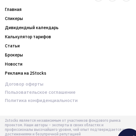
Главная
Спикеры
Дивидендный календарь
Калькулятор тарифов
Статьи
Брокеры
Новости
Реклама на 2Stocks
Договор оферты
Пользовательское соглашение
Политика конфиденциальности
2stocks является независимым от участников фондового рынка
проектом. Наши авторы – эксперты в своих областях и
профессионалы высочайшего уровня, чей опыт подтверждается их
достижениями и безупречной репутацией