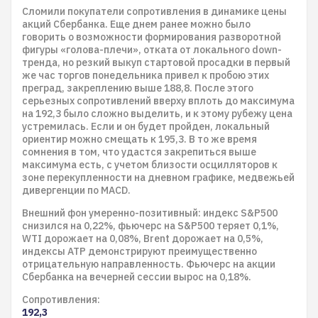
Сломили покупатели сопротивления в динамике цены
акций Сбербанка. Еще днем ранее можно было
говорить о возможности формирования разворотной
фигуры «голова-плечи», отката от локального down-
тренда, но резкий выкуп стартовой просадки в первый
же час торгов понедельника привел к пробою этих
преград, закреплению выше 188,8. После этого
серьезных сопротивлений вверху вплоть до максимума
на 192,3 было сложно выделить, и к этому рубежу цена
устремилась. Если и он будет пройден, локальный
ориентир можно смещать к 195,3. В то же время
сомнения в том, что удастся закрепиться выше
максимума есть, с учетом близости осцилляторов к
зоне перекупленности на дневном графике, медвежьей
дивергенции по MACD.
Внешний фон умеренно-позитивный: индекс S&P500
снизился на 0,22%, фьючерс на S&P500 теряет 0,1%,
WTI дорожает на 0,08%, Brent дорожает на 0,5%,
индексы АТР демонстрируют преимущественно
отрицательную направленность. Фьючерс на акции
Сбербанка на вечерней сессии вырос на 0,18%.
Сопротивления:
192,3