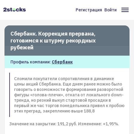
Перейти
к
Регистрация
Войти
Меню
Ос
основному
содержанию
учётной
на
записи
Сбербанк. Коррекция прервана,
готовимся к штурму рекордных
пользователя
рубежей
Профиль компании:
Сбербанк
Сломили покупатели сопротивления в динамике
цены акций Сбербанка. Еще днем ранее можно было
говорить о возможности формирования разворотной
фигуры «голова-плечи», отката от локального down-
тренда, но резкий выкуп стартовой просадки в
первый же час торгов понедельника привел к пробою
этих преград, закреплению выше 188,8
Значение на закрытии: 191,2 руб. Изменение: +1,95%.