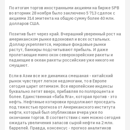
По итогам торгов иностранными акциями на бирже SPB
во вторник 28 ноября было заключено 5 713 сделок с
акциями 314 эмитента на общую сумму более 40 млн.
долларов США.
Позитив бьет через край. Вчерашний уверенный рост на
американском рынке вдохновил и всех остальных.
Доллар укрепляется, мировые фондовые рынки
растут, банкиры подсчитывают прибыль. И даже
пролетающие мимо окон северокорейские ракеты и
падающие в океан ракеты российские уже никого не
смущают.
Если в Азии все же динамика смешаная - китайский
рынок чувствует легкое недомогани, то в Европе
сегодня царит оптимизм. Все европейские индексы
буквально летят вверх, прибавляя по полпроцента и
более. Единственная «баба Яга», которая против - это
нефть. Нефтяные котировки продолжают проседать
под тяжестью прогноза от Американского института
нефти, который был опубликован вчера уже по
окончании торгов. В соответствии с ним можно сегодня
ожидать увеличения запасов сырой нефти на 2 млн.
баррелей. Правда, консенсус - прогноз аналитиков