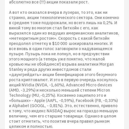
абсолютно все (!!!) акции показали рост.
А вот кто оказался вчера в лузерах, то это, как ни
странно, акции технологического сектора. Они конечно
в среднем тоже подорожали, но всего лишь на 0,2%. И
виной тому во многом стал биткойн с его, как
выразился один из ведущих американских аналитиков,
«метеоритным ростом». Скорость с какой биткойн
преодолел отметку в $10 000 шокировала многих. И
все вновь в один голос заговорили о надувающемся
пузыре. Пузырь пока не лопнул, но в предчувствии
этого мощного (а теперь уже понятно, что малой
кровью мы не обойдемся!) взрыва аналитики Morgan
Stanley и ряда других инвестдомов стали
«даунгрейдить» акции бенефициаров этого безумного
роста криптовалют. И это в первую очередь коснулось
акций NVidia (NVDA, -1,60%), Advanced Micro devices
(AMD, -3,29%) и несколько меньшей степени Micron
Technology (MU,-0,25%). Косвенно зацепило это и
«больших» - Apple (AAPL, -0,59%), Facebook (FB, -0,33%)
и Alphabet (GOOGL, - 0,81%). Это, естественно, привело
к тому, что индекс NASDAQ вырос на гораздо меньшую
величину, чем его старшие товарищи. Однако в целом
стоит отметить, что позитив вчера правил рынком
целиком и полностью.