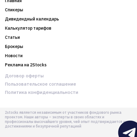
Главная
Спикеры
Дивидендный календарь
Калькулятор тарифов
Статьи
Брокеры
Новости
Реклама на 2Stocks
Договор оферты
Пользовательское соглашение
Политика конфиденциальности
2stocks является независимым от участников фондового рынка
проектом. Наши авторы – эксперты в своих областях и
профессионалы высочайшего уровня, чей опыт подтверждается их
достижениями и безупречной репутацией