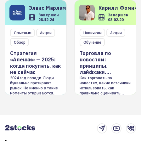
Элвис
Марламов
Кирилл
Фомиче
Завершен
Завершен
28.12.24
08.02.20
Опытным
Акции
Новичкам
Акции
Обзор
Обучение
Стратегия
Торговля по
«Аленки» — 2025:
новостям:
когда покупать, как
принципы,
не сейчас
лайфхаки,
инструменты
2024 год позади. Люди
Как торговать по
буквально презирают
новостям, какие источники
рынок. Но именно в такие
использовать, как
моменты открываются
правильно оценивать
долгосрочные
информацию. Также автор
возможности. Обсудим
покажет краткосрочные и
итоги года и стратегию на
среднесрочные
2025-й
торговые стратегии на
новостном потоке