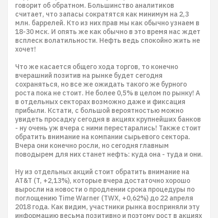
говорит об обратном. Большинство аналитиков
считает, что запасы сократятся как минимум на 2,3
млн. баррелей. Кто из них прав мы как обычно узнаем в
18-30 мск. И опять же как обычно в это время нас ждет
всплеск волатильности. Нефть ведь спокойно жить не
хочет!
Что же касается общего хода торгов, то конечно
вчерашний позитив на рынке будет сегодня
сохраняться, но все же ожидать такого же бурного
роста пока не стоит. Не более 0,5% в целом по рынку! А
в отдельных секторах возможно даже и фиксация
прибыли. Кстати, с большой вероятностью можно
увидеть просадку сегодня в акциях крупнейших банков
- ну очень уж вчера с ними перестарались! Также стоит
обратить внимание на компании сырьевого сектора.
Вчера они конечно росли, но сегодня главным
поводырем для них станет нефть: куда она - туда и они.
Ну из отдельных акций стоит обратить внимание на
AT&T (T, +2,13%), которые вчера достаточно хорошо
выросли на новости о продлении срока процедуры по
поглощению Time Warner (TWX, +0,62%) до 22 апреля
2018 года. Как видим, участники рынка восприняли эту
информацию весьма позитивно и поэтому рост в акциях