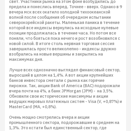
свет. Участники рынка на этом фоне возбудились до
предела и понеслись вперед. Точнее - вверх. Однако в 9
вечера мск всех окатило холодной тихоокеанской
волной после сообщения об очередном испытании
северокорейской ракеты. Маленькая паника в течение
которой все индексы вернулись на исходные нулевые
позиции продолжалась в течение часа. Но потом все
поняли, что бояться пока нечего и рост возобновился с
новой силой. В итоге столь нервная торговая сессия
завершилась просто великолепно - индексы дружно
взобрались на новые вершины и закрылись на
максимумах дня.
Лучше всех однозначно выглядел финансовый сектор,
выросший в целом на 1,4%. А вот акции крупнейших
банков инвестора сметали с рынка как горячие
пирожки. Так, акции Bank of America (BAC) подорожали
вчера почти на 4%, а банк JPMorgan (JPM) - на 3,5%.
Обновили свои исторические максимумы и акции
ведущих мировых платежных систем - Visa (V, +0,87%) и
MasterCard (MA, +0,8%).
Очень мощно смотрелись вчера и акции
промышленного сектора, подорожавшие в среднем на
1,3%. Это кстати был единственный сектор, где