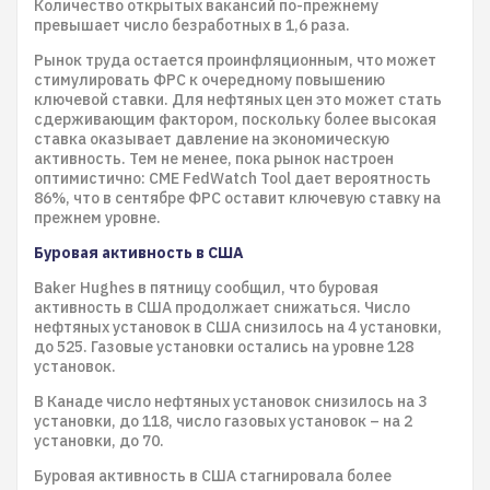
Количество открытых вакансий по-прежнему
превышает число безработных в 1,6 раза.
Рынок труда остается проинфляционным, что может
стимулировать ФРС к очередному повышению
ключевой ставки. Для нефтяных цен это может стать
сдерживающим фактором, поскольку более высокая
ставка оказывает давление на экономическую
активность. Тем не менее, пока рынок настроен
оптимистично: CME FedWatch Tool дает вероятность
86%, что в сентябре ФРС оставит ключевую ставку на
прежнем уровне.
Буровая активность в США
Baker Hughes в пятницу сообщил, что буровая
активность в США продолжает снижаться. Число
нефтяных установок в США снизилось на 4 установки,
до 525. Газовые установки остались на уровне 128
установок.
В Канаде число нефтяных установок снизилось на 3
установки, до 118, число газовых установок – на 2
установки, до 70.
Буровая активность в США стагнировала более