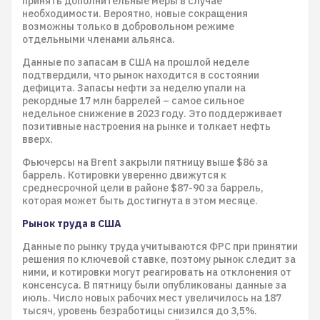
принять дополнительные меры в случае
необходимости. Вероятно, новые сокращения
возможны только в добровольном режиме
отдельными членами альянса.
Данные по запасам в США на прошлой неделе
подтвердили, что рынок находится в состоянии
дефицита. Запасы нефти за неделю упали на
рекордные 17 млн баррелей – самое сильное
недельное снижение в 2023 году. Это поддерживает
позитивные настроения на рынке и толкает нефть
вверх.
Фьючерсы на Brent закрыли пятницу выше $86 за
баррель. Котировки уверенно движутся к
среднесрочной цели в районе $87-90 за баррель,
которая может быть достигнута в этом месяце.
Рынок труда в США
Данные по рынку труда учитываются ФРС при принятии
решения по ключевой ставке, поэтому рынок следит за
ними, и котировки могут реагировать на отклонения от
консенсуса. В пятницу были опубликованы данные за
июль. Число новых рабочих мест увеличилось на 187
тысяч, уровень безработицы снизился до 3,5%.