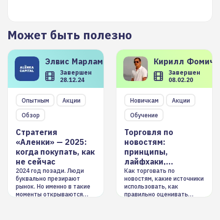
Может быть полезно
Элвис
Марламов
Кирилл
Фомиче
Завершен
Завершен
28.12.24
08.02.20
Опытным
Акции
Новичкам
Акции
Обзор
Обучение
Стратегия
Торговля по
«Аленки» — 2025:
новостям:
когда покупать, как
принципы,
не сейчас
лайфхаки,
инструменты
2024 год позади. Люди
Как торговать по
буквально презирают
новостям, какие источники
рынок. Но именно в такие
использовать, как
моменты открываются
правильно оценивать
долгосрочные
информацию. Также автор
возможности. Обсудим
покажет краткосрочные и
итоги года и стратегию на
среднесрочные