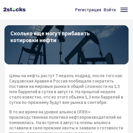
Перейти
к
Регистрация
Войти
Меню
Ос
основному
содержанию
учётной
на
записи
Сколько еще могут прибавить
котировки нефти
пользователя
Цены на нефть растут 7 недель подряд, после того как
Саудовская Аравия и Россия пообещали сократить
поставки на мировые рынки в общей сложности на 1,5
млн баррелей в сутки в августе. На прошлой неделе
стало известно, что из этого объема 1,3 млн баррелей в
сутки по-прежнему будут вне рынка в сентябре.
В то же время на уровне альянса ОПЕК+
производственная политика нефтепроизводителей не
поменялась. На встрече 4 августа члены альянса
оставили в силе прежние квоты и заявили о готовности