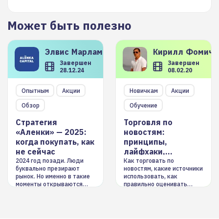
Может быть полезно
Элвис
Марламов
Кирилл
Фомиче
Завершен
Завершен
28.12.24
08.02.20
Опытным
Акции
Новичкам
Акции
Обзор
Обучение
Стратегия
Торговля по
«Аленки» — 2025:
новостям:
когда покупать, как
принципы,
не сейчас
лайфхаки,
инструменты
2024 год позади. Люди
Как торговать по
буквально презирают
новостям, какие источники
рынок. Но именно в такие
использовать, как
моменты открываются
правильно оценивать
долгосрочные
информацию. Также автор
возможности. Обсудим
покажет краткосрочные и
итоги года и стратегию на
среднесрочные
2025-й
торговые стратегии на