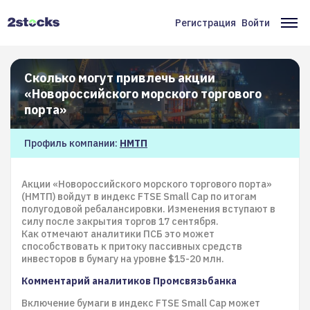
Перейти
к
Регистрация
Войти
Меню
Ос
основному
содержанию
учётной
на
записи
Сколько могут привлечь акции
«Новороссийского морского торгового
пользователя
порта»
Профиль компании:
НМТП
Акции «Новороссийского морского торгового порта»
(НМТП) войдут в индекс FTSE Small Cap по итогам
полугодовой ребалансировки. Изменения вступают в
силу после закрытия торгов 17 сентября.
Как отмечают аналитики ПСБ это может
способствовать к притоку пассивных средств
инвесторов в бумагу на уровне $15-20 млн.
Комментарий аналитиков Промсвязьбанка
Включение бумаги в индекс FTSE Small Cap может