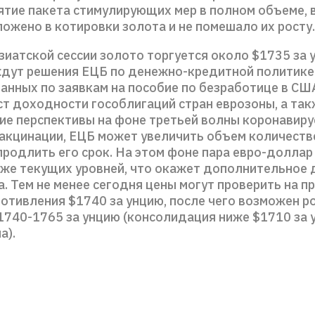
ятие пакета стимулирующих мер в полном объеме, 
ожено в котировки золота и не помешало их росту.
зиатской сессии золото торгуется около $1735 за 
дут решения ЕЦБ по денежно-кредитной политике
анных по заявкам на пособие по безработице в СШ
ст доходности гособлигаций стран еврозоны, а та
ие перспективы на фоне третьей волны коронавиру
акцинации, ЕЦБ может увеличить объем количеств
продлить его срок. На этом фоне пара евро-долла
иже текущих уровней, что окажет дополнительное 
. Тем не менее сегодня цены могут проверить на п
отивления $1740 за унцию, после чего возможен р
1740-1765 за унцию (консолидация ниже $1710 за 
а).