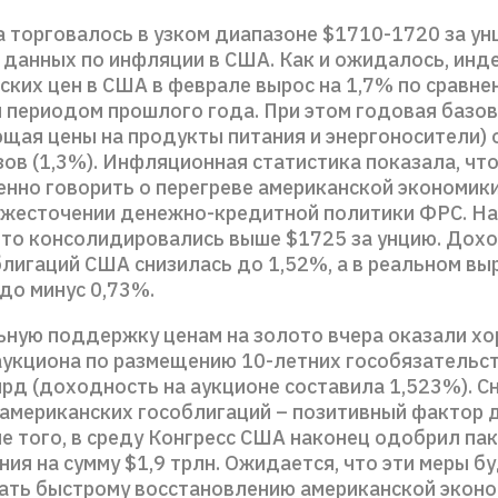
а торговалось в узком диапазоне $1710-1720 за у
 данных по инфляции в США. Как и ожидалось, инд
ких цен в США в феврале вырос на 1,7% по сравне
 периодом прошлого года. При этом годовая базо
ющая цены на продукты питания и энергоносители) 
ов (1,3%). Инфляционная статистика показала, что
нно говорить о перегреве американской экономики
жесточении денежно-кредитной политики ФРС. На
ото консолидировались выше $1725 за унцию. Дохо
лигаций США снизилась до 1,52%, а в реальном вы
до минус 0,73%.
ную поддержку ценам на золото вчера оказали х
аукциона по размещению 10-летних гособязательс
лрд (доходность на аукционе составила 1,523%). С
американских гособлигаций – позитивный фактор 
е того, в среду Конгресс США наконец одобрил па
ия на сумму $1,9 трлн. Ожидается, что эти меры б
ать быстрому восстановлению американской эконо