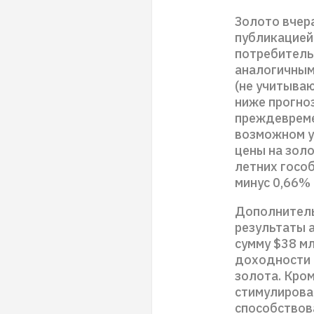
Золото вчер
публикацией
потребительс
аналогичным
(не учитыва
ниже прогноз
преждевреме
возможном у
цены на зол
летних гособ
минус 0,66% 
Дополнитель
результаты 
сумму $38 м
доходности 
золота. Кром
стимулирован
способствов