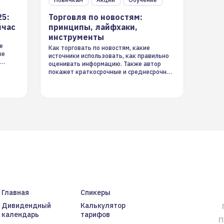
25:
Торговля по новостям:
йчас
принципы, лайфхаки,
инструменты
е
Как торговать по новостям, какие
ые
источники использовать, как правильно
оценивать информацию. Также автор
покажет краткосрочные и среднесрочные
торговые стратегии на новостном потоке
Главная
Спикеры
Дивидендный
Калькулятор
календарь
тарифов
П