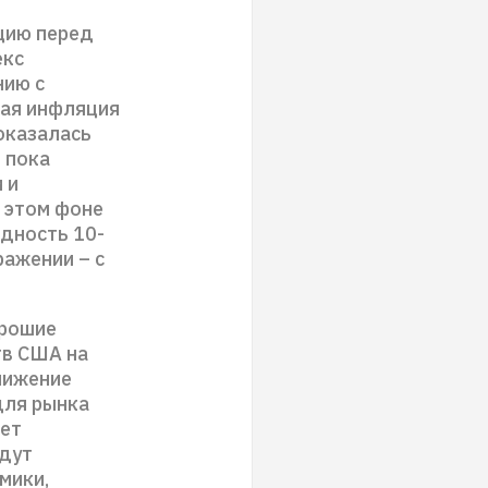
нцию перед
екс
нию с
вая инфляция
оказалась
 пока
 и
 этом фоне
дность 10-
ражении – с
орошие
тв США на
нижение
для рынка
кет
удут
мики,