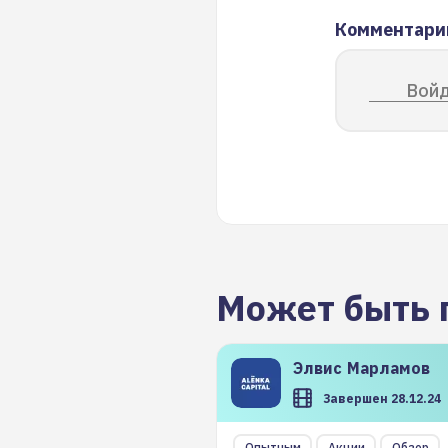
Комментари
Войд
Может быть 
Элвис
Марламов
Завершен 28.12.24
Опытным
Акции
Обзор