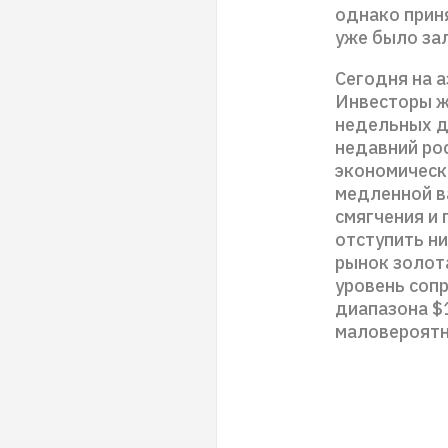
однако прин
уже было зал
Сегодня на а
Инвесторы ж
недельных д
недавний ро
экономическ
медленной в
смягчения и 
отступить н
рынок золота
уровень сопр
диапазона $
маловероятн