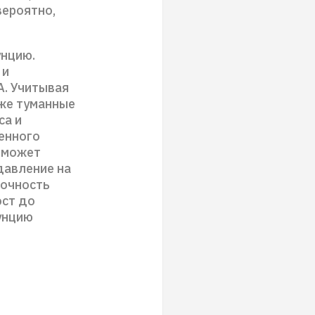
вероятно,
унцию.
 и
А. Учитывая
кже туманные
са и
енного
р может
давление на
рочность
ост до
унцию