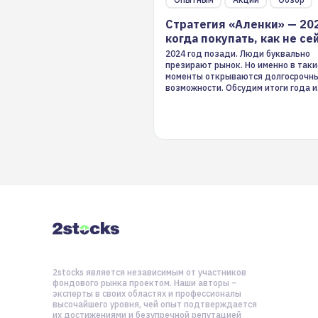
Стратегия «Аленки» — 20
когда покупать, как не се
2024 год позади. Люди буквально
презирают рынок. Но именно в таки
моменты открываются долгосрочн
возможности. Обсудим итоги года и
стратегию на 2025-й
2stocks является независимым от участников
фондового рынка проектом. Наши авторы –
эксперты в своих областях и профессионалы
высочайшего уровня, чей опыт подтверждается
их достижениями и безупречной репутацией