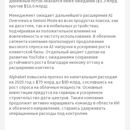
денежный поток оказался ниже ожиданий ($5,3 млрд
против $16,0 млрд).
Менеджмент ожидает дальнейшего расширения AI
Overviews и Gemini Mode во всех продуктах поиска, как
на десктопе, так и в мобильных устройствах,
подчёркивая их положительное влияние на
вовлечённость и частоту использования. В облачном
сегменте компания прогнозирует продолжение
высокого спроса на AI-нагрузки и ускорение роста
клиентской базы. Отдельный акцент сделан на
развитии YouTube с ожиданиями сохранения
устойчивого роста благодаря низкому оттоку и
расширению контента.
Alphabet повысила прогноз по капитальным расходам
на 2025 год с $75 млрд до $85 млрд, сославшись на
рост спроса на облачные мощности. Основные
инвестиции придутся на серверы и ускоренное
строительство дата-центров. Также компания
продолжит активно наращивать команду в области ИИ
и облачного направления, стараясь удерживать
операционные расходы под контролем.