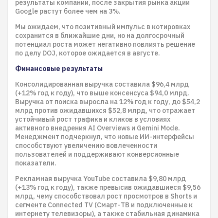
результаты компании, после закрытия рынка акции
Google растут более чем на 3%.
Мы ожидаем, что позитивный импульс в котировках
сохранится в ближайшие дни, но на долгосрочный
потенциал роста может негативно повлиять решение
по делу DOJ, которое ожидается в августе.
Финансовые результаты
Консолидированная выручка составила $96,4 млрд
(+12% год к году), что выше консенсуса $94,0 млрд.
Выручка от поиска выросла на 12% год к году, до $54,2
млрд против ожидавшихся $52,8 млрд, что отражает
устойчивый рост трафика и кликов в условиях
активного внедрения AI Overviews и Gemini Mode.
Менеджмент подчеркнул, что новые ИИ-интерфейсы
способствуют увеличению вовлеченности
пользователей и поддерживают конверсионные
показатели.
Рекламная выручка YouTube составила $9,80 млрд
(+13% год к году), также превысив ожидавшиеся $9,56
млрд, чему способствовал рост просмотров в Shorts и
сегменте Connected TV (Смарт-ТВ и подключенные к
интернету телевизоры), а также стабильная динамика