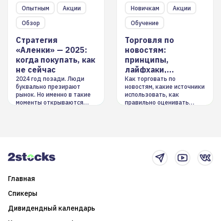
Опытным
Акции
Новичкам
Акции
Обзор
Обучение
Стратегия
Торговля по
«Аленки» — 2025:
новостям:
когда покупать, как
принципы,
не сейчас
лайфхаки,
инструменты
2024 год позади. Люди
Как торговать по
буквально презирают
новостям, какие источники
рынок. Но именно в такие
использовать, как
моменты открываются
правильно оценивать
долгосрочные
информацию. Также автор
возможности. Обсудим
покажет краткосрочные и
итоги года и стратегию на
среднесрочные
2025-й
торговые стратегии на
новостном потоке
Главная
Спикеры
Дивидендный календарь