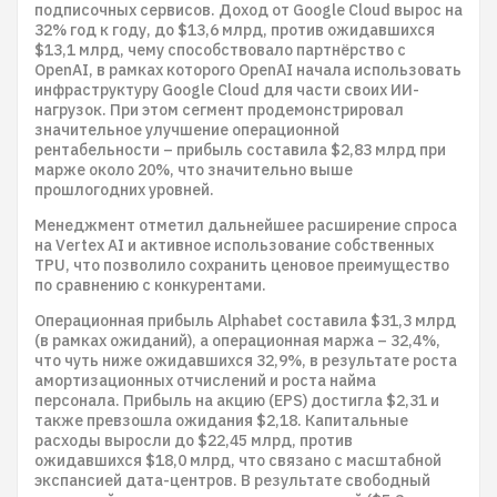
подписочных сервисов. Доход от Google Cloud вырос на
32% год к году, до $13,6 млрд, против ожидавшихся
$13,1 млрд, чему способствовало партнёрство с
OpenAI, в рамках которого OpenAI начала использовать
инфраструктуру Google Cloud для части своих ИИ-
нагрузок. При этом сегмент продемонстрировал
значительное улучшение операционной
рентабельности – прибыль составила $2,83 млрд при
марже около 20%, что значительно выше
прошлогодних уровней.
Менеджмент отметил дальнейшее расширение спроса
на Vertex AI и активное использование собственных
TPU, что позволило сохранить ценовое преимущество
по сравнению с конкурентами.
Операционная прибыль Alphabet составила $31,3 млрд
(в рамках ожиданий), а операционная маржа – 32,4%,
что чуть ниже ожидавшихся 32,9%, в результате роста
амортизационных отчислений и роста найма
персонала. Прибыль на акцию (EPS) достигла $2,31 и
также превзошла ожидания $2,18. Капитальные
расходы выросли до $22,45 млрд, против
ожидавшихся $18,0 млрд, что связано с масштабной
экспансией дата-центров. В результате свободный