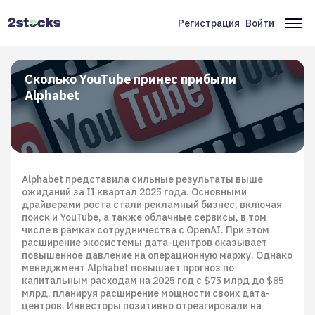
Перейти
к
Регистрация
Войти
Меню
Ос
основному
содержанию
учётной
на
записи
Сколько YouTube принес прибыли
Alphabet
пользователя
Alphabet представила сильные результаты выше
ожиданий за II квартал 2025 года. Основными
драйверами роста стали рекламный бизнес, включая
поиск и YouTube, а также облачные сервисы, в том
числе в рамках сотрудничества с OpenAI. При этом
расширение экосистемы дата-центров оказывает
повышенное давление на операционную маржу. Однако
менеджмент Alphabet повышает прогноз по
капитальным расходам на 2025 год с $75 млрд до $85
млрд, планируя расширение мощности своих дата-
центров. Инвесторы позитивно отреагировали на