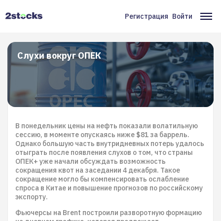
Перейти
к
Регистрация
Войти
Меню
Ос
основному
содержанию
учётной
на
записи
Слухи вокруг ОПЕК
пользователя
В понедельник цены на нефть показали волатильную
сессию, в моменте опускаясь ниже $81 за баррель.
Однако большую часть внутридневных потерь удалось
отыграть после появления слухов о том, что страны
ОПЕК+ уже начали обсуждать возможность
сокращения квот на заседании 4 декабря. Такое
сокращение могло бы компенсировать ослабление
спроса в Китае и повышение прогнозов по российскому
экспорту.
Фьючерсы на Brent построили разворотную формацию