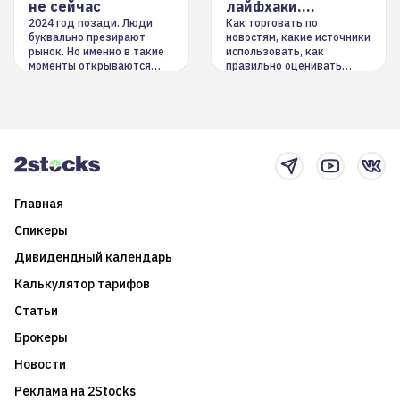
не сейчас
лайфхаки,
инструменты
2024 год позади. Люди
Как торговать по
буквально презирают
новостям, какие источники
рынок. Но именно в такие
использовать, как
моменты открываются
правильно оценивать
долгосрочные
информацию. Также автор
возможности. Обсудим
покажет краткосрочные и
итоги года и стратегию на
среднесрочные
2025-й
торговые стратегии на
новостном потоке
Главная
Спикеры
Дивидендный календарь
Калькулятор тарифов
Статьи
Брокеры
Новости
Реклама на 2Stocks