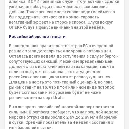
альянса. В СМИ появились слухи, что участники сделки
уже начали обсуждать возможность сокращения
добычи. Такое решение нефтепроизводителей могло
бы поддержать котировки и компенсировать
негативный эффект на стороне спроса. Слухи вокруг
ОПЕК+ будут в фокусе внимания на этой неделе.
Российский экспорт нефти
В понедельник правительства стран ЕС в очередной
раз не смогли договориться по уровню потолка цен.
Осталась всего неделя до вступления в силу эмбарго и
сопутствующих санкций. Механизм предельных цен
должен стать исключением из этих санкций, так что
если он не будет согласован, то ситуация для
российских поставщиков может резко ухудшиться.
Для цен на нефть это позитивный сценарий, но пока
рынок ставит на то, что в том или ином виде потолок
будет согласован и его уровень будет не ниже
рыночных цен на сорт Urals.
В то же время российский морской экспорт остается
сильным. Bloomberg сообщает, что на прошлой неделе
морские отгрузки выросли с 2,67 до 2,89 млн баррелей
в сутки. Средний показатель за 4 недели составил 3
млн баррелей в сутки.