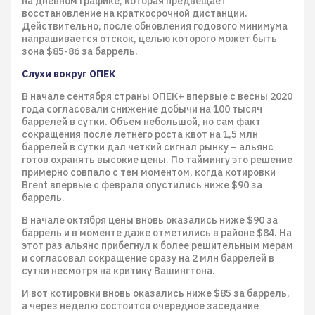
на дневном графике, которая предвещает
восстановление на краткосрочной дистанции.
Действительно, после обновления годового минимума
напрашивается отскок, целью которого может быть
зона $85-86 за баррель.
Слухи вокруг ОПЕК
В начале сентября страны ОПЕК+ впервые с весны 2020
года согласовали снижение добычи на 100 тысяч
баррелей в сутки. Объем небольшой, но сам факт
сокращения после летнего роста квот на 1,5 млн
баррелей в сутки дал четкий сигнал рынку – альянс
готов охранять высокие цены. По таймингу это решение
примерно совпало с тем моментом, когда котировки
Brent впервые с февраля опустились ниже $90 за
баррель.
В начале октября цены вновь оказались ниже $90 за
баррель и в моменте даже отметились в районе $84. На
этот раз альянс прибегнул к более решительным мерам
и согласовал сокращение сразу на 2 млн баррелей в
сутки несмотря на критику Вашингтона.
И вот котировки вновь оказались ниже $85 за баррель,
а через неделю состоится очередное заседание