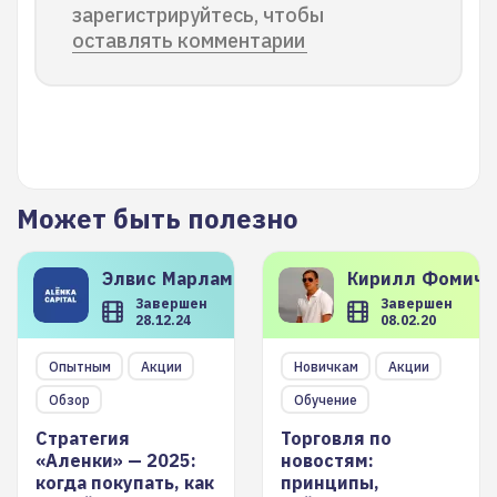
зарегистрируйтесь, чтобы
оставлять комментарии
Может быть полезно
Элвис
Марламов
Кирилл
Фомиче
Завершен
Завершен
28.12.24
08.02.20
Опытным
Акции
Новичкам
Акции
Обзор
Обучение
Стратегия
Торговля по
«Аленки» — 2025:
новостям:
когда покупать, как
принципы,