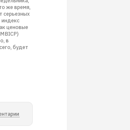
недельника,
то же время,
т серьезных
й индекс
как ценовые
XMBICP)
о, в
сего, будет
ентарии