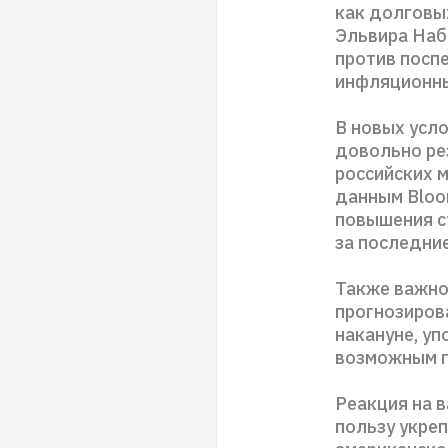
как долговы
Эльвира Наб
против посп
инфляционны
В новых усл
довольно ре
российских 
данным Bloom
повышения с
за последни
Также важно
прогнозиров
накануне, уп
возможным п
Реакция на в
пользу укреп