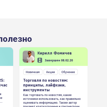
полезно
Кирилл
Фомичев
Завершен 08.02.20
Новичкам
Акции
Обучение
25:
Торговля по новостям:
йчас
принципы, лайфхаки,
инструменты
е
Как торговать по новостям, какие
ые
источники использовать, как правильно
оценивать информацию. Также автор
покажет краткосрочные и среднесрочные