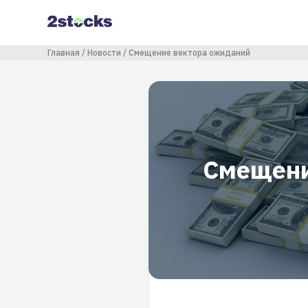
Перейти
к
основному
содержанию
Строка навигации
Главная
Новости
Смещение вектора ожиданий
Смещени