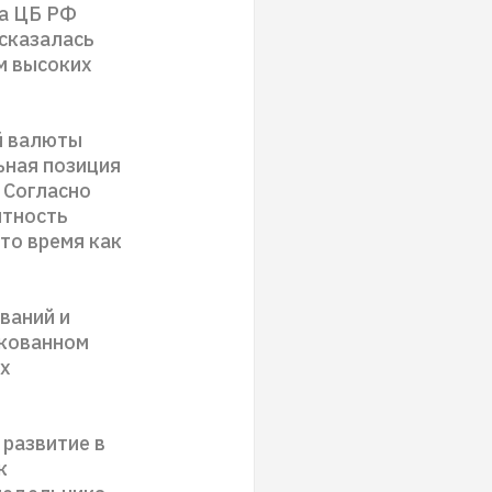
ва ЦБ РФ
ысказалась
м высоких
й валюты
ьная позиция
 Согласно
ятность
то время как
ваний и
икованном
ых
 развитие в
к