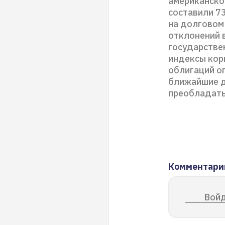
американской
составили 73
на долговом
отклонений в
государствен
индексы кор
облигаций оп
ближайшие дн
преобладать
Комментари
Войд