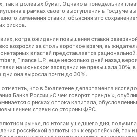
х, так и долевых бумаг. Однако в понедельник гла
иуллина в рамках своего выступления в Госдуме в
ешного изменения ставки, объясняя это сохранение
х рисков.
овиях, когда ожидания повышения ставки резервно
зко возросли за столь короткое время, выжидател
монетарных властей представляется рациональной.
berg Finance L.P., еще несколько дней назад веро
тавки на июньском заседании не превышала 10%, в 
е дни она выросла почти до 30%.
 отметить, что в бюллетене департамента исследо
ания Банка России «О чем говорят тренды», опубл
оминается о рисках оттока капитала, обусловленн
овышением ставки со стороны ФРС.
алютном рынке, по итогам ушедшего дня, получила
ления российской валюты как к европейской, так и 