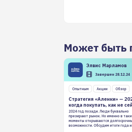
Может быть 
Элвис
Марламов
Завершен 28.12.24
Опытным
Акции
Обзор
Стратегия «Аленки» — 20
когда покупать, как не се
2024 год позади. Люди буквально
презирают рынок. Но именно в таки
моменты открываются долгосрочн
возможности. Обсудим итоги года и
стратегию на 2025-й