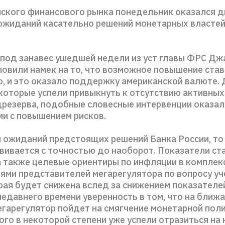
йского финансового рынка понедельник оказался 
ожиданий касательно решений монетарных власте
а под занавес ушедшей недели из уст главы ФРС Д
ловили намек на то, что возможное повышение став
о, и это оказало поддержку американской валюте.
 которые успели привыкнуть к отсутствию активных
резерва, подобные словесные интервенции оказал
и с повышением рисков.
я ожиданий предстоящих решений Банка России, то
вивается с точностью до наоборот. Показатели ст
а также целевые ориентиры по инфляции в комплекс
ями представителей мегарегулятора по вопросу уч
орая будет снижена вслед за снижением показателе
недавнего времени уверенность в том, что на ближ
егарегулятор пойдет на смягчение монетарной поли
го в некоторой степени уже успели отразиться на