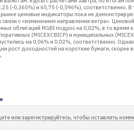
 валютам: курсы с расчетами завтра, по итогам по
,25 (-0,365%) и 65,75 (-0,596%), соответственно. В 
 рынке ценовые индикаторы пока не демонстрирую
 связи с «изменением направления ветра». Ценово
ных облигаций RGBI подрос на 0,02%, в то время 
поративных (MICEXCBICP) и муниципальных (MICE
устились на 0,06% и 0,02%, соответственно. Однак
и рост доходностей на короткие бумаги, скорее в
.
и
ите или зарегистрируйтесь, чтобы оставлять комм