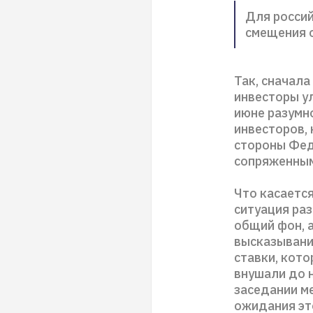
Для росси
смещения 
Так, сначал
инвесторы у
июне разумн
инвесторов,
стороны Фед
сопряженным
Что касаетс
ситуация раз
общий фон, 
высказывани
ставки, кот
внушали до 
заседании м
ожидания это