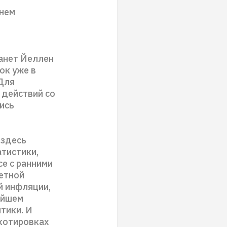
днем
й
жанет Йеллен
ок уже в
 Для
 действий со
ись
 здесь
атистики,
е с ранними
етной
й инфляции,
айшем
тики. И
 котировках