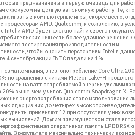
которые предназначены в первую очередь для рабо
ч с фокусом на долгую автономную работу. Те, кто
дка играть в компьютерные игры, скорее всего, от
е процессорам AMD. Qualcomm, к сожалению, в усл
с Intel и AMD будет сложно найти своего покупател
отребительских ниш есть более удачное решение. 
исимого тестирования производительности и
ивности, чтобы оценить перспективы Intel в данн
е 4 сентября акции INTC падали на 1%.
 сама компания, энергопотребление Core Ultra 20
0% по сравнению с чипами Meteor Lake-H прошлого 
льность на ватт потребляемой энергии увеличилас
а 20% выше, чем у чипов Qualcomm Snapdragon X. 
ижения энергопотребления стало использование л
ных ядер (из них до четырех высокопроизводитель
конкуренты применяют 12 при отсутствии у них воз
ых вычислений. Другим преимуществом стала встр
нергоэффективная оперативная память LPDDR5X 
байта. В результате максимально технически возмо