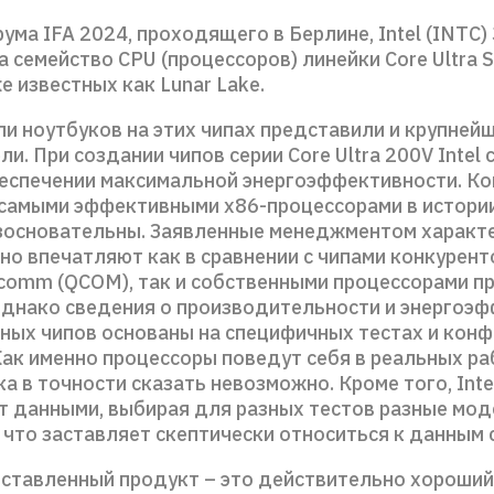
ума IFA 2024, проходящего в Берлине, Intel (INTC)
 семейство CPU (процессоров) линейки Core Ultra S
е известных как Lunar Lake.
и ноутбуков на этих чипах представили и крупнейш
и. При создании чипов серии Core Ultra 200V Intel
беспечении максимальной энергоэффективности. К
 самыми эффективными x86-процессорами в истории,
зосновательны. Заявленные менеджментом характ
но впечатляют как в сравнении с чипами конкурен
lcomm (QCOM), так и собственными процессорами 
Однако сведения о производительности и энергоэ
ных чипов основаны на специфичных тестах и конф
 Как именно процессоры поведут себя в реальных р
ка в точности сказать невозможно. Кроме того, Int
т данными, выбирая для разных тестов разные мод
 что заставляет скептически относиться к данным 
ставленный продукт – это действительно хороший