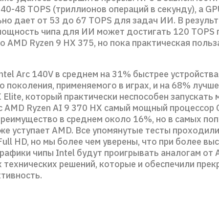
40-48 TOPS (триллионов операций в секунду), а GP
но дает от 53 до 67 TOPS для задач ИИ. В резуль
мощность чипа для ИИ может достигать 120 TOPS п
 AMD Ryzen 9 HX 375, но пока практическая польза
tel Arc 140V в среднем на 31% быстрее устройства 
 поколения, применяемого в играх, и на 68% лучш
 Elite, который практически неспособен запускать 
с AMD Ryzen AI 9 370 HX самый мощный процессор C
преимущество в среднем около 16%, но в самых по
 же уступает AMD. Все упомянутые тесты проходили
ull HD, но мы более чем уверены, что при более вы
рафики чипы Intel будут проигрывать аналогам от 
 технических решений, которые и обеспечили прек
тивность.