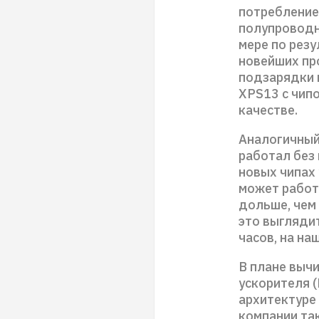
потребление 
полупроводн
мере по резу
новейших про
подзарядки в
XPS13 с чип
качестве.
Аналогичный
работал без 
новых чипах 
может работа
дольше, чем
это выглядит
часов, на на
В плане выч
ускорителя (
архитектуре
компании та