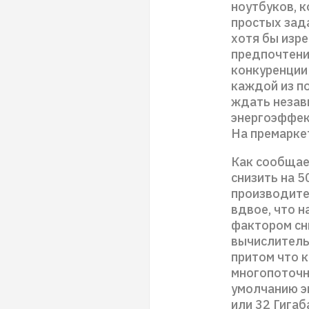
ноутбуков, 
простых зада
хотя бы изре
предпочтени
конкуренции 
каждой из п
ждать незав
энергоэффект
На премаркет
Как сообщает
снизить на 5
производите
вдвое, что н
фактором сн
вычислитель
притом что 
многопоточн
умолчанию э
или 32 Гига