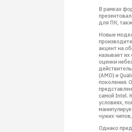
В рамках фор
презентовала
для ПК, такж
Новые модел
производител
акцент на о
называет их
оценки небе
действитель
(AMD) и Qua
поколения. 
представлен
самой Intel.
условиях, по
манипулируе
чужих чипов,
Однако пред