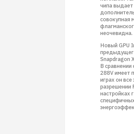
чипа выдает 
дополнитель
совокупная 
флагманского
неочевидна.
Новый GPU In
предыдущего
Snapdragon X
В сравнении 
288V имеет 
играх он все
разрешении F
настройках г
специфичных
энергоэффек