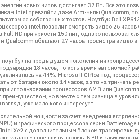
энергии новых чипов достигает 37 Вт. Все это поз
икам Intel превзойти даже Arm-чипы Qualcomm, по
льтатам ее собственных тестов. Ноутбук Dell XPS13
цессоров Intel позволит смотреть видео 26 часов 
 Full HD при яркости 150 нит, однако пользователя
ом Qualcomm обещают 27 часов просмотра видео в
 ноутбук на предыдущем поколении микропроцессо
подзарядки 18 часов, то есть время автономной р
увеличилось на 44%. Microsoft Office под процессор
ть от батареи около 14 часов, а это на три-четыре
 при использовании процессоров AMD или Qualcomm
 преимуществом, но вместе с тем разница в уровня
ш взгляд, уже мало кого интересует.
ислительной мощности за счет внедрения встроенн
NPU) и графического процессора серии Battlemage 
 Intel Xe2 с дополнительным блоком трассировки л
кже удалось совершить прорыв. NPU в зависимости