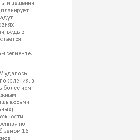
ты и решения
 планирует
дадут
овиях
я, ведь в
Остается
ом сегменте.
0V удалось
поколения, а
ь более чем
Важным
ишь восьми
ных),
можности
оенная по
объемом 16
жное