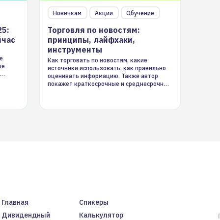
Новичкам
Акции
Обучение
25:
Торговля по новостям:
йчас
принципы, лайфхаки,
инструменты
е
Как торговать по новостям, какие
ые
источники использовать, как правильно
оценивать информацию. Также автор
покажет краткосрочные и среднесрочные
торговые стратегии на новостном потоке
Главная
Спикеры
Дивидендный
Калькулятор