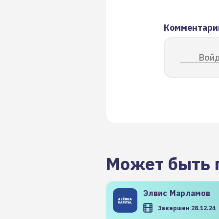
Комментари
Войд
Может быть 
Элвис
Марламов
Завершен 28.12.24