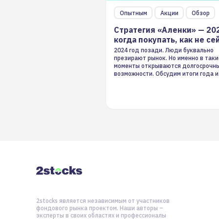
Опытным
Акции
Обзор
Стратегия «Аленки» — 20
когда покупать, как не се
2024 год позади. Люди буквально
презирают рынок. Но именно в таки
моменты открываются долгосрочн
возможности. Обсудим итоги года и
стратегию на 2025-й
2stocks является независимым от участников
фондового рынка проектом. Наши авторы –
эксперты в своих областях и профессионалы