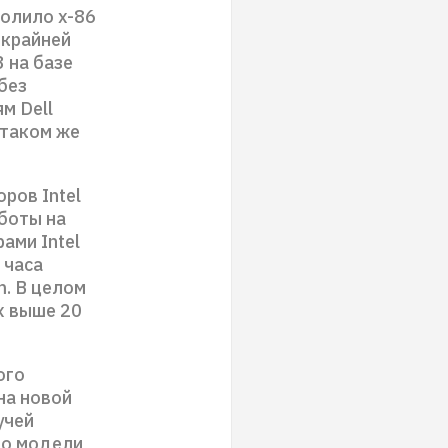
волило x-86
 крайней
 на базе
без
м Dell
 таком же
ров Intel
аботы на
ами Intel
 часа
. В целом
х выше 20
ого
на новой
учей
 о модели