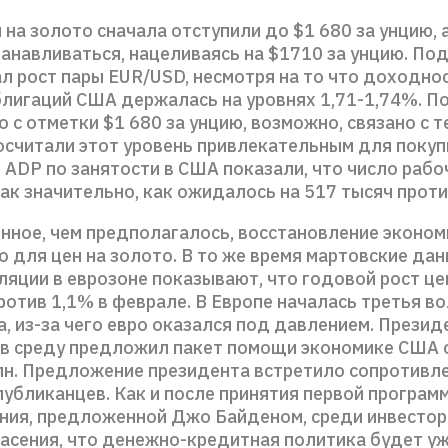
 на золото сначала отступили до $1 680 за унцию, 
танавливаться, нацеливаясь на $1710 за унцию. П
л рост пары EUR/USD, несмотря на то что доходнос
блигаций США держалась на уровнях 1,71-1,74%. 
о с отметки $1 680 за унцию, возможно, связано с т
осчитали этот уровень привлекательным для покуп
 ADP по занятости в США показали, что число рабо
ак значительно, как ожидалось на 517 тысяч проти
нное, чем предполагалось, восстановление эконо
 для цен на золото. В то же время мартовские дан
ляции в еврозоне показывают, что годовой рост це
ротив 1,1% в феврале. В Европе началась третья в
а, из-за чего евро оказался под давлением. Прези
в среду предложил пакет помощи экономике США
лн. Предложение президента встретило сопротивле
публиканцев. Как и после принятия первой програм
ния, предложенной Джо Байденом, среди инвестор
пасения, что денежно-кредитная политика будет у