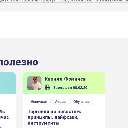
полезно
Кирилл
Фомичев
Завершен 08.02.20
Новичкам
Акции
Обучение
25:
Торговля по новостям:
йчас
принципы, лайфхаки,
инструменты
е