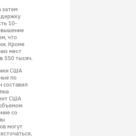
а затем
оддержку
ть 10-
Повышение
ем, что
ки. Кроме
чих мест
в 550 тысяч.
мики США
ные по
н составил
олна
дент США
 объемом
ние со
мы
ов могут
жесточаться,