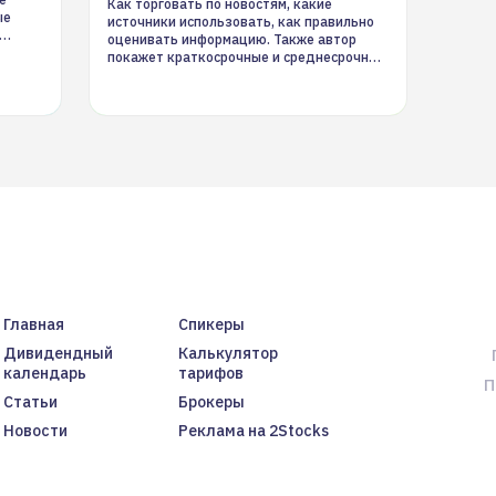
Как торговать по новостям, какие
ые
источники использовать, как правильно
оценивать информацию. Также автор
покажет краткосрочные и среднесрочные
торговые стратегии на новостном потоке
Главная
Спикеры
Дивидендный
Калькулятор
календарь
тарифов
П
Статьи
Брокеры
Новости
Реклама на 2Stocks