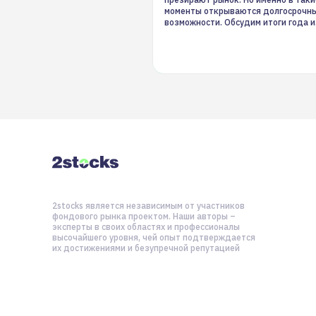
моменты открываются долгосрочн
возможности. Обсудим итоги года и
стратегию на 2025-й
2stocks является независимым от участников
фондового рынка проектом. Наши авторы –
эксперты в своих областях и профессионалы
высочайшего уровня, чей опыт подтверждается
их достижениями и безупречной репутацией