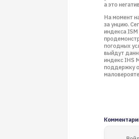
а это негати
На момент н
за унцию. С
индекса ISM 
продемонстр
погодных ус
выйдут данн
индекс IHS M
поддержку о
маловерояте
Комментари
Войд