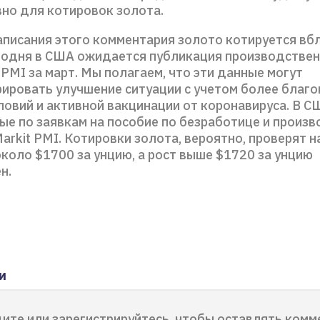
вно для котировок золота.
аписания этого комментария золото котируется вб
егодня в США ожидается публикация производстве
PMI за март. Мы полагаем, что эти данные могут
ировать улучшение ситуации с учетом более благ
ловий и активной вакцинации от коронавируса. В С
ые по заявкам на пособие по безработице и произ
arkit PMI. Котировки золота, вероятно, проверят н
коло $1700 за унцию, а рост выше $1720 за унцию
н.
и
ите или зарегистрируйтесь, чтобы оставлять комм