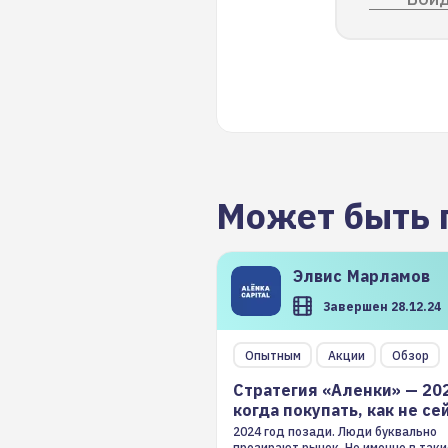
Может быть 
Элвис
Марламов
Завершен 28.12.24
Опытным
Акции
Обзор
Стратегия «Аленки» — 20
когда покупать, как не се
2024 год позади. Люди буквально
презирают рынок. Но именно в таки