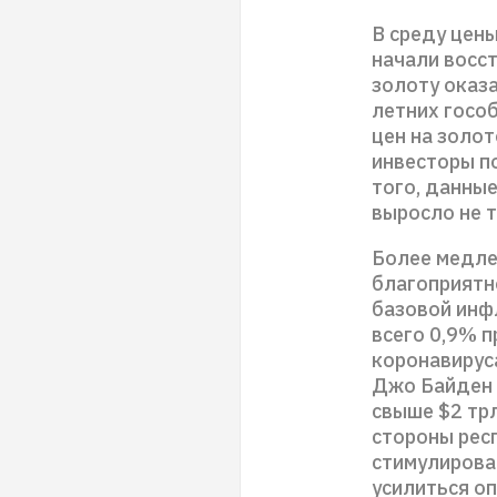
В среду цены
начали восс
золоту оказа
летних госо
цен на золот
инвесторы п
того, данные
выросло не т
Более медле
благоприятно
базовой инф
всего 0,9% п
коронавирус
Джо Байден 
свыше $2 тр
стороны рес
стимулирова
усилиться о