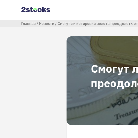
Перейти
к
основному
содержанию
Строка навигации
Главная
Новости
Смогут ли котировки золота преодолеть о
Смогут л
преодол