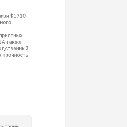
лизи $1710
нного
оприятных
ША также
водственный
а прочность
ентарии