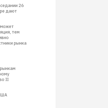
аседании 26
бре дают
 может
яция, тем
ивно
стники рынка
 рынкам
чному
о II
 США