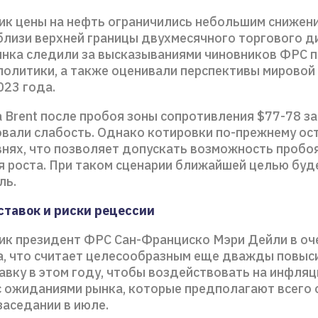
ик цены на нефть ограничились небольшим снижени
близи верхней границы двухмесячного торгового д
ынка следили за высказываниями чиновников ФРС п
политики, а также оценивали перспективы мировой 
023 года.
 Brent после пробоя зоны сопротивления $77-78 за
вали слабость. Однако котировки по-прежнему ос
внях, что позволяет допускать возможность пробоя
 роста. При таком сценарии ближайшей целью буд
ль.
ставок и риски рецессии
ик президент ФРС Сан-Франциско Мэри Дейли в оч
, что считает целесообразным еще дважды повыс
авку в этом году, чтобы воздействовать на инфляц
с ожиданиями рынка, которые предполагают всего 
аседании в июле.