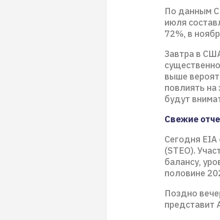
По данным CM
июля состав
72%, в ноябр
Завтра в СШ
существенно
выше вероят
повлиять на 
будут внима
Свежие отч
Сегодня EIA
(STEO). Учас
балансу, уро
половине 202
Поздно вече
представит А