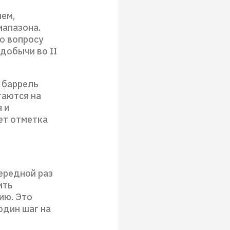
ем,
иапазона.
о вопросу
добычи во II
 баррель
таются на
 и
ет отметка
ередной раз
ить
ию. Это
один шаг на