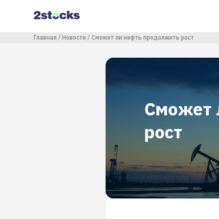
Перейти
к
основному
содержанию
Строка навигации
Главная
Новости
Сможет ли нефть продолжить рост
Сможет 
рост