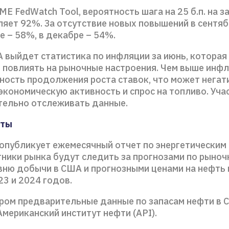
E FedWatch Tool, вероятность шага на 25 б.п. на з
ляет 92%. За отсутствие новых повышений в сентя
е – 58%, в декабре – 54%.
А выйдет статистика по инфляции за июнь, которая
 повлиять на рыночные настроения. Чем выше инфл
ность продолжения роста ставок, что может негат
экономическую активность и спрос на топливо. Уча
тельно отслеживать данные.
еты
 опубликует ежемесячный отчет по энергетическим
тники рынка будут следить за прогнозами по рыно
вню добычи в США и прогнозными ценами на нефть в
3 и 2024 годов.
ром предварительные данные по запасам нефти в
мериканский институт нефти (API).