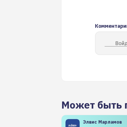
Комментари
Войд
Может быть 
Элвис
Марламов