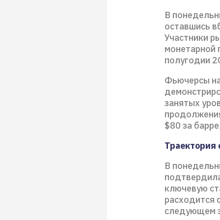
В понедельн
оставшись в
Участники р
монетарной 
полугодии 2
Фьючерсы на
демонстриро
занятых уро
продолжения
$80 за барре
Траектория 
В понедельн
подтвердила
ключевую ст
расходится 
следующем з