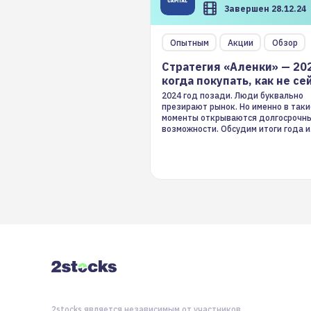
Завершен 28.12.24
Опытным
Акции
Обзор
Стратегия «Аленки» — 20
когда покупать, как не се
2024 год позади. Люди буквально
презирают рынок. Но именно в таки
моменты открываются долгосрочн
возможности. Обсудим итоги года и
стратегию на 2025-й
2stocks является независимым от участников