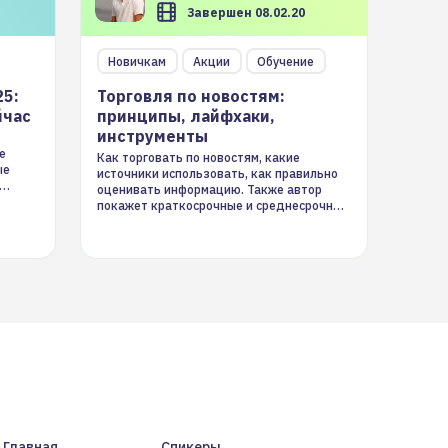
Завершен 08.02.20
Новичкам
Акции
Обучение
25:
Торговля по новостям:
йчас
принципы, лайфхаки,
инструменты
е
Как торговать по новостям, какие
ые
источники использовать, как правильно
оценивать информацию. Также автор
покажет краткосрочные и среднесрочные
торговые стратегии на новостном потоке
Главная
Спикеры