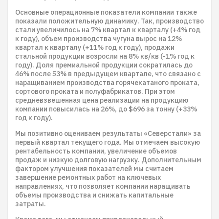
Основные операционные показатели компании также
показали положительную динамику. Так, производство
стали увеличилось на 7% квартал к кварталу (+4% год
к году), объем производства чугуна вырос на 12%
квартал к кварталу (+11% год к году), продажи
стальной продукции возросли на 8% кв/кв (-1% год к
году). Доля премиальной продукции сократилась до
46% после 53% в предыдущем квартале, что связано с
наращиванием производства горячекатаного проката,
сортового проката и полуфабрикатов. При этом
средневзвешенная цена реализации на продукцию
компании повысилась на 26%, до $696 за тонну (+33%
год к году).
Мы позитивно оцениваем результаты «Северстали» за
первый квартал текущего года. Мы отмечаем высокую
рентабельность компании, увеличение объемов
продаж и низкую долговую нагрузку. Дополнительным
фактором улучшения показателей мы считаем
завершение ремонтных работ на ключевых
направлениях, что позволяет компании наращивать
объемы производства и снижать капитальные
затраты.