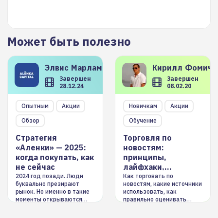
Может быть полезно
Элвис
Марламов
Кирилл
Фомиче
Завершен
Завершен
28.12.24
08.02.20
Опытным
Акции
Новичкам
Акции
Обзор
Обучение
Стратегия
Торговля по
«Аленки» — 2025:
новостям:
когда покупать, как
принципы,
не сейчас
лайфхаки,
инструменты
2024 год позади. Люди
Как торговать по
буквально презирают
новостям, какие источники
рынок. Но именно в такие
использовать, как
моменты открываются
правильно оценивать
долгосрочные
информацию. Также автор
возможности. Обсудим
покажет краткосрочные и