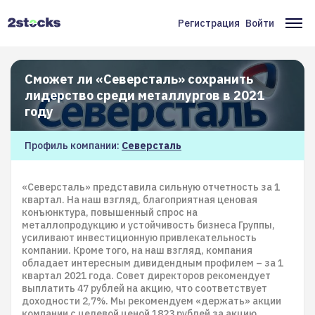
Перейти
к
Регистрация
Войти
Меню
Ос
основному
содержанию
учётной
на
записи
Сможет ли «Северсталь» сохранить
лидерство среди металлургов в 2021
пользователя
году
Профиль компании:
Северсталь
«Северсталь» представила сильную отчетность за 1
квартал. На наш взгляд, благоприятная ценовая
конъюнктура, повышенный спрос на
металлопродукцию и устойчивость бизнеса Группы,
усиливают инвестиционную привлекательность
компании. Кроме того, на наш взгляд, компания
обладает интересным дивидендным профилем – за 1
квартал 2021 года. Совет директоров рекомендует
выплатить 47 рублей на акцию, что соответствует
доходности 2,7%. Мы рекомендуем «держать» акции
компании с целевой ценой 1823 рублей за акцию.