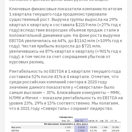
Ключевые финансовые показатели компании по итогам
1 квартала текущего года продемонстрировали
существенный рост. Выручка группы выросла на 29%
квартал к кварталу и составила $2219 млн (+27% год к
году) вследствие возросших объемов продаж стали и
положительной динамики цен. На фоне роста выручки
EBITDA увеличилась на 64%, до $1162 млн (+109% год к
году). Чистая прибыль возросла до $721 млн,
увеличившись на 87% квартал к кварталу (+901% год к
году), в том числе за счет сокращения убытков от
курсовых разниц.
Рентабельность по EBITDA в 1 квартале текущего года
составила 52% после 41% в 4 квартале. Отметим, что
среди российских компаний сектора в 2020 году
значение данного показателя у «Северстали» было
самым высоким – 35%. Ближайшие конкуренты – ММК,
НЛМК и Мечел – показали рентабельность по EBITDA на
уровне 23%, 29% и 15% соответственно. Мы полагаем,
что в 2021 году «Северсталь» сохранит лидерство.