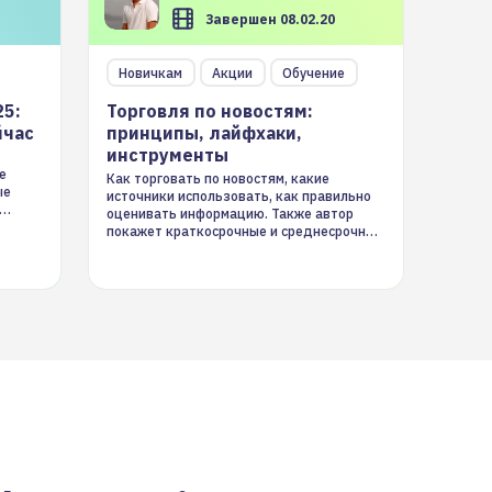
Завершен 08.02.20
Новичкам
Акции
Обучение
25:
Торговля по новостям:
йчас
принципы, лайфхаки,
инструменты
е
Как торговать по новостям, какие
ые
источники использовать, как правильно
оценивать информацию. Также автор
покажет краткосрочные и среднесрочные
торговые стратегии на новостном потоке