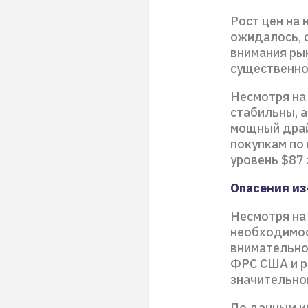
Рост цен на 
ожидалось, с
внимания рын
существенно
Несмотря на
стабильны, а
мощный драй
покупкам по
уровень $87 
Опасения из
Несмотря на
необходимос
внимательно
ФРС США и ра
значительной
По данным и