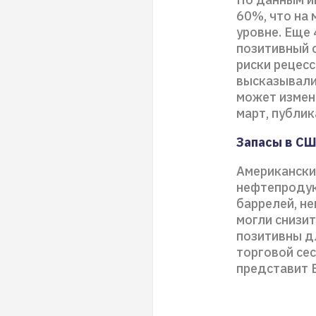
60%, что на
уровне. Еще 
позитивный 
риски рецес
высказывали
может измен
март, публик
Запасы в СШ
Американски
нефтепродукт
баррелей, н
могли снизит
позитивны д
торговой сес
представит E