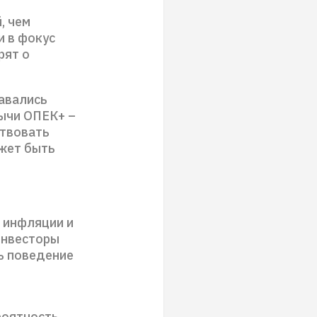
, чем
и в фокус
рят о
авались
бычи ОПЕК+ –
ствовать
жет быть
 инфляции и
Инвесторы
ь поведение
роятность