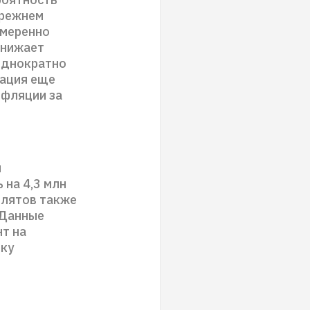
прежнем
умеренно
снижает
еоднократно
уация еще
нфляции за
и
 на 4,3 млн
ллятов также
. Данные
т на
ику