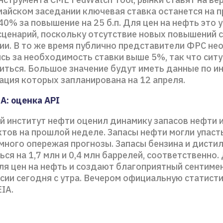
 майском заседании ключевая ставка останется на 
40% за повышение на 25 б.п. Для цен на нефть это 
сценарий, поскольку отсутствие новых повышений 
сии. В то же время публично представители ФРС н
сь за необходимость ставки выше 5%, так что сит
иться. Большое значение будут иметь данные по и
ация которых запланирована на 12 апреля.
А: оценка API
й институт нефти оценил динамику запасов нефти 
ов на прошлой неделе. Запасы нефти могли упасть
емного опережая прогнозы. Запасы бензина и дисти
ься на 1,7 млн и 0,4 млн баррелей, соответственно
ля цен на нефть и создают благоприятный сентимен
сии сегодня с утра. Вечером официальную статист
IA.