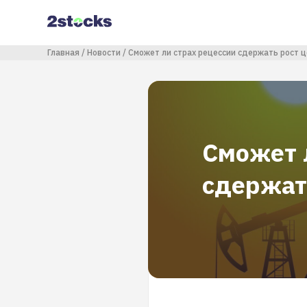
Перейти
к
основному
содержанию
Строка навигации
Главная
Новости
Сможет ли страх рецессии сдержать рост ц
Сможет 
сдержат