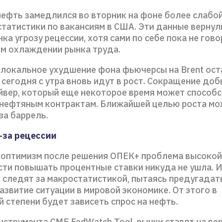
нефть замедлился во вторник на фоне более слабой
татистики по вакансиям в США. Эти данные вернул
ка угрозу рецессии, хотя сами по себе пока не гово
м охлаждении рынка труда.
 локальное ухудшение фона фьючерсы на Brent ост
 сегодня с утра вновь идут в рост. Сокращение до
вер, который еще некоторое время может способ
 нефтяным контрактам. Ближайшей целью роста мо
за баррель.
-за рецессии
 оптимизм после решения ОПЕК+ проблема высокой
ти повышать процентные ставки никуда не ушла. 
 следят за макростатистикой, пытаясь предугадат
звитие ситуации в мировой экономике. От этого в
 степени будет зависеть спрос на нефть.
нструмента CME FedWatch Tool, рынки ставят на ве