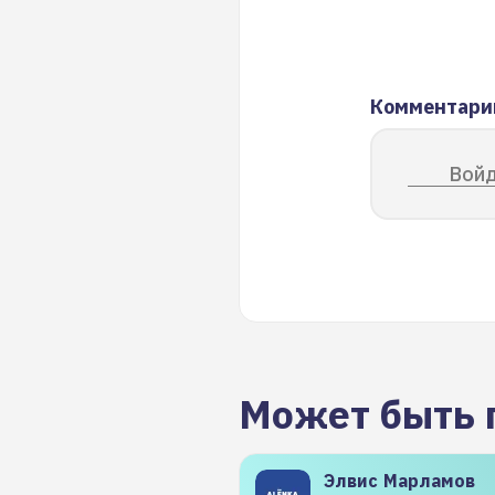
Комментари
Войд
Может быть 
Элвис
Марламов