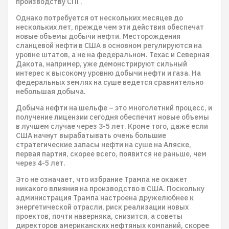
производству СПГ.
Однако потребуется от нескольких месяцев до
нескольких лет, прежде чем эти действия обеспечат
новые объемы добычи нефти. Месторождения
сланцевой нефти в США в основном регулируются на
уровне штатов, а не на федеральном. Техас и Северная
Дакота, например, уже демонстрируют сильный
интерес к высокому уровню добычи нефти и газа. На
федеральных землях на суше ведется сравнительно
небольшая добыча.
Добыча нефти на шельфе – это многолетний процесс, и
получение лицензии сегодня обеспечит новые объемы
в лучшем случае через 3-5 лет. Кроме того, даже если
США начнут вырабатывать очень большие
стратегические запасы нефти на суше на Аляске,
первая партия, скорее всего, появится не раньше, чем
через 4-5 лет.
Это не означает, что избрание Трампа не окажет
никакого влияния на производство в США. Поскольку
администрация Трампа настроена дружелюбнее к
энергетической отрасли, риск реализации новых
проектов, почти наверняка, снизится, а советы
директоров американских нефтяных компаний, скорее