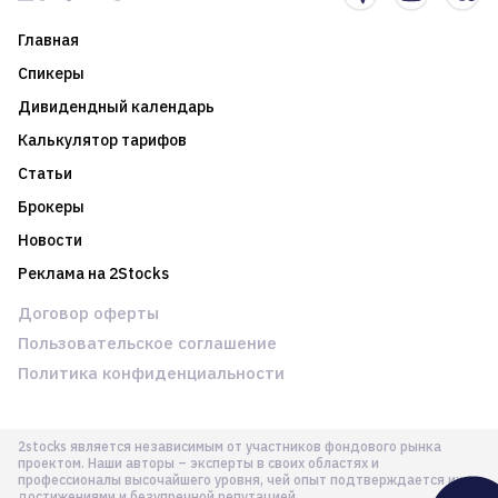
Главная
Спикеры
Дивидендный календарь
Калькулятор тарифов
Статьи
Брокеры
Новости
Реклама на 2Stocks
Договор оферты
Пользовательское соглашение
Политика конфиденциальности
2stocks является независимым от участников фондового рынка
проектом. Наши авторы – эксперты в своих областях и
профессионалы высочайшего уровня, чей опыт подтверждается их
достижениями и безупречной репутацией