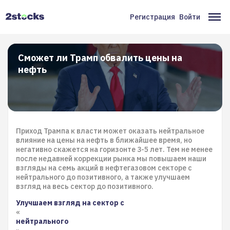
Перейти
к
Регистрация
Войти
Меню
Ос
основному
содержанию
учётной
на
записи
Сможет ли Трамп обвалить цены на
нефть
пользователя
Приход Трампа к власти может оказать нейтральное
влияние на цены на нефть в ближайшее время, но
негативно скажется на горизонте 3-5 лет. Тем не менее
после недавней коррекции рынка мы повышаем наши
взгляды на семь акций в нефтегазовом секторе с
нейтрального до позитивного, а также улучшаем
взгляд на весь сектор до позитивного.
Улучшаем взгляд на сектор с
«
нейтрального