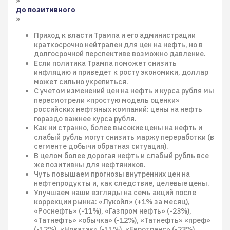
»
до позитивного
»
Приход к власти Трампа и его администрации
краткосрочно нейтрален для цен на нефть, но в
долгосрочной перспективе возможно давление.
Если политика Трампа поможет снизить
инфляцию и приведет к росту экономики, доллар
может сильно укрепиться.
С учетом изменений цен на нефть и курса рубля мы
пересмотрели «простую модель оценки»
российских нефтяных компаний: цены на нефть
гораздо важнее курса рубля.
Как ни странно, более высокие цены на нефть и
слабый рубль могут снизить маржу переработки (в
сегменте добычи обратная ситуация).
В целом более дорогая нефть и слабый рубль все
же позитивны для нефтяников.
Чуть повышаем прогнозы внутренних цен на
нефтепродукты и, как следствие, целевые цены.
Улучшаем наши взгляды на семь акций после
коррекции рынка: «Лукойл» (+1% за месяц),
«Роснефть» (-11%), «Газпром нефть» (-23%),
«Татнефть» «обычка» (-12%), «Татнефть» «преф»
(-12%), «Новатэк» (-11%), «Евротранс» (-23%).