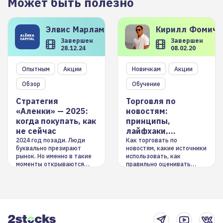
Может быть полезно
Элвис
Марламов
Кирилл
Фомиче
Завершен
Завершен
28.12.24
08.02.20
Опытным
Акции
Новичкам
Акции
Обзор
Обучение
Стратегия
Торговля по
«Аленки» — 2025:
новостям:
когда покупать, как
принципы,
не сейчас
лайфхаки,
инструменты
2024 год позади. Люди
Как торговать по
буквально презирают
новостям, какие источники
рынок. Но именно в такие
использовать, как
моменты открываются
правильно оценивать
долгосрочные
информацию. Также автор
возможности. Обсудим
покажет краткосрочные и
итоги года и стратегию на
среднесрочные
2025-й
торговые стратегии на
новостном потоке