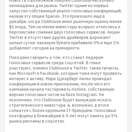
Новость о возможной покупке Clubhouse несколько
неожиданна для рынка. Twitter одним из первых
запустил собственный аналог голосовых конференций,
назвав эту опцию Spaces. Это произошло еще в
декабре, когда Clubhouse имел рыночную оценку менее
$1 млрд. Тем не менее инвесторы всерьез отнеслись к
перспективе слияния двух голосовых сервисов. Акции
Twitter в отсутствие другие драйверов дорожают
целые сутки: накануне бумаги прибавили 3% и еще 1%
добавляет сегодня на премаркете.
Пока рано говорить о том, кто станет лидером
голосовых сервисов среди соцсетей. В гонке
участвуют, помимо Clubhouse и Twitter, такие гиганты,
как Microsoft и Facebook, которые тоже могут проявить
интерес к активу. Марк Цукерберг лично проводил
конференции в новом приложении, после чего его
компания начала тестировать Hotline, собственную
версию голосовых чатов на базе Instagram. Не
исключено, что Clubhouse будет вынужден искать
стратегического инвестора, и, возможно, в итоге
сольется с более крупными IT-брендами. Голосовые
платформы в ближайшие 4-5 лет могут занять до 5%
рынка рекламы в соцсетях.