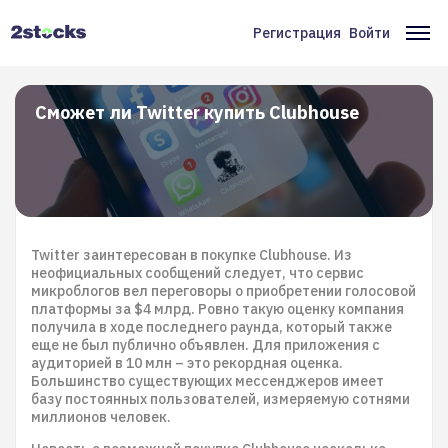
Перейти
к
Регистрация
Войти
Меню
Ос
основному
содержанию
учётной
на
записи
Сможет ли Twitter купить Clubhouse
пользователя
Twitter заинтересован в покупке Clubhouse. Из
неофициальных сообщений следует, что сервис
микроблогов вел переговоры о приобретении голосовой
платформы за $4 млрд. Ровно такую оценку компания
получила в ходе последнего раунда, который также
еще не был публично объявлен. Для приложения с
аудиторией в 10 млн – это рекордная оценка.
Большинство существующих мессенджеров имеет
базу постоянных пользователей, измеряемую сотнями
миллионов человек.