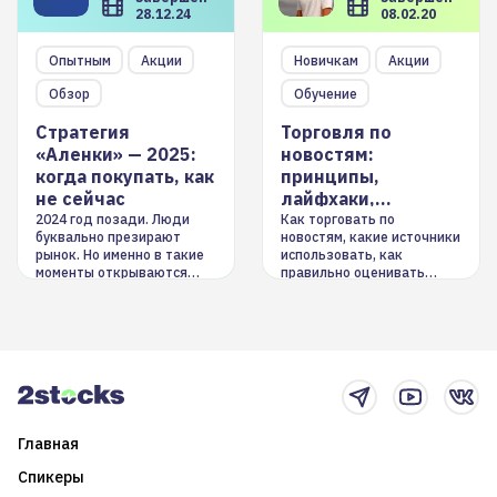
28.12.24
08.02.20
Опытным
Акции
Новичкам
Акции
Обзор
Обучение
Стратегия
Торговля по
«Аленки» — 2025:
новостям:
когда покупать, как
принципы,
не сейчас
лайфхаки,
инструменты
2024 год позади. Люди
Как торговать по
буквально презирают
новостям, какие источники
рынок. Но именно в такие
использовать, как
моменты открываются
правильно оценивать
долгосрочные
информацию. Также автор
возможности. Обсудим
покажет краткосрочные и
итоги года и стратегию на
среднесрочные
2025-й
торговые стратегии на
новостном потоке
Главная
Спикеры