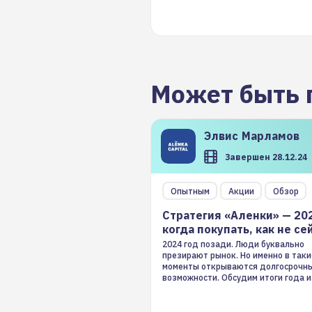
Может быть 
Элвис
Марламов
Завершен 28.12.24
Опытным
Акции
Обзор
Стратегия «Аленки» — 20
когда покупать, как не се
2024 год позади. Люди буквально
презирают рынок. Но именно в таки
моменты открываются долгосрочн
возможности. Обсудим итоги года и
стратегию на 2025-й