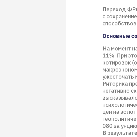
Переход ФРС
с сохранение
способствова
Основные с
На момент н
11%. При эт
котировок (о
макроэконом
ужесточать м
Риторика пр
негативно с
высказывалс
психологиче
цен на золот
геополитиче
080 за унци
В результате