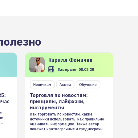
полезно
Кирилл
Фомичев
Завершен 08.02.20
Новичкам
Акции
Обучение
25:
Торговля по новостям:
йчас
принципы, лайфхаки,
инструменты
е
Как торговать по новостям, какие
ые
источники использовать, как правильно
оценивать информацию. Также автор
покажет краткосрочные и среднесрочные
торговые стратегии на новостном потоке