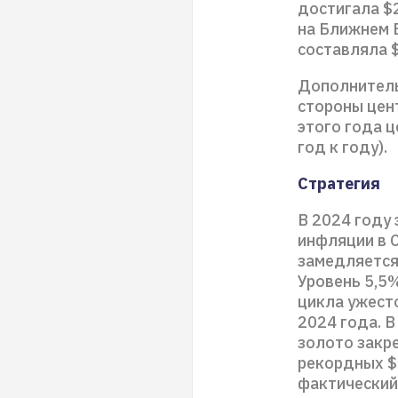
достигала $
на Ближнем В
составляла $
Дополнитель
стороны цент
этого года 
год к году).
Стратегия
В 2024 году
инфляции в 
замедляется
Уровень 5,5
цикла ужесто
2024 года. В
золото закре
рекордных $
фактический