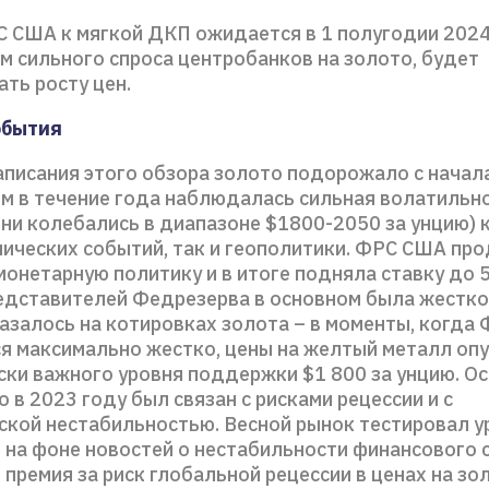
 США к мягкой ДКП ожидается в 1 полугодии 2024 
м сильного спроса центробанков на золото, будет
ть росту цен.
обытия
аписания этого обзора золото подорожало с начала
ом в течение года наблюдалась сильная волатильн
ни колебались в диапазоне $1800-2050 за унцию) к
ических событий, так и геополитики. ФРС США пр
онетарную политику и в итоге подняла ставку до 
едставителей Федрезерва в основном была жесткой
казалось на котировках золота – в моменты, когда
я максимально жестко, цены на желтый металл оп
ски важного уровня поддержки $1 800 за унцию. О
о в 2023 году был связан с рисками рецессии и с
ской нестабильностью. Весной рынок тестировал у
ю на фоне новостей о нестабильности финансового 
 премия за риск глобальной рецессии в ценах на зо