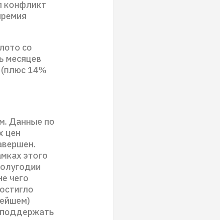
л конфликт
премия
лото со
ть месяцев
 (плюс 14%
м. Данные по
х цен
авершен.
амках этого
полугодии
не чего
достигло
нейшем)
о поддержать