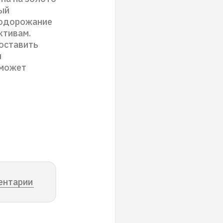
ый
подорожание
ктивам.
составить
я
 может
ентарии