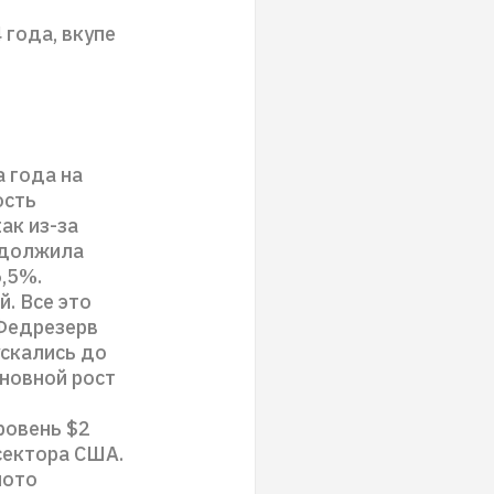
года, вкупе
 года на
ость
ак из-за
одолжила
5,5%.
. Все это
 Федрезерв
ускались до
сновной рост
ровень $2
сектора США.
лото