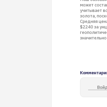
может соста
учитывает в
золота, пос
Средняя цена
$2240 за унц
геополитичес
значительно
Комментари
Войд