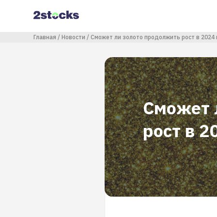
Перейти
к
основному
содержанию
Строка навигации
Главная
Новости
Сможет ли золото продолжить рост в 2024 
Сможет 
рост в 2