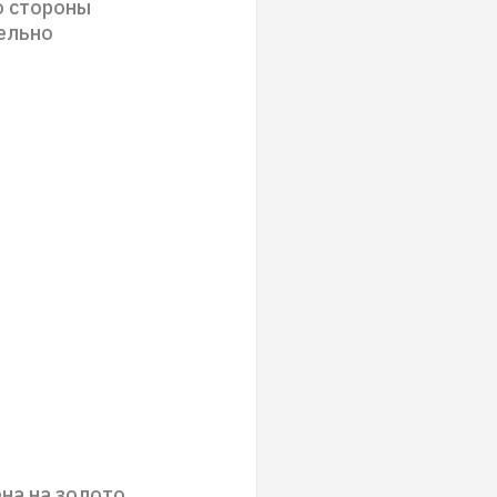
со стороны
ельно
ена на золото