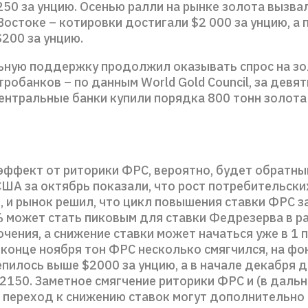
250 за унцию. Осенью ралли на рынке золота вызва
остоке – котировки достигали $2 000 за унцию, а 
200 за унцию.
ную поддержку продолжил оказывать спрос на зо
робанков – по данным World Gold Council, за девя
центральные банки купили порядка 800 тонн золота
 эффект от риторики ФРС, вероятно, будет обратны
США за октябрь показали, что рост потребительски
, и рынок решил, что цикл повышения ставки ФРС з
% может стать пиковым для ставки Федрезерва в р
чения, а снижение ставки может начаться уже в 1 
 конце ноября тон ФРС несколько смягчился, на фо
пилось выше $2000 за унцию, а в начале декабря 
2150. Заметное смягчение риторики ФРС и (в даль
 переход к снижению ставок могут дополнительн