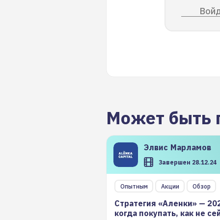
Войд
Может быть 
Элвис
Марламов
Завершен 28.12.24
Опытным
Акции
Обзор
Стратегия «Аленки» — 20
когда покупать, как не се