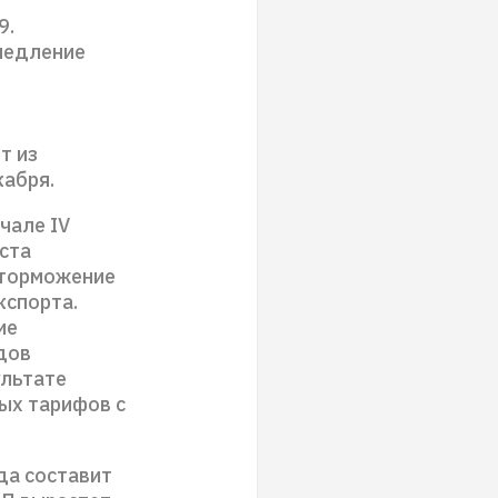
9.
медление
т из
кабря.
чале IV
ста
 торможение
кспорта.
ие
дов
ультате
ых тарифов с
да составит