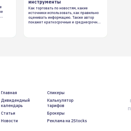
инструменты
е
Как торговать по новостям, какие
ые
источники использовать, как правильно
оценивать информацию. Также автор
покажет краткосрочные и среднесрочные
торговые стратегии на новостном потоке
Главная
Спикеры
Дивидендный
Калькулятор
календарь
тарифов
П
Статьи
Брокеры
Новости
Реклама на 2Stocks