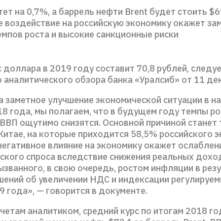
ет на 0,7%, а баррель нефти Brent будет стоить $6
е воздействие на российскую экономику окажет за
мпов роста и высокие санкционные риски
 доллара в 2019 году составит 70,8 рублей, следуе
 аналитического обзора банка «Уралсиб» от 11 де
а заметное улучшение экономической ситуации в на
8 года, мы полагаем, что в будущем году темпы ро
 ВВП ощутимо снизятся. Основной причиной станет
 Китае, на которые приходится 58,5% российского э
 негативное влияние на экономику окажет ослаблен
ского спроса вследствие снижения реальных дохо
ызванного, в свою очередь, ростом инфляции в рез
шений об увеличении НДС и индексации регулируем
9 года», — говорится в документе.
четам аналитиком, средний курс по итогам 2018 го