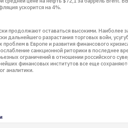
ри средней цене на нефть $72,1 за баррель Brent. 
нфляция ускорится на 4%.
ски продолжают оставаться высокими. Наиболее 
ски дальнейшего разрастания торговых войн, усугу
 проблем в Европе и развития финансового кризиса
 ослабление санкционной риторики в последнее вре
рьезных ограничений в отношении российского сув
пнейших финансовых институтов все еще сохраняют
ог аналитики.
и