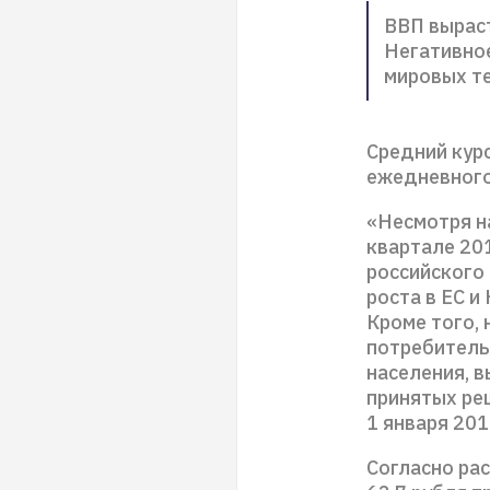
ВВП выраст
Негативно
мировых те
Средний курс
ежедневного
«Несмотря н
квартале 201
российского
роста в ЕС и
Кроме того,
потребитель
населения, в
принятых ре
1 января 201
Согласно рас