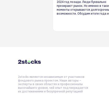
2024 год позади. Люди буквально
презирают рынок. Но именно в таки
моменты открываются долгосрочн
возможности. Обсудим итоги года и
стратегию на 2025-й
2stocks является независимым от участников
фондового рынка проектом. Наши авторы –
эксперты в своих областях и профессионалы
высочайшего уровня, чей опыт подтверждается
их достижениями и безупречной репутацией