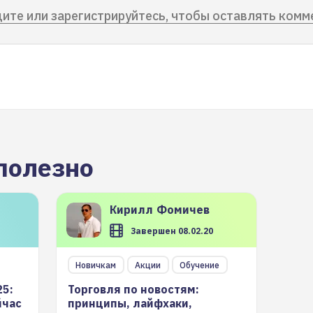
ите или зарегистрируйтесь, чтобы оставлять комм
полезно
Кирилл
Фомичев
Завершен 08.02.20
Новичкам
Акции
Обучение
25:
Торговля по новостям:
йчас
принципы, лайфхаки,