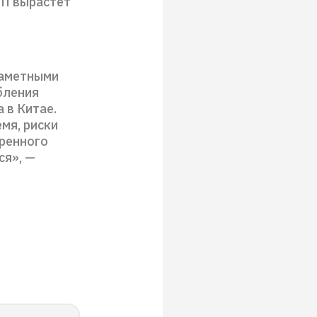
ВВП вырастет
заметными
бления
 в Китае.
мя, риски
еренного
ся», —