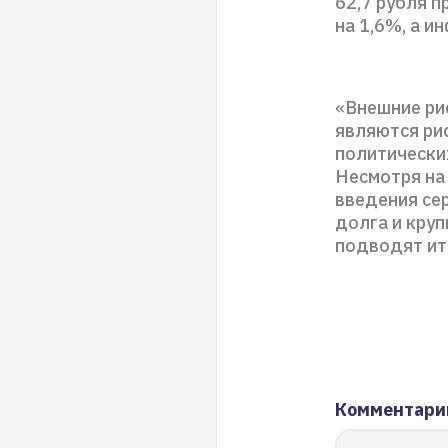
62,7 рубля п
на 1,6%, а и
«Внешние ри
являются ри
политических
Несмотря на
введения се
долга и кру
подводят ит
Комментари