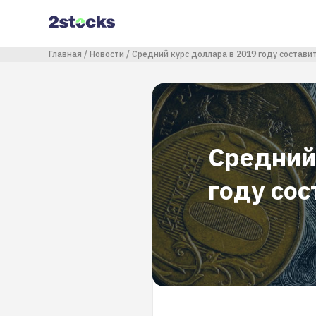
Перейти
к
основному
содержанию
Строка навигации
Главная
Новости
Средний курс доллара в 2019 году составит
Средний
году сос