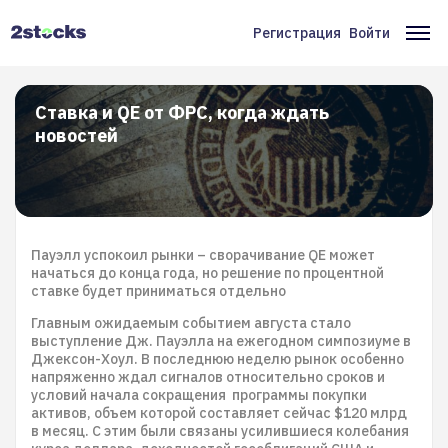
Перейти
к
Регистрация
Войти
Меню
Ос
основному
содержанию
учётной
на
записи
Ставка и QE от ФРС, когда ждать
новостей
пользователя
Пауэлл успокоил рынки – сворачивание QE может
начаться до конца года, но решение по процентной
ставке будет приниматься отдельно
Главным ожидаемым событием августа стало
выступление Дж. Пауэлла на ежегодном симпозиуме в
Джексон-Хоул. В последнюю неделю рынок особенно
напряженно ждал сигналов относительно сроков и
условий начала сокращения программы покупки
активов, объем которой составляет сейчас $120 млрд
в месяц. С этим были связаны усилившиеся колебания