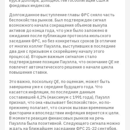
курса доллара, доходностей гособлигаций США и
фондовых индексов.
Долгожданное выступление главы ФРС сняло часть
беспокойства рынков. Был подтвержден сигнал
возможного начала сокращения объемов выкупа
активов до конца года, что уже было заложено в
ожидания после публикации протокола июльского
заседания ФРС, но без конкретных сроков (в отличие
от многих коллег Пауэлла, выступивших в последние
два дня с призывом к скорейшему началу этого
процесса). Вторым важным сигналом стало
подтверждение позиции Пауэлла, что окончание QE не
повлечет автоматического решения о начале цикла
повышения ставки.
Это важно, поскольку QE, по оценкам, может быть
завершена уже к середине будущего года. Что
касается инфляции, по последним данным
составившей 4,2% (максимум с 1991 года), Пауэлл
признал, что она «вызывает беспокойство», но по-
прежнему полагает, что скачок вызван временными
факторами и впоследствии инфляция вернется к цели.
В моменте реакция финансовых рынков на речь
Пауэлла была позитивной. Следующего сигнала можно
ждать на ближайшем заседании ФРС 21-22 сентября.