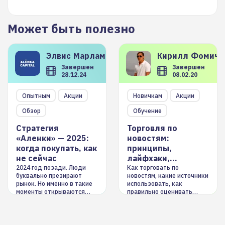
Может быть полезно
Элвис
Марламов
Кирилл
Фомиче
Завершен
Завершен
28.12.24
08.02.20
Опытным
Акции
Новичкам
Акции
Обзор
Обучение
Стратегия
Торговля по
«Аленки» — 2025:
новостям:
когда покупать, как
принципы,
не сейчас
лайфхаки,
инструменты
2024 год позади. Люди
Как торговать по
буквально презирают
новостям, какие источники
рынок. Но именно в такие
использовать, как
моменты открываются
правильно оценивать
долгосрочные
информацию. Также автор
возможности. Обсудим
покажет краткосрочные и
итоги года и стратегию на
среднесрочные
2025-й
торговые стратегии на