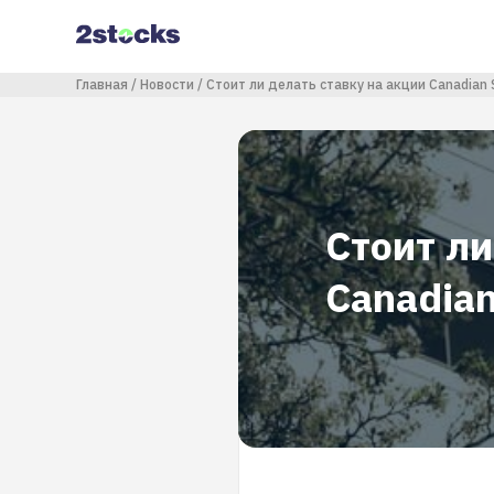
Перейти
к
основному
содержанию
Строка навигации
Главная
Новости
Стоит ли делать ставку на акции Canadian S
Стоит ли
Canadian