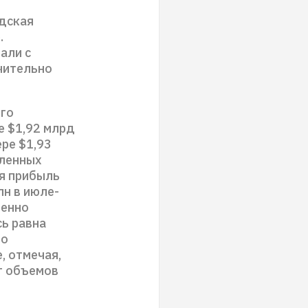
адская
.
али с
чительно
ого
е $1,92 млрд
ере $1,93
вленных
я прибыль
лн в июле-
венно
сь равна
но
, отмечая,
ст объемов