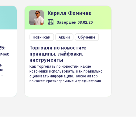
Кирилл
Фомичев
Завершен 08.02.20
Новичкам
Акции
Обучение
25:
Торговля по новостям:
йчас
принципы, лайфхаки,
инструменты
е
Как торговать по новостям, какие
ые
источники использовать, как правильно
оценивать информацию. Также автор
покажет краткосрочные и среднесрочные
торговые стратегии на новостном потоке