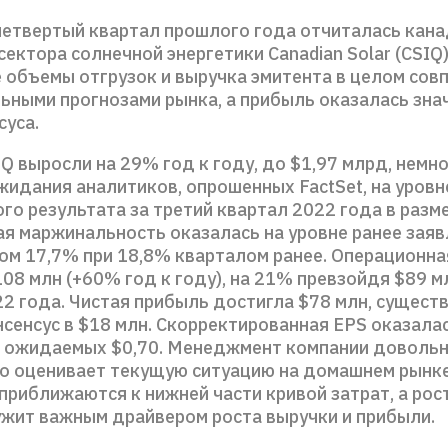
 четвертый квартал прошлого года отчиталась кан
сектора солнечной энергетики Canadian Solar (CSIQ)
 объемы отгрузок и выручка эмитента в целом совп
ьными прогнозами рынка, а прибыль оказалась зна
суса.
 выросли на 29% год к году, до $1,97 млрд, немн
жидания аналитиков, опрошенных FactSet, на уровн
го результата за третий квартал 2022 года в разм
ая маржинальность оказалась на уровне ранее зая
м 17,7% при 18,8% кварталом ранее. Операционна
08 млн (+60% год к году), на 21% превзойдя $89 м
22 года. Чистая прибыль достигла $78 млн, сущест
сенсус в $18 млн. Скорректированная EPS оказала
в ожидаемых $0,70. Менеджмент компании доволь
о оценивает текущую ситуацию на домашнем рынке
приближаются к нижней части кривой затрат, а ро
ужит важным драйвером роста выручки и прибыли.