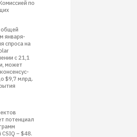
 Комиссией по
ущих
и общей
м января-
я спроса на
olar
ении с 21,1
и, может
 консенсус-
о $9,7 млрд.
крытия
оектов
ет потенциал
грамм
 CSIQ – $48.