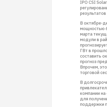
IPO CSI Sola
регулирован
результатов 
В октябре-д
мощностью 6,
марта текущ
модули в рай
прогнозирует
ГВт в прошл
составить ок
прогноз пред
Впрочем, эт
торговой сес
В долгосрочн
привлекател
компании на
для получен
поддержки пр