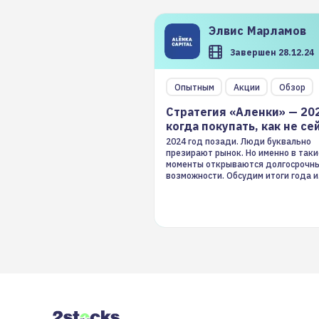
Элвис
Марламов
Завершен 28.12.24
Опытным
Акции
Обзор
Стратегия «Аленки» — 20
когда покупать, как не се
2024 год позади. Люди буквально
презирают рынок. Но именно в таки
моменты открываются долгосрочн
возможности. Обсудим итоги года и
стратегию на 2025-й