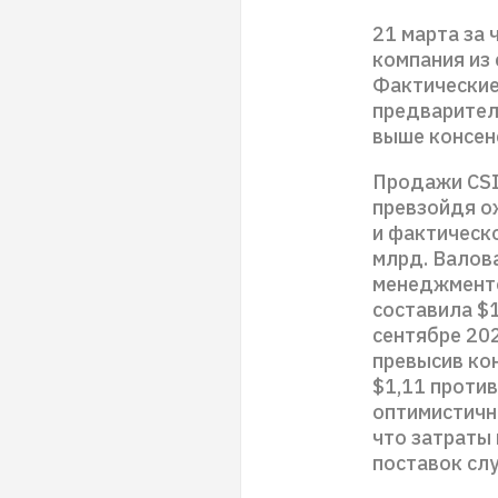
21 марта за
компания из 
Фактические
предварител
выше консен
Продажи CSIQ
превзойдя о
и фактическо
млрд. Валов
менеджменто
составила $1
сентябре 20
превысив кон
$1,11 проти
оптимистичн
что затраты 
поставок сл