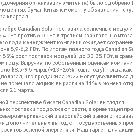
r (дочерняя организация эмитента) было одобрено
ию ценных бумаг Китая к моменту объявления тек
за квартал.
екабре Canadian Solar поставила солнечные модул
4 ГВт против 6,0 ГВт в третьем квартале. По итога
его года менеджмент компании ожидает сохранени
оне 5,9-6,2 ГВт. По итогам полного года Canadian S
 55% рост поставок модулей, до 30-35 ГВт, в сравн
ом году. Выручка, по собственным оценкам компани
оло $8,5-9,5 млрд (+13–26% год к году), тогда как
полагал, что продажи за 2023 могут увеличиться д
о не помешало акциям вырасти на 11% в момент от
сии 21 марта.
ой перспективе бумаги Canadian Solar выглядят
ьно: поставки продолжают расти, а ориентация пр
 североамериканский и европейский рынки открыва
ия дополнительных выгод от государственных про
оектов зеленой энергетики. Наш таргет для акций