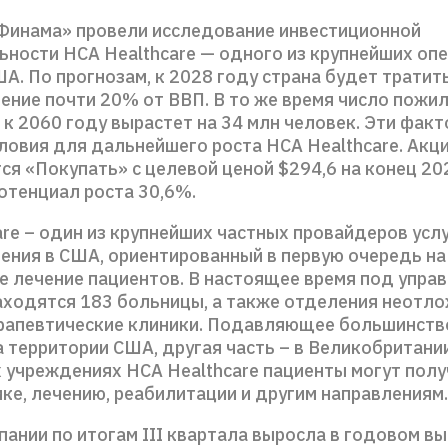
Финама» провели исследование инвестиционной
ьности HCA Healthcare — одного из крупнейших оп
А. По прогнозам, к 2028 году страна будет тратит
ение почти 20% от ВВП. В то же время число пожи
 к 2060 году вырастет на 34 млн человек. Эти фак
ловия для дальнейшего роста HCA Healthcare. Акц
я «Покупать» c целевой ценой $294,6 на конец 202
отенциал роста 30,6%.
re – один из крупнейших частных провайдеров усл
ения в США, ориентированный в первую очередь на
е лечение пациентов. В настоящее время под упра
находятся 183 больницы, а также отделения неотл
рапевтические клиники. Подавляющее большинство
 территории США, другая часть – в Великобритании
 учреждениях HCA Healthcare пациенты могут полу
ке, лечению, реабилитации и другим направлениям.
ании по итогам III квартала выросла в годовом в