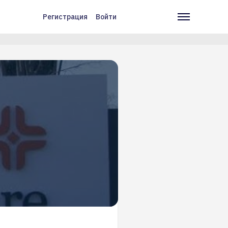
Регистрация
Войти
Меню
Основн
учётной
навига
записи
пользователя