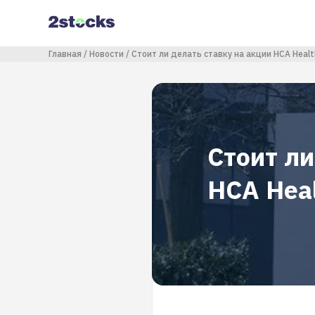
Перейти
к
основному
содержанию
Строка навигации
Главная
Новости
Стоит ли делать ставку на акции HCA Healt
Стоит ли
HCA Heal