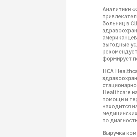
Аналитики «
привлекател
больниц в СШ
здравоохран
американцев
выгодные ус
рекомендуетс
формирует п
HCA Healthca
здравоохран
стационарно
Healthcare 
помощи и те
находится на
медицинских
по диагности
Выручка комп