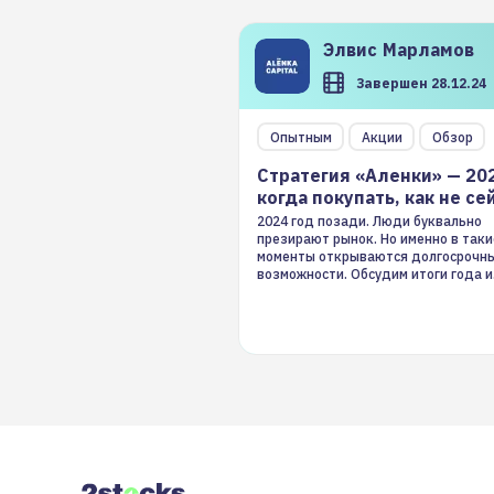
Элвис
Марламов
Завершен 28.12.24
Опытным
Акции
Обзор
Стратегия «Аленки» — 20
когда покупать, как не се
2024 год позади. Люди буквально
презирают рынок. Но именно в таки
моменты открываются долгосрочн
возможности. Обсудим итоги года и
стратегию на 2025-й