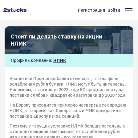
Перейти
к
Регистрация
Войти
Меню
Ос
основному
содержанию
учётной
на
записи
Стоит ли делать ставку на акции
пользователя
НЛМК
Профиль компании:
НЛМК
Аналитики Промсвязьбанка отмечают, что на фоне
ослабления рубля бумаги НЛМК могут быть интересны.
Напомним, что в конце 2023 года ЕС продлил квоту на
поставки слябов и квадратной заготовки до 2028 года.
На Европу приходится примерно четверть всех продаж
НЛМК, в то время как Северсталь и ММК прекратили
поставки в Европу из-за санкций.
Поэтому в текущих условиях НЛМК больше остальных
сталелитейщиков выигрывает от ослабления рубля,
что должно поддержать его котировки.