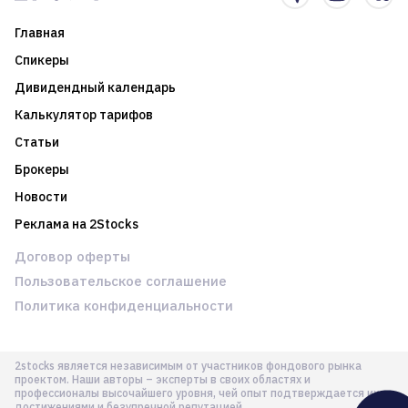
Главная
Спикеры
Дивидендный календарь
Калькулятор тарифов
Статьи
Брокеры
Новости
Реклама на 2Stocks
Договор оферты
Пользовательское соглашение
Политика конфиденциальности
2stocks является независимым от участников фондового рынка
проектом. Наши авторы – эксперты в своих областях и
профессионалы высочайшего уровня, чей опыт подтверждается их
достижениями и безупречной репутацией