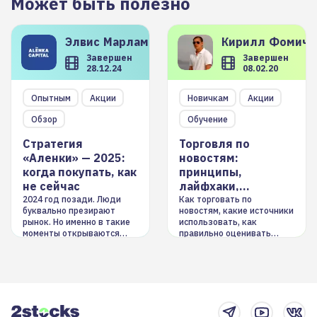
Может быть полезно
Элвис
Марламов
Кирилл
Фомиче
Завершен
Завершен
28.12.24
08.02.20
Опытным
Акции
Новичкам
Акции
Обзор
Обучение
Стратегия
Торговля по
«Аленки» — 2025:
новостям:
когда покупать, как
принципы,
не сейчас
лайфхаки,
инструменты
2024 год позади. Люди
Как торговать по
буквально презирают
новостям, какие источники
рынок. Но именно в такие
использовать, как
моменты открываются
правильно оценивать
долгосрочные
информацию. Также автор
возможности. Обсудим
покажет краткосрочные и
итоги года и стратегию на
среднесрочные
2025-й
торговые стратегии на
новостном потоке