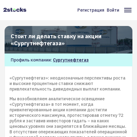
Перейти
к
Регистрация
Войти
Меню
Ос
основному
содержанию
учётной
на
записи
Стоит ли делать ставку на акции
пользователя
«Сургутнефтегаза»
Профиль компании:
Сургутнефтегаз
«Сургутнефтегаз»: неоднозначные перспективы роста
и высокие процентные ставки снижают
привлекательность дивидендных выплат компании.
Мы возобновляем аналитическое освещение
«Сургутнефтегаза» в тот момент, когда
привилегированные акции компании достигли
исторического максимума, протестировав отметку 72
рубля и заставив инвесторов гадать – на каких
ценовых уровнях они закрепятся в ближайшие месяцы.
В отсутствие опережающих показателей операционной