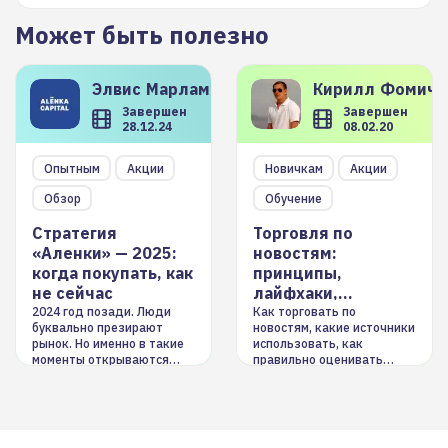
Может быть полезно
Элвис
Марламов
Кирилл
Фомиче
Завершен
Завершен
28.12.24
08.02.20
Опытным
Акции
Новичкам
Акции
Обзор
Обучение
Стратегия
Торговля по
«Аленки» — 2025:
новостям:
когда покупать, как
принципы,
не сейчас
лайфхаки,
инструменты
2024 год позади. Люди
Как торговать по
буквально презирают
новостям, какие источники
рынок. Но именно в такие
использовать, как
моменты открываются
правильно оценивать
долгосрочные
информацию. Также автор
возможности. Обсудим
покажет краткосрочные и
итоги года и стратегию на
среднесрочные
2025-й
торговые стратегии на
новостном потоке