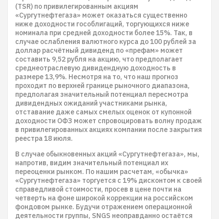
(TSR) по привилегированным акциям
«Сургутнефтегаза» может оказаться существенно
ниже доходности гособлигаций, торгующихся ниже
номинала при средней доходности более 15%. Так, в
случае ослабления валютного курса до 100 рублей за
доллар расчётный дивиденд по «префам» может
составить 9,52 рубля на акцию, что предполагает
среднеотраслевую дивидендную доходность в
размере 13,9%. Несмотря на то, что наш прогноз
проходит по верхней границе рыночного диапазона,
предполагая значительный потенциал пересмотра
дивидендных ожиданий участниками рынка,
отставание даже самых смелых оценок от купонной
доходности ОФЗ может спровоцировать волну продаж
в привилегированных акциях компании после закрытия
реестра 18 июля.
В случае обыкновенных акций «Сургутнефтегаза», мы,
напротив, видим значительный потенциал их
переоценки рынком. По нашим расчетам, «обычка»
«Сургутнефтегаза» торгуется с 19% дисконтом к своей
справедливой стоимости, просев в цене почти на
четверть на фоне широкой коррекции на российском
фондовом рынке. Будучи отражением операционной
деятельности группы, SNGS неоправданно остаётся