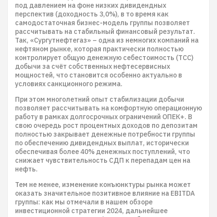
под давлением на фоне низких дивидендных
перспектив (доходность 3,0%), в то время как
самодостаточная бизнес-модель группы позволяет
рассчитывать на стабильный финансовый результат.
Так, «Сургутнефтегаз» – одна из немногих компаний на
нефтяном рынке, которая практически полностью
контролирует общую денежную себестоимость (TCC)
добычи за счёт собственных нефтесервисных
мощностей, что становится особенно актуально в
условиях санкционного режима.
При этом многолетний опыт стабилизации добычи
позволяет рассчитывать на комфортную операционную
работу в рамках долгосрочных ограничений ОПЕК+. В
свою очередь рост процентных доходов по депозитам
полностью закрывает денежные потребности группы
по обеспечению дивидендных выплат, исторически
обеспечивая более 40% денежных поступлений, что
снижает чувствительность СДП к перепадам цен на
нефть.
Тем не менее, изменение конъюнктуры рынка может
оказать значительное позитивное влияние на EBITDA
группы: как мы отмечали в нашем обзоре
инвестиционной стратегии 2024, дальнейшее