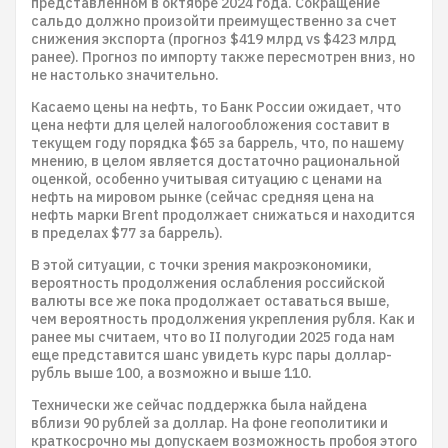
представленном в октябре 2024 года. Сокращение
сальдо должно произойти преимущественно за счет
снижения экспорта (прогноз $419 млрд vs $423 млрд
ранее). Прогноз по импорту также пересмотрен вниз, но
не настолько значительно.
Касаемо цены на нефть, то Банк России ожидает, что
цена нефти для целей налогообложения составит в
текущем году порядка $65 за баррель, что, по нашему
мнению, в целом является достаточно рациональной
оценкой, особенно учитывая ситуацию с ценами на
нефть на мировом рынке (сейчас средняя цена на
нефть марки Brent продолжает снижаться и находится
в пределах $77 за баррель).
В этой ситуации, с точки зрения макроэкономики,
вероятность продолжения ослабления российской
валюты все же пока продолжает оставаться выше,
чем вероятность продолжения укрепления рубля. Как и
ранее мы считаем, что во II полугодии 2025 года нам
еще представится шанс увидеть курс пары доллар-
рубль выше 100, а возможно и выше 110.
Технически же сейчас поддержка была найдена
вблизи 90 рублей за доллар. На фоне геополитики и
краткосрочно мы допускаем возможность пробоя этого