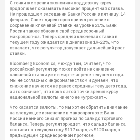
С точки же зрения экономики поддержку курсу
продолжает оказывать высокая процентная ставка.
На прошедшем заседании Банка России в пятницу, 14
февраля, Совет директоров принял решение о
сохранении ключевой ставки на уровне 21%. Банк
России также обновил свой среднесрочный
макропрогноз. Теперь средняя ключевая ставка в
текущем году ожидается в диапазоне 19-22%, что
означает, что регулятор допускает дальнейший рост
ставки.
Bloomberg Economics, между тем, считает, что
российский регулятор может пойти на снижение
ключевой ставки уже в марте-апреле текущего года.
Мы не согласны с информагенством и думаем, что
снижение начнется не ранее середины текущего года,
а это означает, что пока с этой точки зрения курсу
национальной валюты ничего не «угрожает».
Что касается валюты, то мы хотим обратить внимание
на следующее изменение в макропрогнозе: Банк
России немного снизил прогноз по сальдо торгового
баланса. Теперь регулятор ждет, что сальдо баланса
составит в текущем году $117 млрд vs $120 млрд в
предыдущем среднесрочном прогнозе,