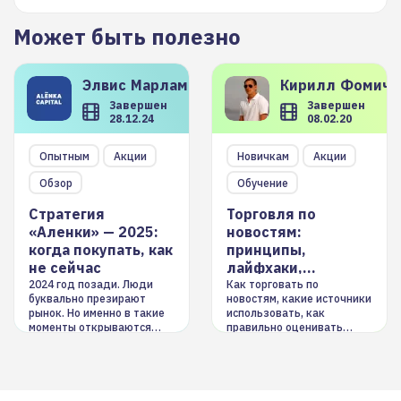
Может быть полезно
Элвис
Марламов
Кирилл
Фомиче
Завершен
Завершен
28.12.24
08.02.20
Опытным
Акции
Новичкам
Акции
Обзор
Обучение
Стратегия
Торговля по
«Аленки» — 2025:
новостям:
когда покупать, как
принципы,
не сейчас
лайфхаки,
инструменты
2024 год позади. Люди
Как торговать по
буквально презирают
новостям, какие источники
рынок. Но именно в такие
использовать, как
моменты открываются
правильно оценивать
долгосрочные
информацию. Также автор
возможности. Обсудим
покажет краткосрочные и
итоги года и стратегию на
среднесрочные
2025-й
торговые стратегии на
новостном потоке