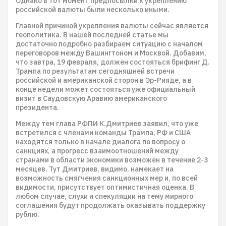
Однако в тот момент предпосылки к укреплению
российской валюты были несколько иными.
Главной причиной укрепления валюты сейчас является
геополитика. В нашей последней статье мы
достаточно подробно разбираем ситуацию с началом
переговоров между Вашингтоном и Москвой. Добавим,
что завтра, 19 февраля, должен состояться брифинг Д.
Трампа по результатам сегодняшней встречи
российской и американской сторон в Эр-Рияде, а в
конце недели может состояться уже официальный
визит в Саудовскую Аравию американского
президента.
Между тем глава РФПИ К.Дмитриев заявил, что уже
встретился с членами команды Трампа, РФ и США
находятся только в начале диалога по вопросу о
санкциях, а прогресс взаимоотношений между
странами в области экономики возможен в течение 2-3
месяцев. Тут Дмитриев, видимо, намекает на
возможность смягчения санкционных мер и, по всей
видимости, присутствует оптимистичная оценка. В
любом случае, слухи и спекуляции на тему мирного
соглашения будут продолжать оказывать поддержку
рублю.