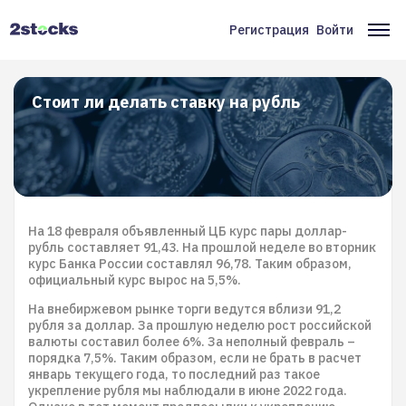
Перейти
к
Регистрация
Войти
Меню
Ос
основному
содержанию
учётной
на
записи
Стоит ли делать ставку на рубль
пользователя
На 18 февраля объявленный ЦБ курс пары доллар-
рубль составляет 91,43. На прошлой неделе во вторник
курс Банка России составлял 96,78. Таким образом,
официальный курс вырос на 5,5%.
На внебиржевом рынке торги ведутся вблизи 91,2
рубля за доллар. За прошлую неделю рост российской
валюты составил более 6%. За неполный февраль –
порядка 7,5%. Таким образом, если не брать в расчет
январь текущего года, то последний раз такое
укрепление рубля мы наблюдали в июне 2022 года.