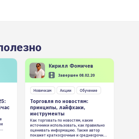
полезно
Кирилл
Фомичев
Завершен 08.02.20
Новичкам
Акции
Обучение
25:
Торговля по новостям:
йчас
принципы, лайфхаки,
инструменты
е
Как торговать по новостям, какие
ые
источники использовать, как правильно
оценивать информацию. Также автор
покажет краткосрочные и среднесрочные