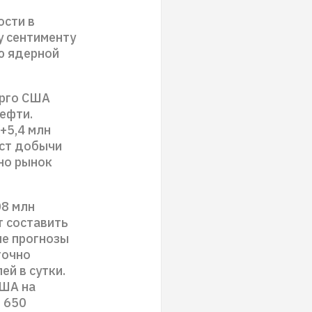
ости в
у сентименту
ю ядерной
ерго США
ефти.
(+5,4 млн
ост добычи
 но рынок
08 млн
т составить
ые прогнозы
точно
ей в сутки.
США на
 650