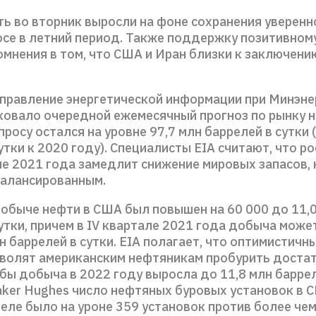
ь во вторник выросли на фоне сохранения уверенн
осе в летний период. Также поддержку позитивном
омнения в том, что США и Иран близки к заключени
Управление энергетической информации при Минэн
иковало очередной ежемесячный прогноз по рынку н
просу остался на уровне 97,7 млн баррелей в сутки 
утки к 2020 году). Специалисты EIA считают, что р
не 2021 года замедлит снижение мировых запасов,
балансированным.
добыче нефти в США был повышен на 60 000 до 11,
утки, причем в IV квартале 2021 года добыча може
н баррелей в сутки. EIA полагает, что оптимистичн
зволят американским нефтяникам пробурить доста
бы добыча в 2022 году выросла до 11,8 млн баррел
aker Hughes число нефтяных буровых установок в 
еле было на уроне 359 установок против более чем