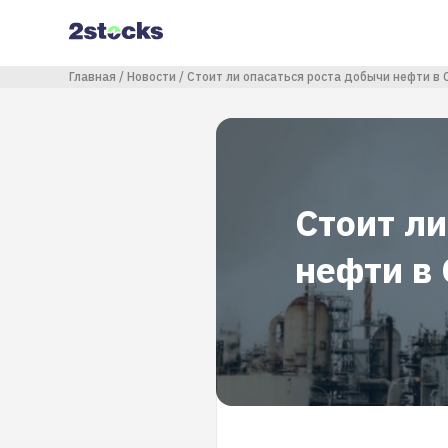
Перейти
к
основному
содержанию
Строка навигации
Главная
Новости
Стоит ли опасаться роста добычи нефти в 
Стоит ли
нефти в