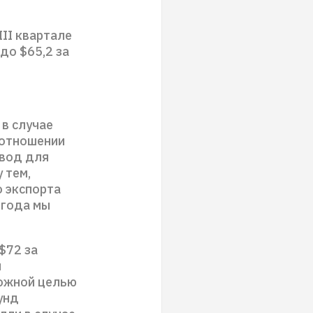
III квартале
до $65,2 за
 в случае
 отношении
овод для
 тем,
о экспорта
 года мы
$72 за
я
можной целью
унд