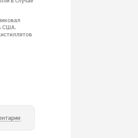
лли в случае
ликовал
в США.
 дистиллятов
ентарии