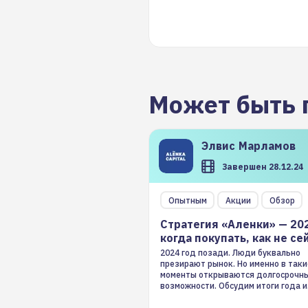
Может быть 
Элвис
Марламов
Завершен 28.12.24
Опытным
Акции
Обзор
Стратегия «Аленки» — 20
когда покупать, как не се
2024 год позади. Люди буквально
презирают рынок. Но именно в таки
моменты открываются долгосрочн
возможности. Обсудим итоги года и
стратегию на 2025-й