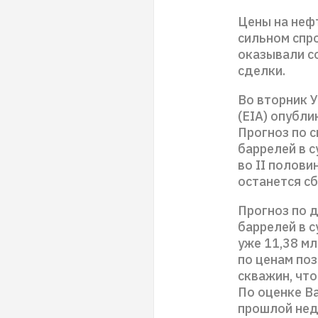
Цены на нефт
сильном спр
оказывали с
сделки.
Во вторник 
(EIA) опубл
Прогноз по с
баррелей в с
во II полови
останется с
Прогноз по 
баррелей в с
уже 11,38 мл
по ценам по
скважин, что
По оценке B
прошлой нед