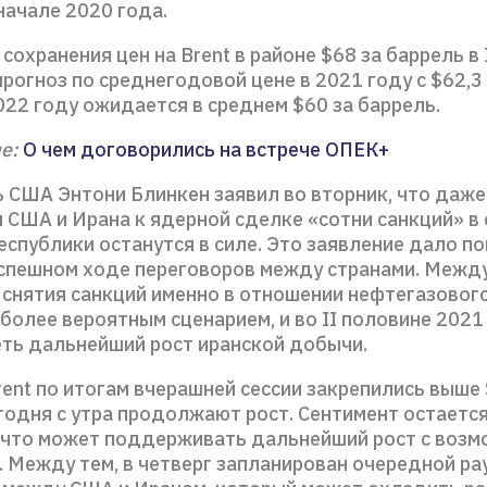
начале 2020 года.
сохранения цен на Brent в районе $68 за баррель в 
рогноз по среднегодовой цене в 2021 году с $62,3 
022 году ожидается в среднем $60 за баррель.
е:
О чем договорились на встрече ОПЕК+
 США Энтони Блинкен заявил во вторник, что даже
 США и Ирана к ядерной сделке «сотни санкций» в
еспублики останутся в силе. Это заявление дало п
успешном ходе переговоров между странами. Между
 снятия санкций именно в отношении нефтегазовог
более вероятным сценарием, и во II половине 2021
ть дальнейший рост иранской добычи.
ent по итогам вчерашней сессии закрепились выше 
годня с утра продолжают рост. Сентимент остаетс
 что может поддерживать дальнейший рост с воз
. Между тем, в четверг запланирован очередной ра