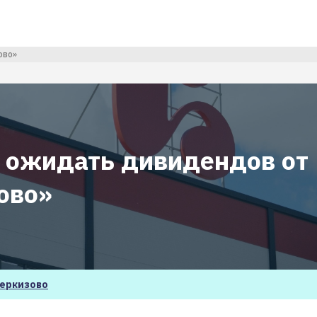
ово»
и ожидать дивидендов от
ово»
еркизово