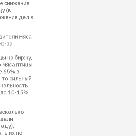
ое снижение
у (в
ожение дел в
дители мяса
из-за
цы на биржу,
о мяса птицы
е 65% в
, то сильный
инальность
коло 10-15%
несколько
авали
оду),
ть их по