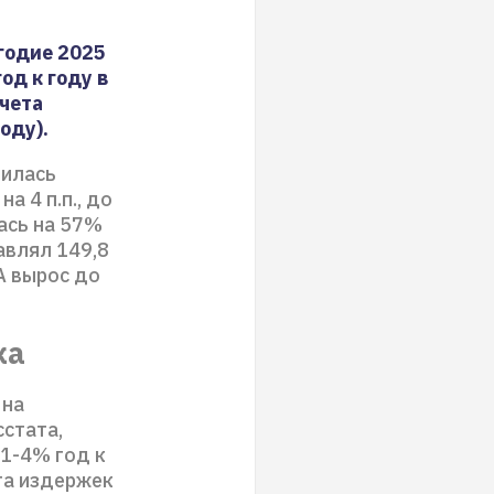
годие 2025
од к году в
учета
оду).
билась
а 4 п.п., до
ась на 57%
авлял 149,8
A вырос до
ка
 на
стата,
 1-4% год к
ста издержек