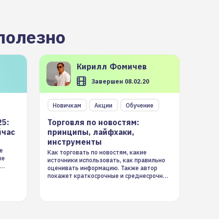
полезно
Кирилл
Фомичев
Завершен 08.02.20
Новичкам
Акции
Обучение
25:
Торговля по новостям:
йчас
принципы, лайфхаки,
инструменты
е
Как торговать по новостям, какие
ые
источники использовать, как правильно
оценивать информацию. Также автор
покажет краткосрочные и среднесрочные
торговые стратегии на новостном потоке