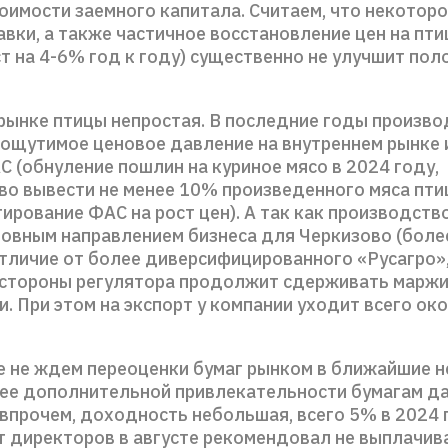
оимости заемного капитала. Считаем, что некотор
вки, а также частичное восстановление цен на птиц
т на 4-6% год к году) существенно не улучшит пол
 рынке птицы непростая. В последние годы произво
ощутимое ценовое давление на внутреннем рынке 
 (обнуление пошлин на куриное мясо в 2024 году,
во вывести не менее 10% произведенного мяса пти
ирование ФАС на рост цен). А так как производств
новным направлением бизнеса для Черкизово (боле
отличие от более диверсифицированного «Русагро»
 стороны регулятора продолжит сдерживать марж
. При этом на экспорт у компании уходит всего о
е не ждем переоценки бумаг рынком в ближайшие 
нее дополнительной привлекательности бумагам д
впрочем, доходность небольшая, всего 5% в 2024 г
т директоров в августе рекомендовал не выплачива