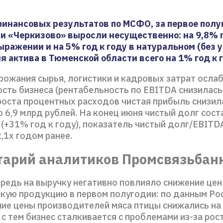
инансовых результатов по МСФО, за первое полу
и «Черкизово» выросли несущественно: на 9,8% г
ражении и на 5% год к году в натуральном (без 
я актива в Тюменской области всего на 1% год к г
рожания сырья, логистики и кадровых затрат осла
ть бизнеса (рентабельность по EBITDA снизилась н
 роста процентных расходов чистая прибыль снизил
о 6,9 млрд рублей. На конец июня чистый долг сост
 (+31% год к году), показатель чистый долг/EBITD
2,1х годом ранее.
арий аналитиков Промсвязьбан
редь на выручку негативно повлияло снижение цен
кую продукцию в первом полугодии: по данным Рос
ние цены производителей мяса птицы снижались на
 с тем бизнес сталкивается с проблемами из-за ро