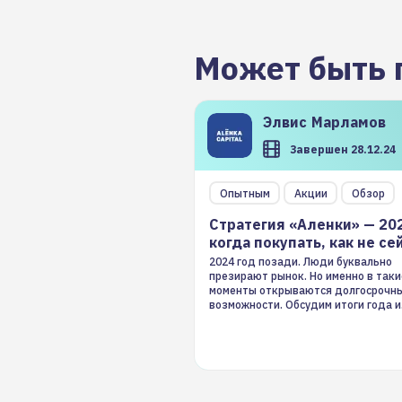
Может быть 
Элвис
Марламов
Завершен 28.12.24
Опытным
Акции
Обзор
Стратегия «Аленки» — 20
когда покупать, как не се
2024 год позади. Люди буквально
презирают рынок. Но именно в таки
моменты открываются долгосрочн
возможности. Обсудим итоги года и
стратегию на 2025-й