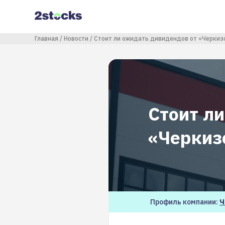
Перейти
к
основному
содержанию
Строка навигации
Главная
Новости
Стоит ли ожидать дивидендов от «Черкиз
Стоит л
«Черкиз
Профиль компании:
Ч