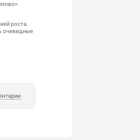
изово»
ией роста.
ть очевидные
ентарии