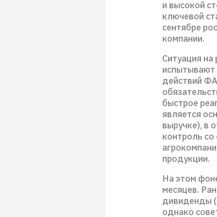
и высокой ст
ключевой ста
сентябре рос
компании.
Ситуация на
испытывают 
действий ФАС
обязательст
быстрое реаг
является ос
выручке), в 
контроль со
агрокомпании
продукции.
На этом фон
месяцев. Ра
дивиденды (
однако сове