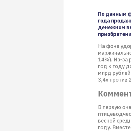
По данным ф
года продаж
денежном вы
приобретени
На фоне удо
маржинальнос
14%). Из-за
год к году д
млрд рублей
3,4х против 
Коммент
В первую оче
птицеводчес
весной сред
году. Вместе