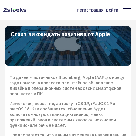
Перейти
к
Регистрация
Войти
Меню
Ос
основному
содержанию
учётной
на
записи
Стоит ли ожидать позитива от Apple
пользователя
По данным источников Bloomberg, Apple (AAPL) к концу
года намерена провести масштабное обновление
дизайна в операционных системах своих смартфонов,
планшетов и ПК.
Изменения, вероятно, затронут iOS 19, iPadOS 19 и
macOS 16. Как сообщается, обновление будет
включать «новую стилизацию иконок, меню,
приложений, окон и системных кнопок», но о новом
функционале речь не идет.
Предполагается, что данные изменения направлены на