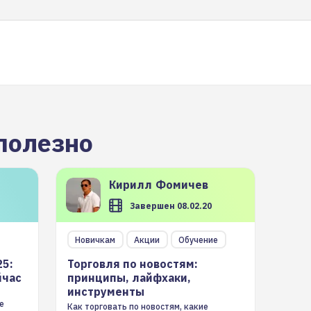
полезно
Кирилл
Фомичев
Завершен 08.02.20
Новичкам
Акции
Обучение
25:
Торговля по новостям:
йчас
принципы, лайфхаки,
инструменты
е
Как торговать по новостям, какие