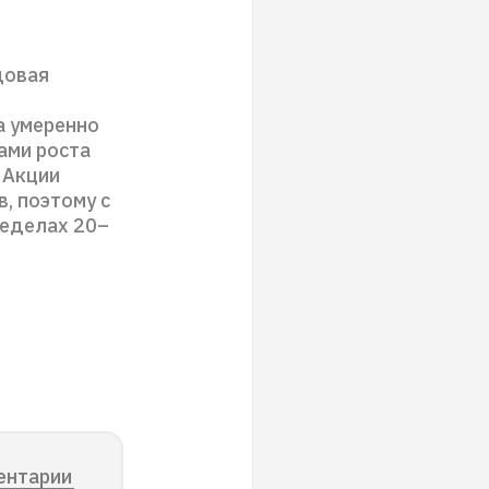
довая
а умеренно
ами роста
 Акции
, поэтому с
ределах 20–
ентарии