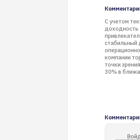
Комментарий
С учетом те
доходность 
привлекател
стабильный 
операционно
компании то
точки зрени
30% в ближа
Комментари
Войд