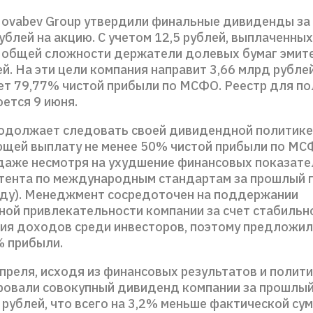
ovabev Group утвердили финальные дивиденды за 
ублей на акцию. С учетом 12,5 рублей, выплаченных
в общей сложности держатели долевых бумаг эмит
ей. На эти цели компания направит 3,66 млрд рублей
ет 79,77% чистой прибыли по МСФО. Реестр для по
ется 9 июня.
одолжает следовать своей дивидендной политике
щей выплату не менее 50% чистой прибыли по МС
даже несмотря на ухудшение финансовых показате
тента по международным стандартам за прошлый г
оду). Менеджмент сосредоточен на поддержании
ной привлекательности компании за счет стабильн
ия доходов среди инвесторов, поэтому предложил
% прибыли.
преля, исходя из финансовых результатов и полити
ровали совокупный дивиденд компании за прошлый
 рублей, что всего на 3,2% меньше фактической су