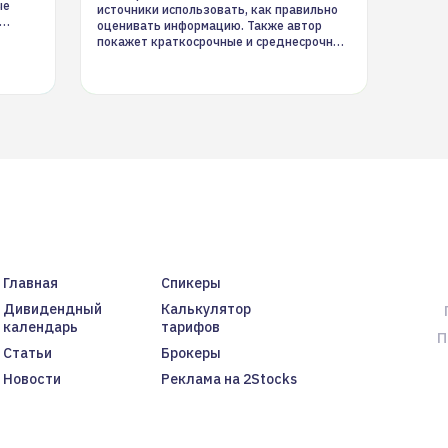
ые
источники использовать, как правильно
оценивать информацию. Также автор
покажет краткосрочные и среднесрочные
торговые стратегии на новостном потоке
Главная
Спикеры
Дивидендный
Калькулятор
календарь
тарифов
П
Статьи
Брокеры
Новости
Реклама на 2Stocks