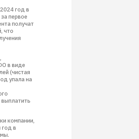
2024 год в
 за первое
ента получат
, что
лучения
,
ФО в виде
лей (чистая
од упала на
ого
 выплатить
ки компании,
 год в
ммы.