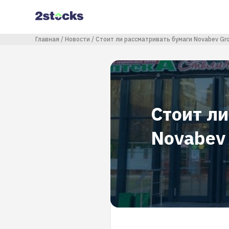
Перейти
к
основному
содержанию
Строка навигации
Главная
Новости
Стоит ли рассматривать бумаги Novabev Gr
Стоит ли
Novabev