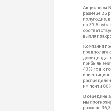
Акционеры N
размере 25 р
полугодие, 
по 37,5 рубл
соответству
выплат закро
Компания пр
предполагаю
дивиденда, 
прибыль эми
43% год к г
инвестицион
распределен
им почти 80
В середине а
мы прогнози
размере 36,3