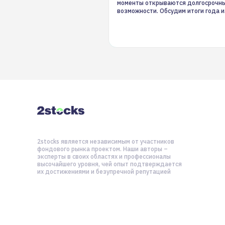
моменты открываются долгосрочн
возможности. Обсудим итоги года и
стратегию на 2025-й
2stocks является независимым от участников
фондового рынка проектом. Наши авторы –
эксперты в своих областях и профессионалы
высочайшего уровня, чей опыт подтверждается
их достижениями и безупречной репутацией