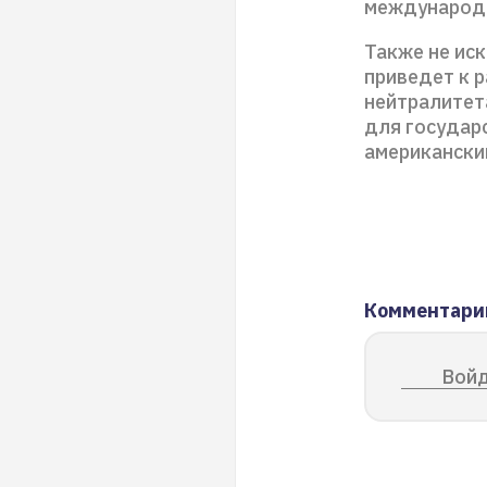
международн
Также не ис
приведет к 
нейтралитет
для государс
американски
Комментари
Войд