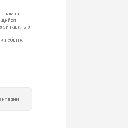
а Трампа
ющийся
хой гаванью
ки сбыта.
ентарии