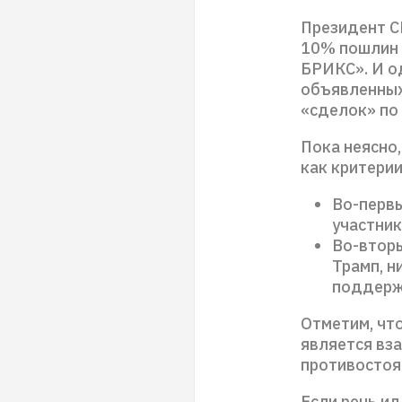
Президент С
10% пошлин 
БРИКС». И о
объявленных 
«сделок» по
Пока неясно,
как критерии
Во-первы
участник
Во-вторы
Трамп, н
поддерж
Отметим, что
является вза
противостоя
Если речь ид