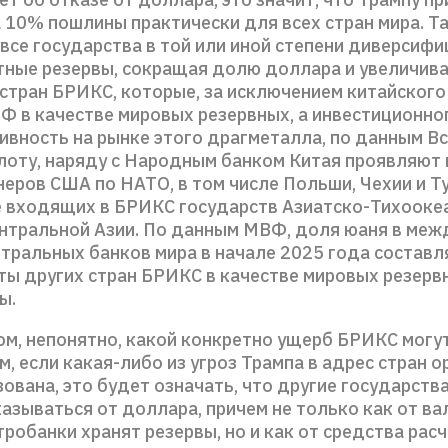
 10% пошлины практически для всех стран мира. Та
все государства в той или иной степени диверсиф
ные резервы, сокращая долю доллара и увеличива
стран БРИКС, которые, за исключением китайского 
Ф в качестве мировых резервных, а инвестиционног
ивность на рынке этого драгметалла, по данным В
олоту, наряду с Народным банком Китая проявляют
неров США по НАТО, в том числе Польши, Чехии и Ту
е входящих в БРИКС государств Азиатско-Тихооке
ентральной Азии. По данным МВФ, доля юаня в ме
тральных банков мира в начале 2025 года составл
ты других стран БРИКС в качестве мировых резерв
ы.
ом, непонятно, какой конкретно ущерб БРИКС могу
, если какая-либо из угроз Трампа в адрес стран 
ована, это будет означать, что другие государств
азываться от доллара, причем не только как от ва
робанки хранят резервы, но и как от средства расч