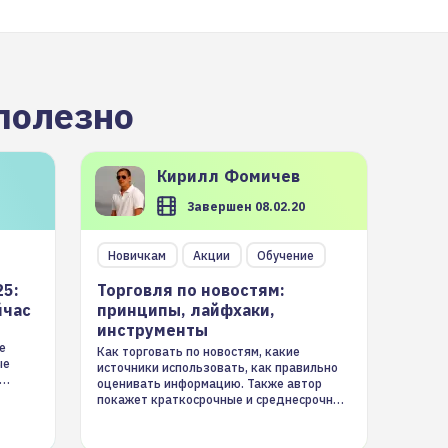
полезно
Кирилл
Фомичев
Завершен 08.02.20
Новичкам
Акции
Обучение
25:
Торговля по новостям:
йчас
принципы, лайфхаки,
инструменты
е
Как торговать по новостям, какие
ые
источники использовать, как правильно
оценивать информацию. Также автор
покажет краткосрочные и среднесрочные
торговые стратегии на новостном потоке