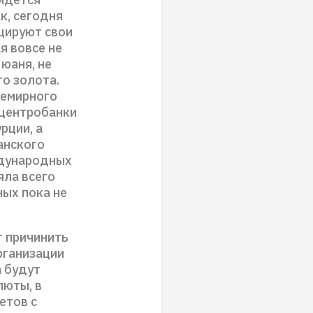
к, сегодня
ицируют свои
я вовсе не
юаня, не
о золота.
семирного
 центробанки
рции, а
анского
ждународных
яла всего
ных пока не
т причинить
организации
а будут
люты, в
етов с