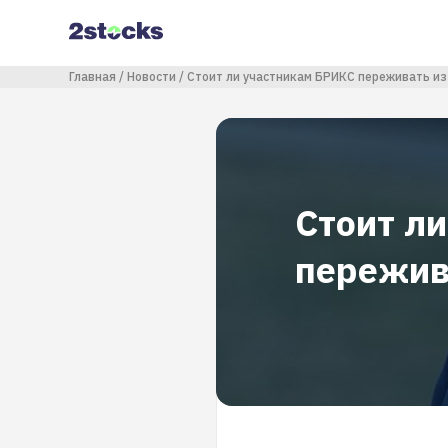
Перейти
к
основному
содержанию
Строка навигации
Главная
Новости
Стоит ли участникам БРИКС переживать из
Стоит л
пережив