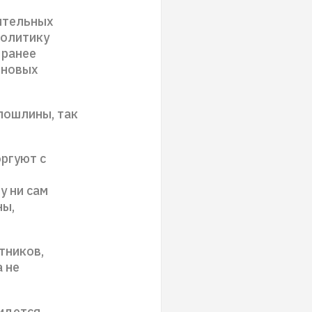
ительных
политику
 ранее
 новых
пошлины, так
оргуют с
у ни сам
ны,
тников,
 не
ридется