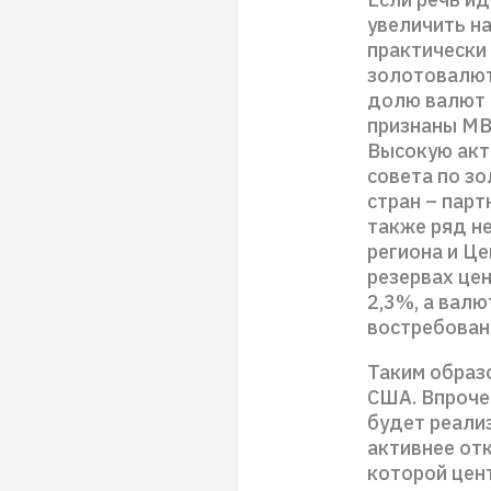
увеличить на
практически 
золотовалют
долю валют 
признаны МВ
Высокую акт
совета по з
стран – парт
также ряд н
региона и Ц
резервах цен
2,3%, а валю
востребован
Таким образ
США. Впрочем
будет реализ
активнее отк
которой цент