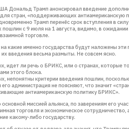
ША Дональд Трамп анонсировал введение дополн
для стран, «поддерживающих антиамериканскую 
дновременно Трамп перенёс срок вступления в силу
пошлин с 9 июля на 1 августа, видимо, в ожидании
 взаимной торговле.
 на какие именно государства будут наложены эти 
 их введения весьма размыты. Не совсем ясно.
х, идет ли речь о БРИКС, или о странах, которые т
ами этого блока.
х, непонятны критерии введения пошлин, поскольк
и его администрация не поясняют, что значит «стра
ивающие антиамериканскую политику БРИКС».
 основной миссией альянса, по заверениям его учас
имная торговля и экономическое сотрудничество, а
ние какому-либо государству.
ет об отказе от доллара, это значит, что Трампу п