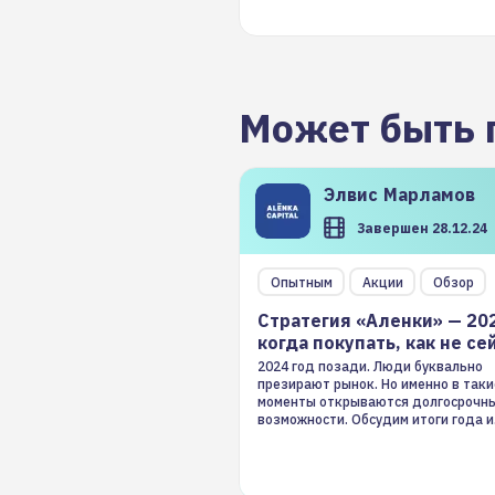
Может быть 
Элвис
Марламов
Завершен 28.12.24
Опытным
Акции
Обзор
Стратегия «Аленки» — 20
когда покупать, как не се
2024 год позади. Люди буквально
презирают рынок. Но именно в таки
моменты открываются долгосрочн
возможности. Обсудим итоги года и
стратегию на 2025-й