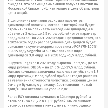
ожидает, что размещаемые акции получат листинг на
Московской бирже приблизительно в день объявления
цены акций.
В дополнение компания раскрыла параметры
дивидендной политики, согласно которой она будет
стремиться выплачивать ежегодные дивиденды в
объеме от 3 млрд до 5,5 млрд рублей - этот параметр
предусмотрен на 2021-2023 годах. Предполагается, что
в 2024-2026 годах распределение дивидендов будет
основано на сумме скорректированного FCF (75-100%).
В 2019 году Segezha Group выплатила в виде
дивидендов 3,8 млрд, а в 2018 году –1,5 млрд рублей.
Выручка Segezha в 2020 году выросла на 17,9%, до 69
млрд рублей, OIBDA — на 24,5%, до 17,5 млрд рублей.
Однако компания закончила год с чистым убытком 1,3
млрд против 4,8 млрд рублей прибыли годом ранее из-
за увеличения стоимости логистики, снижения цен на
бумагу и бумажную упаковку. Соотношение чистый
долг/OIBDA осталось на уровне 2,8х.
Ранее E&Y оценила компанию в 124 млрд рублей, а
стоимость за акцию в 10,38 рублей. Мы оцениваем
стоимость компании в меньшую величину, однако