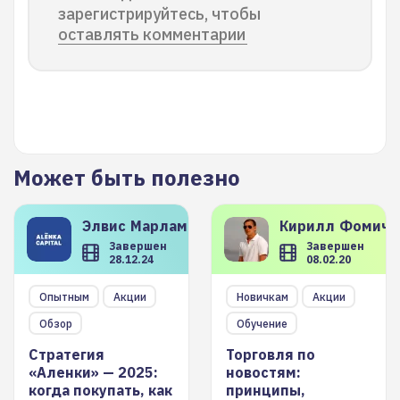
зарегистрируйтесь, чтобы
оставлять комментарии
Может быть полезно
Элвис
Марламов
Кирилл
Фомиче
Завершен
Завершен
28.12.24
08.02.20
Опытным
Акции
Новичкам
Акции
Обзор
Обучение
Стратегия
Торговля по
«Аленки» — 2025:
новостям:
когда покупать, как
принципы,