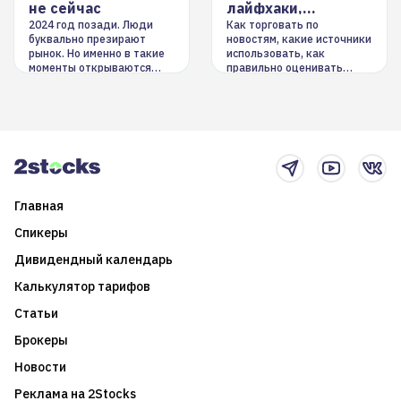
не сейчас
лайфхаки,
инструменты
2024 год позади. Люди
Как торговать по
буквально презирают
новостям, какие источники
рынок. Но именно в такие
использовать, как
моменты открываются
правильно оценивать
долгосрочные
информацию. Также автор
возможности. Обсудим
покажет краткосрочные и
итоги года и стратегию на
среднесрочные
2025-й
торговые стратегии на
новостном потоке
Главная
Спикеры
Дивидендный календарь
Калькулятор тарифов
Статьи
Брокеры
Новости
Реклама на 2Stocks