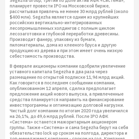
Segezha Group, третий по доле актив АФК «Система»,
планирует провести IPO на Московской бирже,
рассчитывая привлечь не менее 30 млрд рублей (около
$400 млн). Segezha является одним из крупнейших
российских вертикально-интегрированных
лесопромышленных холдингов с полным циклом
лесозаготовки и глубокой переработки древесины.
Производит фанеру, упаковку из бумаги,
пиломатериалы, дома из клееного бруса и другую
продукцию из дерева и при этом имеет очень низкую
себестоимость производства.
В феврале акционеры компании одобрили увеличение
уставного капитала Segezha в два раза через
размещение по открытой подписке 11,94 млрд акций.
Как говорится в последнем сообщении компании,
опубликованном 12 апреля, сделка предполагает
предложение акций нового выпуска, а привлеченные
средства планируется направить на финансирование
инвестпрограммы и оптимизацию долговой нагрузки.
Чистый долг компании по итогам 2020 года увеличился
на 26,1%, до 49,6 млрд рублей. После IPO АФК
«Система» останется мажоритарным акционером
группы. Также «Система» и сама Segezha берут на себя
обязательство lock up сроком на полгода, директора и
топ-менеджмент компании - сроком на год. Компания