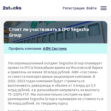
Перейти
к
Регистрация
Войти
Меню
Ос
основному
содержанию
учётной
на
записи
Стоит ли участвовать в IPO Segezha
пользователя
Group
Профиль компании:
АФК Система
Лесопромышленный холдинг Segezha Group планирует
провести IPO в ближайшее время на Московской бирже
и привлечь не менее 30 млрд рублей. АФК «Система»
останется мажоритарным акционером компании. В
2021-2023 годах компания будет стремиться
выплачивать дивиденды в объеме от 3 млрд до 5,5
млрд рублей, а в дальнейшем направлять на выплату
75-100% FCF. Мы положительно смотрим на факт
размещения Segezha Group и оцениваем ее стоимость в
96 млрд рублей. по текущему курсу.