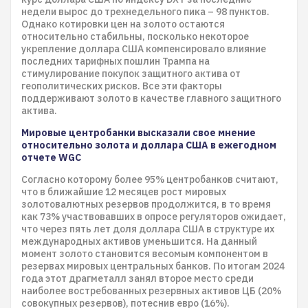
недели вырос до трехнедельного пика – 98 пунктов.
Однако котировки цен на золото остаются
относительно стабильны, посколько некоторое
укрепление доллара США компенсировало влияние
последних тарифных пошлин Трампа на
стимулирование покупок защитного актива от
геополитических рисков. Все эти факторы
поддерживают золото в качестве главного защитного
актива.
Мировые центробанки высказали свое мнение
относительно золота и доллара США в ежегодном
отчете WGC
Согласно которому более 95% центробанков считают,
что в ближайшие 12 месяцев рост мировых
золотовалютных резервов продолжится, в то время
как 73% участвовавших в опросе регуляторов ожидает,
что через пять лет доля доллара США в структуре их
международных активов уменьшится. На данный
момент золото становится весомым компонентом в
резервах мировых центральных банков. По итогам 2024
года этот драгметалл занял второе место среди
наиболее востребованных резервных активов ЦБ (20%
совокупных резервов), потеснив евро (16%).