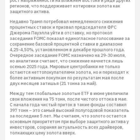
рост напряженности на Ближнем Востоке и ряде других
регионов, что поддерживает котировки золота как
защитного актива.
Недавно Трамп потребовал немедленного снижения
процентных ставок и призвал председателя ФРС
Джерома Пауэлла уйти в отставку, но протокол
заседания FOMC показал единогласное голосование за
сохранение базовой процентной ставки в диапазоне
4,25-4,50%, установленном в декабре прошлого года.
Очередное заседание FOMC назначено на 29-30 июля,
но аналитики считают, что снижение начнется лишь
осенью 2025 года. Мировые центробанки не только
остаются неттопокупателями золота, но и переходят к
более активным покупкам по результатам мая после
двух месяцев затишья (21 тонна за май).
Между тем глобальные золотые ETF в июне увеличили
свои вложения на 75 тонн, после чистого оттока в мае.
С начала года чистый приток в такие фонды составил
397 тонн – это самый высокий полугодовой показатель
за последние 5 лет. Мы считаем, что золото остается
основным приоритетом при выборе защитного актива у
инвесторов, сохраняя актуальность всех драйверов,
толкающих цену золота вверх.