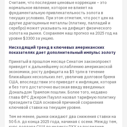
Считаем, что последние ценовые коррекции – это
нормальное явление, которое не влияет на
фундаментальную привлекательность золота в
текущих условиях. При этом отметим, что рост цен на
другие драгоценные металлы (платину, палладий и
серебро) может указывать на дефицит физического
золота на рынке. Сохраняем наш прогноз на 2025 год на
уровне $3300 за унцию.
Нисходящий тренд в ключевых американских
показателях дает дополнительный импульс золоту
Принятый в прошлом месяце Сенатом законопроект
приведет к дальнейшему ослаблению американской
экономики, росту дефицита на $5 трлн в течение
ближайших нескольких лет, увеличив долговое бремя
США, впоследствии это приведет к инфляции, которая
и без того достаточно высокая ввиду введенных
Дональдом Трампом пошлин. Более того, недавно
глава ФРС Джером Пауэлл назвал тарифную политику
президента США основной причиной сохранения
ключевой ставки на текущем уровне.
Тем не менее, рынки ожидают два снижения ставки на
50 б.п. до конца 2025 года, начиная с осени. Между тем,
курс доллара США по индексу DXY за последние