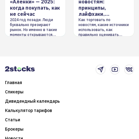
«Аленки» — 2025:
новостям:
когда покупать, как
принципы,
не сейчас
лайфхаки,
инструменты
2024 год позади. Люди
Как торговать по
буквально презирают
новостям, какие источники
рынок. Но именно в такие
использовать, как
моменты открываются
правильно оценивать
долгосрочные
информацию. Также автор
возможности. Обсудим
покажет краткосрочные и
итоги года и стратегию на
среднесрочные
2025-й
торговые стратегии на
новостном потоке
Главная
Спикеры
Дивидендный календарь
Калькулятор тарифов
Статьи
Брокеры
Новости