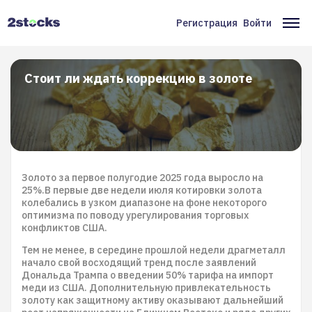
Перейти
к
Регистрация
Войти
Меню
Ос
основному
содержанию
учётной
на
записи
Стоит ли ждать коррекцию в золоте
пользователя
Золото за первое полугодие 2025 года выросло на
25%.В первые две недели июля котировки золота
колебались в узком диапазоне на фоне некоторого
оптимизма по поводу урегулирования торговых
конфликтов США.
Тем не менее, в середине прошлой недели драгметалл
начало свой восходящий тренд после заявлений
Дональда Трампа о введении 50% тарифа на импорт
меди из США. Дополнительную привлекательность
золоту как защитному активу оказывают дальнейший