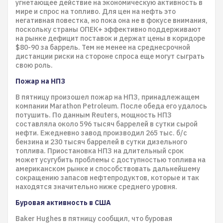
угнетающее действие на экономическую активность в
мире и спрос на топливо. Для цен на нефть это
негативная повестка, но пока она не в фокусе внимания,
поскольку страны ОПЕК+ эффективно поддерживают
на рынке дефицит поставок и держат цены в коридоре
$80-90 за баррель. Тем не менее на среднесрочной
дистанции риски на стороне спроса еще могут сыграть
свою роль.
Пожар на НПЗ
В пятницу произошел пожар на НПЗ, принадлежащем
компании Marathon Petroleum. После обеда его удалось
потушить. По данным Reuters, мощность НПЗ
составляла около 596 тысяч баррелей в сутки сырой
нефти. Ежедневно завод производил 265 тыс. б/с
бензина и 230 тысяч баррелей в сутки дизельного
топлива. Приостановка НПЗ на длительный срок
может усугубить проблемы с доступностью топлива на
американском рынке и способствовать дальнейшему
сокращению запасов нефтепродуктов, которые и так
находятся значительно ниже среднего уровня.
Буровая активность в США
Baker Hughes в пятницу сообщил, что буровая