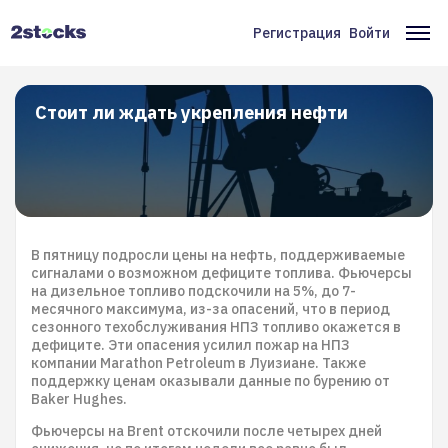
Перейти
к
Регистрация
Войти
Меню
Ос
основному
содержанию
учётной
на
записи
Стоит ли ждать укрепления нефти
пользователя
В пятницу подросли цены на нефть, поддерживаемые
сигналами о возможном дефиците топлива. Фьючерсы
на дизельное топливо подскочили на 5%, до 7-
месячного максимума, из-за опасений, что в период
сезонного техобслуживания НПЗ топливо окажется в
дефиците. Эти опасения усилил пожар на НПЗ
компании Marathon Petroleum в Луизиане. Также
поддержку ценам оказывали данные по бурению от
Baker Hughes.
Фьючерсы на Brent отскочили после четырех дней