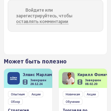
Войдите или
зарегистрируйтесь, чтобы
оставлять комментарии
Может быть полезно
Элвис
Марламов
Кирилл
Фомиче
Завершен
Завершен
28.12.24
08.02.20
Опытным
Акции
Новичкам
Акции
Обзор
Обучение
Стратегия
Торговля по