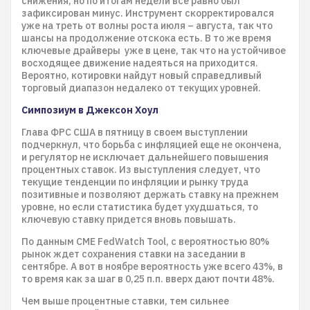
снижения, но по итогам недели все равно был
зафиксирован минус. Инструмент скорректировался
уже на треть от волны роста июля – августа, так что
шансы на продолжение отскока есть. В то же время
ключевые драйверы уже в цене, так что на устойчивое
восходящее движение надеяться на приходится.
Вероятно, котировки найдут новый справедливый
торговый диапазон недалеко от текущих уровней.
Симпозиум в Джексон Хоул
Глава ФРС США в пятницу в своем выступлении
подчеркнул, что борьба с инфляцией еще не окончена,
и регулятор не исключает дальнейшего повышения
процентных ставок. Из выступления следует, что
текущие тенденции по инфляции и рынку труда
позитивные и позволяют держать ставку на прежнем
уровне, но если статистика будет ухудшаться, то
ключевую ставку придется вновь повышать.
По данным CME FedWatch Tool, с вероятностью 80%
рынок ждет сохранения ставки на заседании в
сентябре. А вот в ноябре вероятность уже всего 43%, в
то время как за шаг в 0,25 п.п. вверх дают почти 48%.
Чем выше процентные ставки, тем сильнее