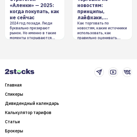
«Аленки» — 2025:
новостям:
когда покупать, как
принципы,
не сейчас
лайфхаки,
инструменты
2024 год позади. Люди
Как торговать по
буквально презирают
новостям, какие источники
рынок. Но именно в такие
использовать, как
моменты открываются
правильно оценивать
долгосрочные
информацию. Также автор
возможности. Обсудим
покажет краткосрочные и
итоги года и стратегию на
среднесрочные
2025-й
торговые стратегии на
новостном потоке
Главная
Спикеры
Дивидендный календарь
Калькулятор тарифов
Статьи
Брокеры