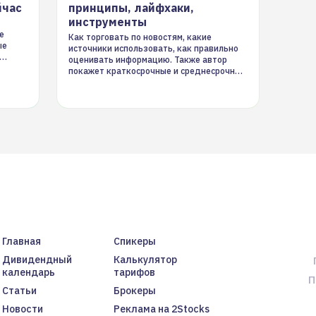
йчас
принципы, лайфхаки,
инструменты
е
Как торговать по новостям, какие
ые
источники использовать, как правильно
оценивать информацию. Также автор
покажет краткосрочные и среднесрочные
торговые стратегии на новостном потоке
Главная
Спикеры
Дивидендный
Калькулятор
календарь
тарифов
П
Статьи
Брокеры
Новости
Реклама на 2Stocks