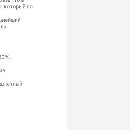
, который по
льнейший
 ли
~80%.
ие
юджетный