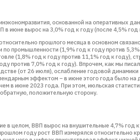
инэкономразвития, основанной на оперативных да
П в июне вырос на 3,0% год к году (после 4,5% год к
относительно прошлого месяца в основном связано
 по промышленности (1,9% год к году против 5,3% 
овле (1,8% год к году против 11,1% год к году), с
году против 7,0% год к году). Впрочем, как мы писал
дстве (от 26 июля), ослабление годовой динамики
алендарным эффектом – в июне этого года было на 
чем в июне 2023 года. При этом, июльская статист
 обратную, положительную сторону.
ие в целом, ВВП вырос на внушительные 4,7% год к
 прошлом году рост ВВП измерялся относительно к
а счет чего в цифрах присутствовал эффект низкой 