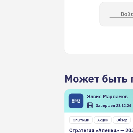
Войд
Может быть 
Элвис
Марламов
Завершен 28.12.24
Опытным
Акции
Обзор
Стратегия «Аленки» — 20