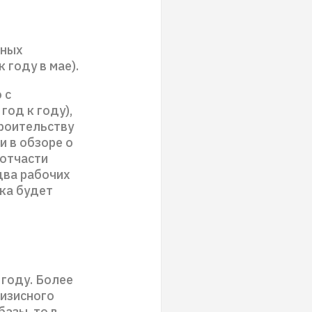
нных
 году в мае).
 с
год к году),
троительству
и в обзоре о
 отчасти
два рабочих
ика будет
 году. Более
ризисного
базы, то в