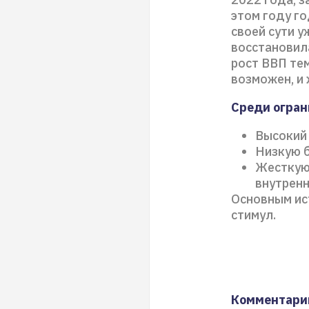
этом году г
своей сути у
восстановил
рост ВВП те
возможен, и 
Среди огра
Высокий
Низкую б
Жесткую
внутренн
Основным ис
стимул.
Комментари