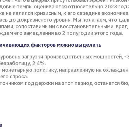
одовые темпы оцениваются относительно 2023 года
же не являлся кризисным, к его середине экономика
ась до докризисного уровня. Мы полагаем, что да
мпами, сопоставимыми с восстановительными, вряд
ждем его замедления во 2 полугодии этого года.
ничивающих факторов можно выделить
 уровень загрузки производственных мощностей, 
езработицу, 2,4%.
 монетарную политику, направленную на охлажден
его спроса.
точником поддержки на этот период останется б
и