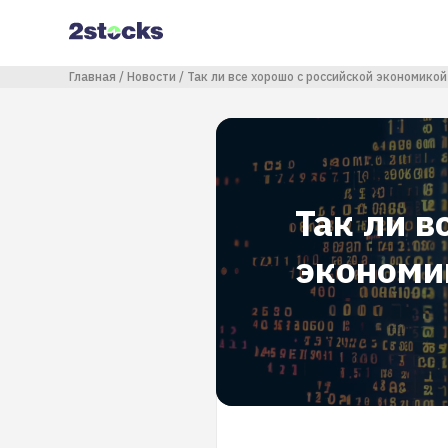
Перейти
к
основному
содержанию
Строка навигации
Главная
Новости
Так ли все хорошо с российской экономикой
Так ли в
экономи