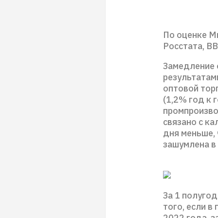
По оценке М
Росстата, ВВ
Замедление 
результатами
оптовой торг
(1,2% год к 
промпроизво
связано с к
дня меньше, 
зашумлена в
За 1 полугод
того, если в
2022 года, з