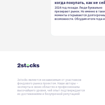
когда покупать, как не се
2024 год позади. Люди буквально
презирают рынок. Но именно в таки
моменты открываются долгосрочн
возможности. Обсудим итоги года и
стратегию на 2025-й
2stocks является независимым от участников
фондового рынка проектом. Наши авторы –
эксперты в своих областях и профессионалы
высочайшего уровня, чей опыт подтверждается
их достижениями и безупречной репутацией