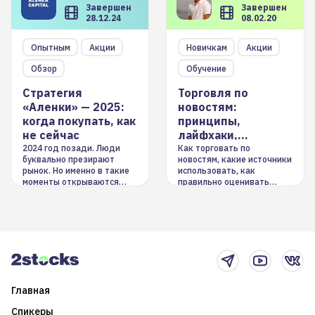
Завершен
Завершен
28.12.24
08.02.20
Опытным
Акции
Новичкам
Акции
Обзор
Обучение
Стратегия
Торговля по
«Аленки» — 2025:
новостям:
когда покупать, как
принципы,
не сейчас
лайфхаки,
инструменты
2024 год позади. Люди
Как торговать по
буквально презирают
новостям, какие источники
рынок. Но именно в такие
использовать, как
моменты открываются
правильно оценивать
долгосрочные
информацию. Также автор
возможности. Обсудим
покажет краткосрочные и
итоги года и стратегию на
среднесрочные
2025-й
торговые стратегии на
новостном потоке
Главная
Спикеры