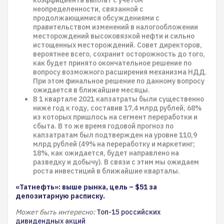
коэффициента выплат с учетом
неопределенности, связанной с
продолжающимися обсуждениями с
правительством изменений в налогообложении
месторождений высоковязкой нефти и сильно
истощенных месторождений. Совет директоров,
вероятнее всего, сохранит осторожность до того,
как будет принято окончательное решение по
вопросу возможного расширения механизма НДД.
При этом финальное решение по данному вопросу
ожидается в ближайшие месяцы.
В 1 квартале 2021 капзатраты были существенно
ниже год к году, составив 17,4 млрд рублей, 68%
из которых пришлось на сегмент переработки и
сбыта. В то же время годовой прогноз по
капзатратам был подтвержден на уровне 110,9
млрд рублей (49% на переработку и маркетинг;
18%, как ожидается, будет направлено на
разведку и добычу). В связи с этим мы ожидаем
роста инвестиций в ближайшие кварталы.
«Татнефть»: выше рынка, цель – $51 за
депозитарную расписку.
Может быть интересно:
Топ-15 российских
дивидендных акций