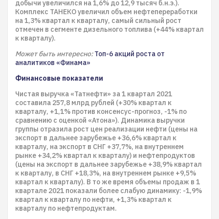
добычи увеличился на 1,6% до 12,9 тысяч б.н.э.).
Комплекс ТАНЕКО увеличил объем нефтепереработки
на 1,3% квартал к кварталу, самый сильный рост
отмечен в сегменте дизельного топлива (+44% квартал
к кварталу).
Может быть интересно:
Топ-6 акций роста от
аналитиков «Финама»
Финансовые показатели
Чистая выручка «Татнефти» за 1 квартал 2021
составила 257,8 млрд рублей (+30% квартал к
кварталу, +1,1% против консенсус-прогноз, -1% по
сравнению с оценкой «Атона»). Динамика выручки
группы отразила рост цен реализации нефти (цены на
экспорт в дальнее зарубежье +36,6% квартал к
кварталу, на экспорт в СНГ +37,7%, на внутреннем
рынке +34,2% квартал к кварталу) и нефтепродуктов
(цены на экспорт в дальнее зарубежье +38,9% квартал
к кварталу, в СНГ +18,3%, на внутреннем рынке +9,5%
квартал к кварталу). В то же время объемы продаж в 1
квартале 2021 показали более слабую динамику: -1,9%
квартал к кварталу по нефти, +1,3% квартал к
кварталу по нефтепродуктам.