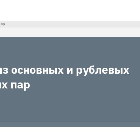
пар
из основных и рублевых
х пар