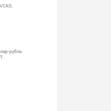
D/CAD,
ллар-рубль
7.