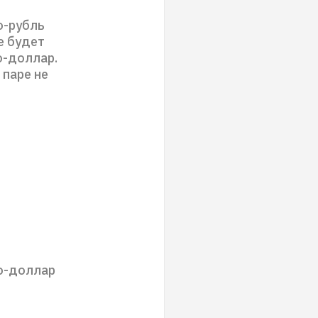
о-рубль
е будет
о-доллар.
 паре не
ро-доллар