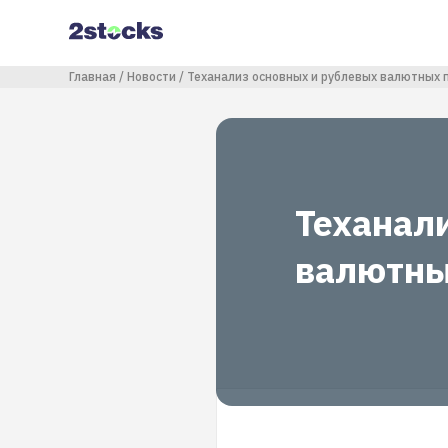
Перейти
к
основному
содержанию
Строка навигации
Главная
Новости
Теханализ основных и рублевых валютных 
Теханал
валютны