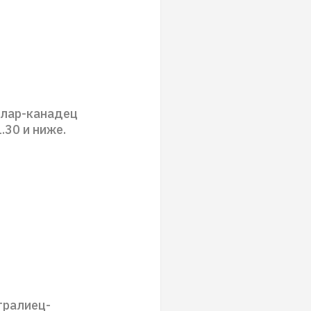
ллар-канадец
.30 и ниже.
тралиец-