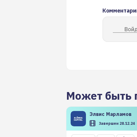
Комментари
Войд
Может быть 
Элвис
Марламов
Завершен 28.12.24