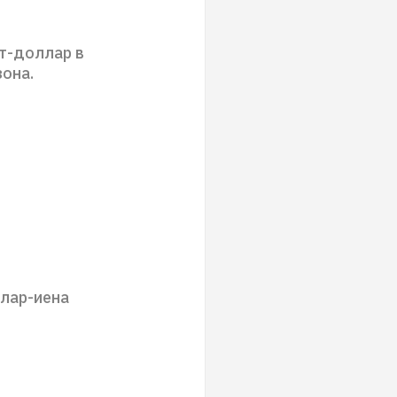
т-доллар в
зона.
ллар-иена