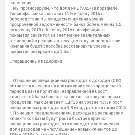
населения.
Мы прогнозируем, что доля NPL (90д+) в портфеле
Тинькофф банка составит 11% к концу 2016 г.
Впоследствии мы ожидаем снижения уровня
просроченной задолженности банка более, чем на 1,5
пп к концу 2018 г. К концу 2016 г. коэффициент
покрытия снизится за счет менее значительных
отчислений в резервы в текущем году, впоследствии
компания будет способна восстановить уровень
покрытия резервами до 1,4х.
Операционные издержки
Отношение операционных расходов к доходам (CIR)
останется высоким на протяжении всего прогнозного
периода из-за политики, направленной на рост
клиентской базы банка, а также из-за запуска новых
продуктов. Мы оцениваем CIR’16 на уровне 43% и рост
операционных расходов до 9,3 млрд руб. по итогам 2016
г. По нашим предположениям, расходы на расширение
клиентской базы будут расти быстрее прочих
операционных расходов, что приведет к увеличению
доли расходов на «поглощение» новых клиентов до
39% к 2018 г (с текущих 38%).