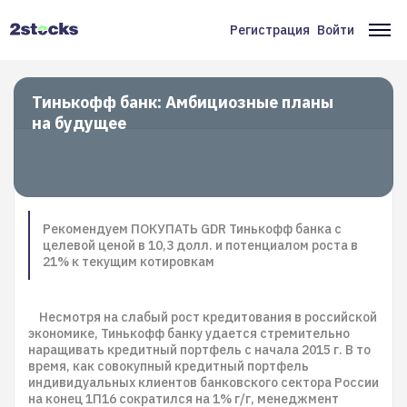
Перейти
к
Регистрация
Войти
Меню
Ос
основному
содержанию
учётной
на
записи
Тинькофф банк: Амбициозные планы
на будущее
пользователя
Рекомендуем ПОКУПАТЬ GDR Тинькофф банка с
целевой ценой в 10,3 долл. и потенциалом роста в
21% к текущим котировкам
Несмотря на слабый рост кредитования в российской
экономике, Тинькофф банку удается стремительно
наращивать кредитный портфель с начала 2015 г. В то
время, как совокупный кредитный портфель
индивидуальных клиентов банковского сектора России
на конец 1П16 сократился на 1% г/г, менеджмент