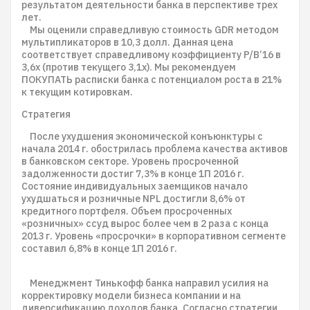
результатом деятельности банка в перспективе трех
лет.
Мы оценили справедливую стоимость GDR методом
мультипликаторов в 10,3 долл. Данная цена
соответствует справедливому коэффициенту P/B’16 в
3,6х (против текущего 3,1х). Мы рекомендуем
ПОКУПАТЬ расписки банка с потенциалом роста в 21%
к текущим котировкам.
Стратегия
После ухудшения экономической конъюнктуры с
начала 2014 г. обострилась проблема качества активов
в банковском секторе. Уровень просроченной
задолженности достиг 7,3% в конце 1П 2016 г.
Состояние индивидуальных заемщиков начало
ухудшаться и розничные NPL достигли 8,6% от
кредитного портфеля. Объем просроченных
«розничных» ссуд вырос более чем в 2 раза с конца
2013 г. Уровень «просрочки» в корпоративном сегменте
составил 6,8% в конце 1П 2016 г.
Менеджмент Тинькофф банка направил усилия на
корректировку модели бизнеса компании и на
диверсификацию доходов банка. Согласно стратегии,