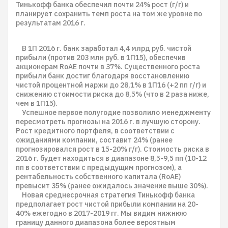
Тинькофф банка обеспечил почти 24% рост (г/г) и
планирует сохранить темп роста на том же уровне по
результатам 2016 г.
В 1П 2016 г. банк заработал 4,4 млрд руб. чистой
прибыли (против 203 млн руб. в 1П15), обеспечив
акционерам RoAE почти в 37%. Существенного роста
прибыли банк достиг благодаря восстановлению
чистой процентной маржи до 28,1% в 1П16 (+2 пп г/г) и
снижению стоимости риска до 8,5% (что в 2 раза ниже,
чем в 1П15).
Успешное первое полугодие позволило менеджменту
пересмотреть прогнозы на 2016 г. в лучшую сторону.
Рост кредитного портфеля, в соответствии с
ожиданиями компании, составит 24% (ранее
прогнозировался рост в 15-20% г/г). Стоимость риска в
2016 г. будет находиться в диапазоне 8,5-9,5 пп (10-12
пп в соответствии с предыдущим прогнозом), а
рентабельность собственного капитала (RoAE)
превысит 35% (ранее ожидалось значение выше 30%).
Новая среднесрочная стратегия Тинькофф банка
предполагает рост чистой прибыли компании на 20-
40% ежегодно в 2017-2019 гг. Мы видим нижнюю
границу данного диапазона более вероятным