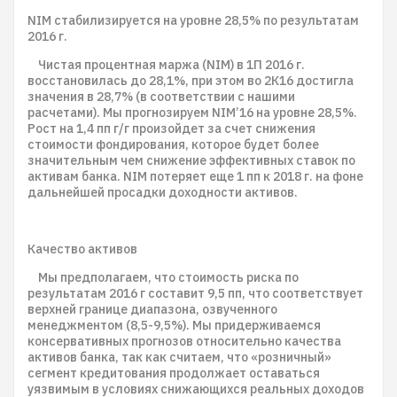
NIM стабилизируется на уровне 28,5% по результатам
2016 г.
Чистая процентная маржа (NIM) в 1П 2016 г.
восстановилась до 28,1%, при этом во 2К16 достигла
значения в 28,7% (в соответствии с нашими
расчетами). Мы прогнозируем NIM’16 на уровне 28,5%.
Рост на 1,4 пп г/г произойдет за счет снижения
стоимости фондирования, которое будет более
значительным чем снижение эффективных ставок по
активам банка. NIM потеряет еще 1 пп к 2018 г. на фоне
дальнейшей просадки доходности активов.
Качество активов
Мы предполагаем, что стоимость риска по
результатам 2016 г составит 9,5 пп, что соответствует
верхней границе диапазона, озвученного
менеджментом (8,5-9,5%). Мы придерживаемся
консервативных прогнозов относительно качества
активов банка, так как считаем, что «розничный»
сегмент кредитования продолжает оставаться
уязвимым в условиях снижающихся реальных доходов