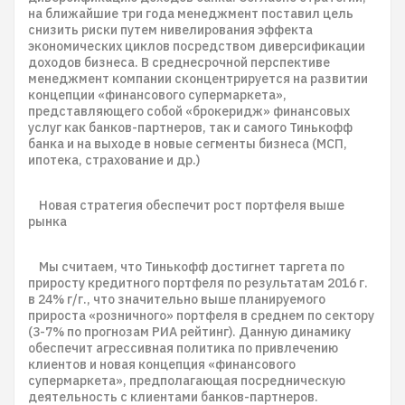
на ближайшие три года менеджмент поставил цель
снизить риски путем нивелирования эффекта
экономических циклов посредством диверсификации
доходов бизнеса. В среднесрочной перспективе
менеджмент компании сконцентрируется на развитии
концепции «финансового супермаркета»,
представляющего собой «брокеридж» финансовых
услуг как банков-партнеров, так и самого Тинькофф
банка и на выходе в новые сегменты бизнеса (МСП,
ипотека, страхование и др.)
Новая стратегия обеспечит рост портфеля выше
рынка
Мы считаем, что Тинькофф достигнет таргета по
приросту кредитного портфеля по результатам 2016 г.
в 24% г/г., что значительно выше планируемого
прироста «розничного» портфеля в среднем по сектору
(3-7% по прогнозам РИА рейтинг). Данную динамику
обеспечит агрессивная политика по привлечению
клиентов и новая концепция «финансового
супермаркета», предполагающая посредническую
деятельность с клиентами банков-партнеров.