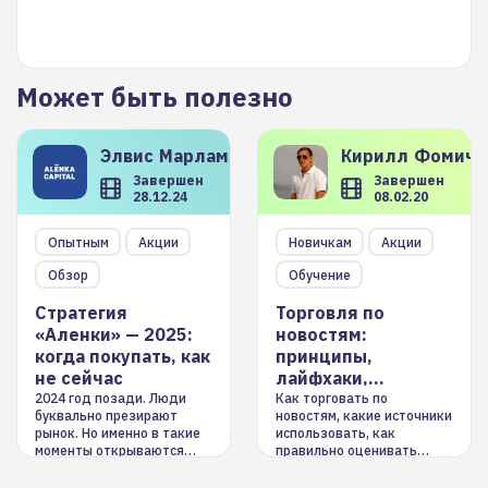
Может быть полезно
Элвис
Марламов
Кирилл
Фомиче
Завершен
Завершен
28.12.24
08.02.20
Опытным
Акции
Новичкам
Акции
Обзор
Обучение
Стратегия
Торговля по
«Аленки» — 2025:
новостям:
когда покупать, как
принципы,
не сейчас
лайфхаки,
инструменты
2024 год позади. Люди
Как торговать по
буквально презирают
новостям, какие источники
рынок. Но именно в такие
использовать, как
моменты открываются
правильно оценивать
долгосрочные
информацию. Также автор
возможности. Обсудим
покажет краткосрочные и