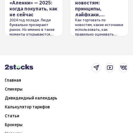
«Аленки» — 2025:
новостям:
когда покупать, как
принципы,
не сейчас
лайфхаки,
инструменты
2024 год позади. Люди
Как торговать по
буквально презирают
новостям, какие источники
рынок. Но именно в такие
использовать, как
моменты открываются
правильно оценивать
долгосрочные
информацию. Также автор
возможности. Обсудим
покажет краткосрочные и
итоги года и стратегию на
среднесрочные
2025-й
торговые стратегии на
новостном потоке
Главная
Спикеры
Дивидендный календарь
Калькулятор тарифов
Статьи
Брокеры