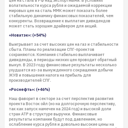
цен на сталь в РФ над экспортными. В условиях
волатильности курса рубля и ожидаемой коррекции
мировых цен на сталь ММК может показать более
стабильную динамику финансовых показателей, чем
конкуренты. Возвращение к выплатам дивидендов
может стать хорошим драйвером для акций.
«Новатэк»: (+54%)
Выигрывает за счет высоких цен на газ и стабильности
сбыта. Планы по реализации СПГ-проектов
сохраняются. Компания стабильно выплачивает
дивиденды, в периоды низких цен проводит обратный
выкуп. В 2023 году финансовые результаты несколько
ухудшатся из-за вынужденного сокращения добычи
ЖУВ и повышения налога на прибыль для
производителей СПГ.
«Роснефть»: (+46%)
Наш фаворит в секторе за счет перспектив развития
проекта Восток ойл (но на долгосрочную перспективу,
так как запуск намечен на 2024 год) и высокой доли
стран АТР в структуре выручки. Финансовые
результаты компании будут под давлением, но
ослабление курса рубля и довольно высокие цены на