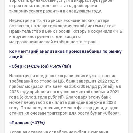
торговля, финансовые услуги и инфраструктурное
строительство должны стать драйверами
экономического развития в следующем году.
Несмотря на то, что риски экономических потерь
остаются, на защите экономической системы стоят
Правительство и Банк России, которые сохранили ФНБ
и другие инструменты для защиты
макроэкономической стабильности страны.
Комментарий аналитиков Промсвязьбанка по рынку
акций:
«Сбер»: (+61% (оа) +56% (па))
Несмотря на введенные ограничения и ужесточение
требований со стороны ЦБ, банк завершит 2022 год с
прибылью (рассчитываем на 250-300 млрд рублей), а в
2023 году приблизится к уровню чистой прибыли 2021
года (около 1 трлн рублей). Благодаря этому банк
может вернуться к выплате дивидендов уже в 2023
году. По нашему мнению, именно фактор дивидендов
станет ключевым триггером для роста бумаг «Сбера».
«Полюс»: (+47%)
Хорошая ставка на ослабление рубля. Компания