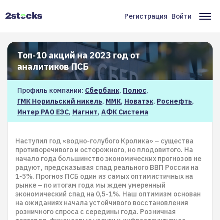
Перейти
к
Регистрация
Войти
Меню
Ос
основному
содержанию
учётной
на
записи
Топ-10 акций на 2023 год от
аналитиков ПСБ
пользователя
Профиль компании:
Сбербанк
,
Полюс
,
ГМК Норильский никель
,
ММК
,
Новатэк
,
Роснефть
,
Интер РАО ЕЭС
,
Магнит
,
АФК Система
Наступил год «водно-голубого Кролика» – существа
противоречивого и осторожного, но плодовитого. На
начало года большинство экономических прогнозов не
радуют, предсказывая спад реального ВВП России на
1-5%. Прогноз ПСБ один из самых оптимистичных на
рынке – по итогам года мы ждем умеренный
экономический спад на 0,5-1%. Наш оптимизм основан
на ожиданиях начала устойчивого восстановления
розничного спроса с середины года. Розничная