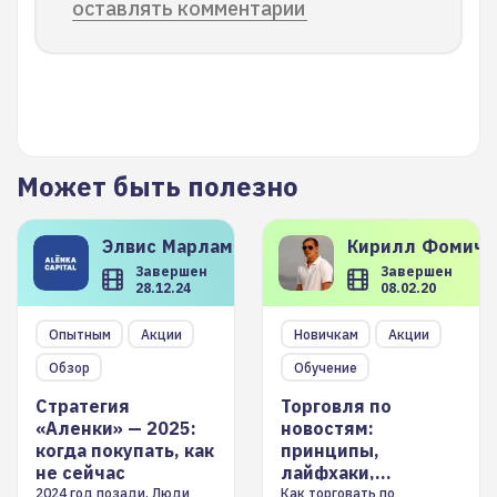
оставлять комментарии
Может быть полезно
Элвис
Марламов
Кирилл
Фомиче
Завершен
Завершен
28.12.24
08.02.20
Опытным
Акции
Новичкам
Акции
Обзор
Обучение
Стратегия
Торговля по
«Аленки» — 2025:
новостям:
когда покупать, как
принципы,
не сейчас
лайфхаки,
инструменты
2024 год позади. Люди
Как торговать по