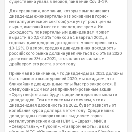
существенно упала в период пандемии Covid-19.
Для сравнения, компании, которые выплачивают
дивиденды ежеквартально (в основном в горно-
металлургическом секторе) уже учтут рост цен на
сырье, имеющий место в последнее время. Их
доходность по квартальным дивидендам может
вырасти до 2,5-3,5% только за 1 квартал 2021, а
годовая дивидендная доходность может превысить
10-12%. В целом, средняя дивидендная доходность
российского рынка должна увеличиться с 6,5% за 2020
до не менее 8% за 2021, что является сильным
драйвером его роста в этом году.
Принимая во внимание, что дивиденды за 2021 должны
быть намного выше уровней 2020, мы ожидаем, что
ближайшие дивидендные гэпы быстро закроются. В
следующие 12 месяцев привилегированные акции
«Сургутнефтегаза» будут среди лидеров по выплате
дивидендов. Тем не менее мы отмечаем, что их
дивидендная доходность за 2021 будет зависеть от
колебаний курса доллара в этом году. Среди наших
дивидендных фаворитов мы выделяем горно-
металлургические акции НЛМК, «Евраз», ММК и
«Северсталь», «Лукойл», «Газпром нефть», и как
обычно, МТС, «Юнипро», «Эталон», а также Сбербанк и