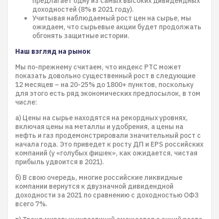
предлагает одну из самых высоких дивидендных
доходностей (8% в 2021 году).
Учитывая наблюдаемый рост цен на сырье, мы
ожидаем, что сырьевые акции будет продолжать
обгонять защитные истории.
Наш взгляд на рынок
Мы по-прежнему считаем, что индекс РТС может
показать довольно существенный рост в следующие
12 месяцев – на 20-25% до 1800+ пунктов, поскольку
для этого есть ряд экономических предпосылок, в том
числе:
а) Цены на сырье находятся на рекордных уровнях,
включая цены на металлы и удобрения, а цены на
нефть и газ продемонстрировали значительный рост с
начала года. Это приведет к росту ДП и EPS российских
компаний (у «голубых фишек», как ожидается, чистая
прибыль удвоится в 2021).
б) В свою очередь, многие российские ликвидные
компании вернутся к двузначной дивидендной
доходности за 2021 по сравнению с доходностью ОФЗ
всего 7%.