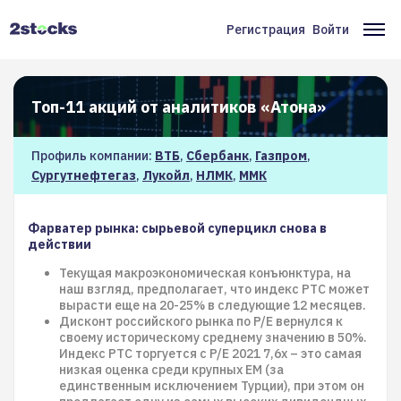
Перейти
к
Регистрация
Войти
Меню
Ос
основному
содержанию
учётной
на
записи
Топ-11 акций от аналитиков «Атона»
пользователя
Профиль компании:
ВТБ
,
Сбербанк
,
Газпром
,
Сургутнефтегаз
,
Лукойл
,
НЛМК
,
ММК
Фарватер рынка: cырьевой суперцикл снова в
действии
Текущая макроэкономическая конъюнктура, на
наш взгляд, предполагает, что индекс РТС может
вырасти еще на 20-25% в следующие 12 месяцев.
Дисконт российского рынка по P/E вернулся к
своему историческому среднему значению в 50%.
Индекс РТС торгуется с P/E 2021 7,6x – это самая
низкая оценка среди крупных EM (за
единственным исключением Турции), при этом он