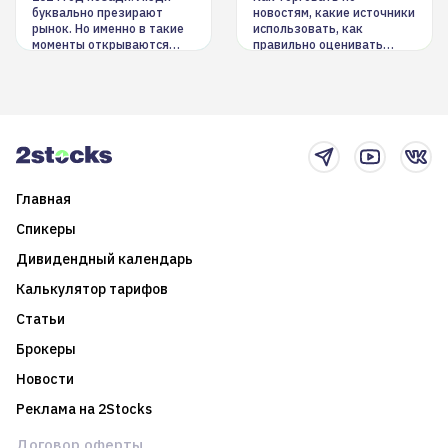
буквально презирают
новостям, какие источники
рынок. Но именно в такие
использовать, как
моменты открываются
правильно оценивать
долгосрочные
информацию. Также автор
возможности. Обсудим
покажет краткосрочные и
итоги года и стратегию на
среднесрочные
2025-й
торговые стратегии на
новостном потоке
Главная
Спикеры
Дивидендный календарь
Калькулятор тарифов
Статьи
Брокеры
Новости
Реклама на 2Stocks
Договор оферты