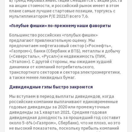
в) Тренд мировых инвестиций смещается с акций роста
на акции стоимости, и российский рынок имеет в этом
плане самые лучшие стартовые позиции, торгуясь с
мультипликатором P/E 2021П всего 7,6.
«Голубые фишки» по-прежнему наши фавориты
Большинство российских «голубых фишек»
предлагают привлекательную оценку. Мы
предпочитаем нефтегазовый сектор («Роснефть»,
«Газпром»), банки (Сбербанк и ВТБ), металлы и добычу
(«Северсталь», «Русал») и недвижимость (ПИК,
«Эталон»). C другой стороны, мы ожидаем худшей
динамики от компаний потребительского,
транспортного секторов и сектора электроэнергетики,
а также менее ликвидных бумаг.
Дивидендные гэпы быстро закроются
Мы вступаем в период выплаты дивидендов, когда
российские компании выплачивают единовременные
годовые дивиденды за 2020 или промежуточные
дивиденды за 1 квартал 2021. Средняя годовая
дивидендная доходность за прошедший год составит
около 5-6% («Газпром», Сбербанк), что не плохо, но это
не высокий показатель, поскольку прибыль компаний