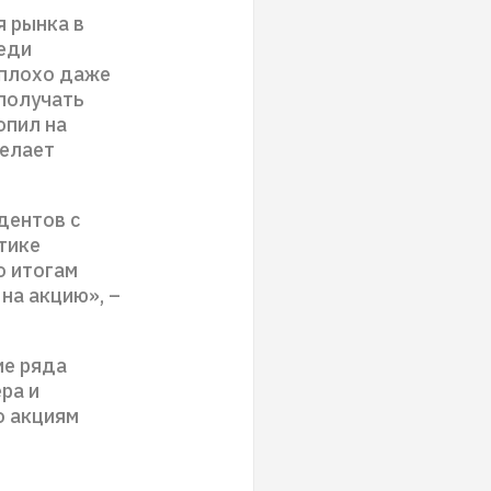
я рынка в
реди
еплохо даже
 получать
опил на
делает
дентов с
ктике
о итогам
на акцию», –
ие ряда
ра и
о акциям