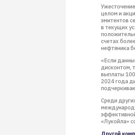
Ужесточение
целом и акци
эмитентов се
в текущих у
положительн
счетах более
нефтяника б
«Если данны
дисконтом, т
выплаты 100
2024 года д
подчеркиваю
Среди други
международн
эффективной
«Лукойла» с
Другой комп