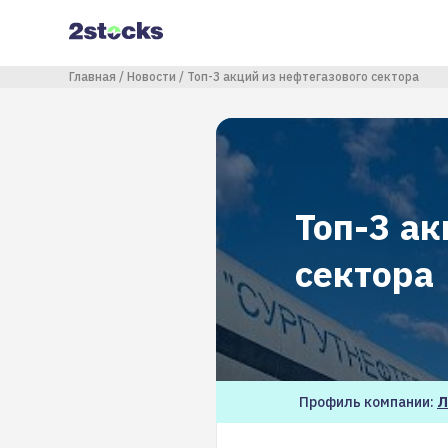
Перейти
к
основному
содержанию
Строка навигации
Главная
Новости
Топ-3 акций из нефтегазового сектора
Топ-3 ак
сектора
Профиль компании:
Л