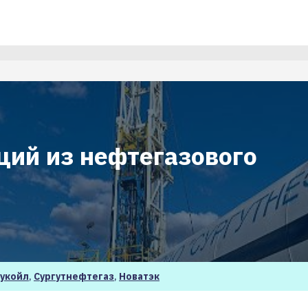
ций из нефтегазового
укойл
,
Сургутнефтегаз
,
Новатэк