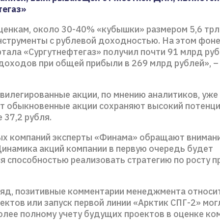
тегаз»
ценкам, около 30-40% «кубышки» размером 5,6 трл
нструменты с рублевой доходностью. На этом фоне
ртала «Сургутнефтегаз» получил почти 91 млрд ру
доходов при общей прибыли в 269 млрд рублей», –
ивилегированные акции, по мнению аналитиков, уже
вот обыкновенные акции сохраняют высокий потенци
 37,2 рубля.
ых компаний эксперты «Финама» обращают внимани
Динамика акций компании в первую очередь будет
я способностью реализовать стратегию по росту 
ляд, позитивные комментарии менеджмента относи
ектов или запуск первой линии «Арктик СПГ-2» мог
олее полному учету будущих проектов в оценке ко