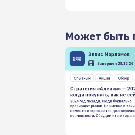
Может быть 
Элвис
Марламов
Завершен 28.12.24
Опытным
Акции
Обзор
Стратегия «Аленки» — 20
когда покупать, как не се
2024 год позади. Люди буквально
презирают рынок. Но именно в таки
моменты открываются долгосрочн
возможности. Обсудим итоги года и
стратегию на 2025-й