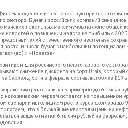
Финама» оценили инвестиционную привлекательно
го сектора. Бумаги российских компаний снизились
о майских локальных максимумов на фоне общей к
же новостей о повышении налога на прибыль с 2025
й представителей отечественного нефтегаза сохра
 роста. В числе бумаг с наибольшим потенциалом 
газ» (ао) и «Новатэк».
озитивом для российского нефтегазового сектора
зывают снижение дисконта на сорт Urals, который 
 за баррель, хотя в феврале составлял более $17 
 выражении цена снизилась примерно до 6 тысяч ру
по историческим меркам остается на повышенном у
вом сценарии мы ожидаем роста курса доллара до 9
 полагаем, что в ближайшие кварталы цены на неф
остаться выше отметки 6 тысяч рублей за баррель»
едования.