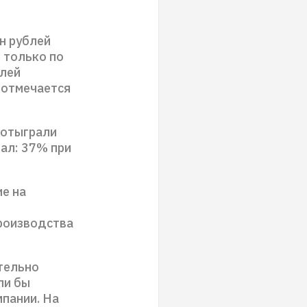
н рублей
 только по
блей
 отмечается
 отыграли
ал: 37% при
е на
производства
тельно
ли бы
мпании. На