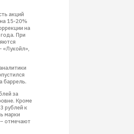
сть акций
 на 15-20%
оррекции на
 года. При
няются
– «Лукойл»,
 аналитики
опустился
за баррель.
блей за
ровне. Кроме
3 рублей к
ть марки
, – отмечают