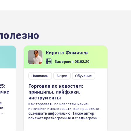
полезно
Кирилл
Фомичев
Завершен 08.02.20
Новичкам
Акции
Обучение
25:
Торговля по новостям:
йчас
принципы, лайфхаки,
инструменты
е
Как торговать по новостям, какие
ые
источники использовать, как правильно
оценивать информацию. Также автор
покажет краткосрочные и среднесрочные
торговые стратегии на новостном потоке