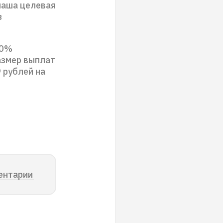
наша целевая
з
50%
азмер выплат
 рублей на
ентарии