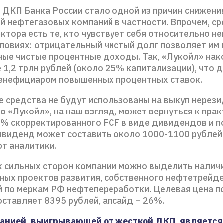
 ДКП Банка России стало одной из причин снижени
й нефтегазовых компаний в частности. Впрочем, с
ктора есть те, кто чувствует себя относительно н
словиях: отрицательный чистый долг позволяет им
ые чистые процентные доходы. Так, «Лукойл» нак
 1,2 трлн рублей (около 25% капитализации), что 
енефициаром повышенных процентных ставок.
е средства не будут использованы на выкуп нерези
о «Лукойл», на наш взгляд, может вернуться к пра
% скорректированного FCF в виде дивидендов и п
ивиденд может составить около 1000-1100 рублей 
т аналитики.
х сильных сторон компании можно выделить налич
ых проектов развития, собственного нефтетрейде
 по меркам РФ нефтепереработки. Целевая цена п
оставляет 8395 рублей, апсайд – 26%.
анией, выигрывающей от жесткой ДКП, является