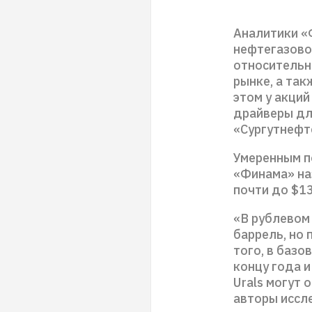
Аналитики «
нефтегазово
относительн
рынке, а так
этом у акци
драйверы для
«Сургутнефте
Умеренным п
«Финама» на
почти до $13
«В рублевом
баррель, но 
того, в базо
концу года и
Urals могут 
авторы иссл