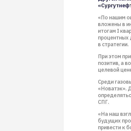
«Сургутнеф
«По нашим о
вложены в и
итогам I ква
процентных 
в стратегии.
При этом пр
позитив, а 
целевой цене
Среди газов
«Новатэк». 
определятьс
СПГ.
«На наш взг
будущих про
привести к б