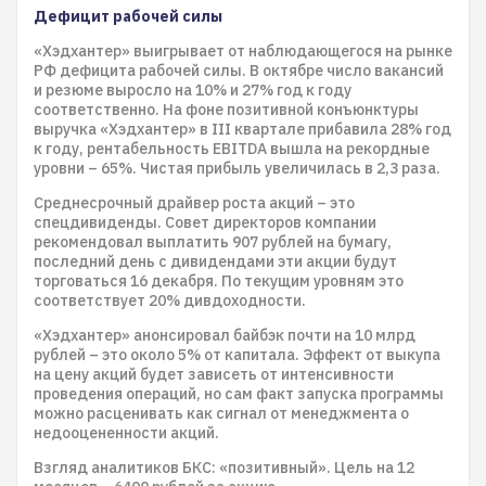
Дефицит рабочей силы
«Хэдхантер» выигрывает от наблюдающегося на рынке
РФ дефицита рабочей силы. В октябре число вакансий
и резюме выросло на 10% и 27% год к году
соответственно. На фоне позитивной конъюнктуры
выручка «Хэдхантер» в III квартале прибавила 28% год
к году, рентабельность EBITDA вышла на рекордные
уровни – 65%. Чистая прибыль увеличилась в 2,3 раза.
Среднесрочный драйвер роста акций – это
спецдивиденды. Совет директоров компании
рекомендовал выплатить 907 рублей на бумагу,
последний день с дивидендами эти акции будут
торговаться 16 декабря. По текущим уровням это
соответствует 20% дивдоходности.
«Хэдхантер» анонсировал байбэк почти на 10 млрд
рублей – это около 5% от капитала. Эффект от выкупа
на цену акций будет зависеть от интенсивности
проведения операций, но сам факт запуска программы
можно расценивать как сигнал от менеджмента о
недооцененности акций.
Взгляд аналитиков БКС: «позитивный». Цель на 12