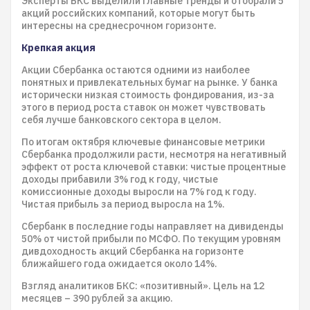
Эксперты БКС выделили главные тренды и отобрали 5
акций российских компаний, которые могут быть
интересны на среднесрочном горизонте.
Крепкая акция
Акции Сбербанка остаются одними из наиболее
понятных и привлекательных бумаг на рынке. У банка
исторически низкая стоимость фондирования, из-за
этого в период роста ставок он может чувствовать
себя лучше банковского сектора в целом.
По итогам октября ключевые финансовые метрики
Сбербанка продолжили расти, несмотря на негативный
эффект от роста ключевой ставки: чистые процентные
доходы прибавили 3% год к году, чистые
комиссионные доходы выросли на 7% год к году.
Чистая прибыль за период выросла на 1%.
Сбербанк в последние годы направляет на дивиденды
50% от чистой прибыли по МСФО. По текущим уровням
дивдоходность акций Сбербанка на горизонте
ближайшего года ожидается около 14%.
Взгляд аналитиков БКС: «позитивный». Цель на 12
месяцев – 390 рублей за акцию.