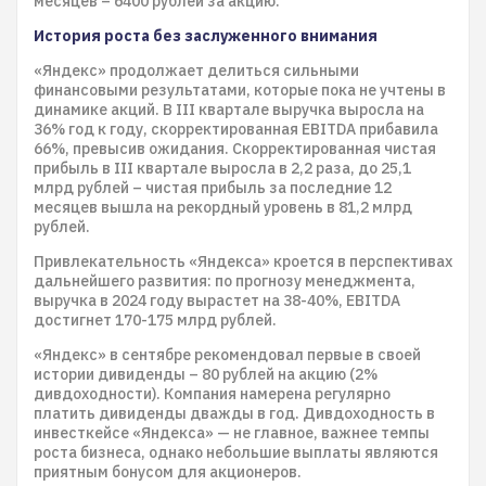
месяцев – 6400 рублей за акцию.
История роста без заслуженного внимания
«Яндекс» продолжает делиться сильными
финансовыми результатами, которые пока не учтены в
динамике акций. В III квартале выручка выросла на
36% год к году, скорректированная EBITDA прибавила
66%, превысив ожидания. Скорректированная чистая
прибыль в III квартале выросла в 2,2 раза, до 25,1
млрд рублей – чистая прибыль за последние 12
месяцев вышла на рекордный уровень в 81,2 млрд
рублей.
Привлекательность «Яндекса» кроется в перспективах
дальнейшего развития: по прогнозу менеджмента,
выручка в 2024 году вырастет на 38-40%, EBITDA
достигнет 170-175 млрд рублей.
«Яндекс» в сентябре рекомендовал первые в своей
истории дивиденды – 80 рублей на акцию (2%
дивдоходности). Компания намерена регулярно
платить дивиденды дважды в год. Дивдоходность в
инвесткейсе «Яндекса» — не главное, важнее темпы
роста бизнеса, однако небольшие выплаты являются
приятным бонусом для акционеров.