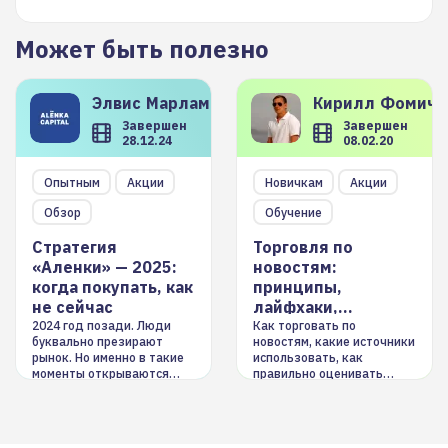
Может быть полезно
Элвис
Марламов
Кирилл
Фомиче
Завершен
Завершен
28.12.24
08.02.20
Опытным
Акции
Новичкам
Акции
Обзор
Обучение
Стратегия
Торговля по
«Аленки» — 2025:
новостям:
когда покупать, как
принципы,
не сейчас
лайфхаки,
инструменты
2024 год позади. Люди
Как торговать по
буквально презирают
новостям, какие источники
рынок. Но именно в такие
использовать, как
моменты открываются
правильно оценивать
долгосрочные
информацию. Также автор
возможности. Обсудим
покажет краткосрочные и
итоги года и стратегию на
среднесрочные
2025-й
торговые стратегии на