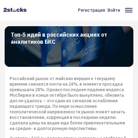
Перейти
к
Регистрация
Войти
Меню
Ос
основному
содержанию
учётной
на
записи
Топ-5 идей в российских акциях от
аналитиков БКС
пользователя
Российский рынок от майских вершин к текущему
времени снизился почти на 24%, в моменте просадка
превышала 28%. Однако последнее падение индекса
Мосбиржи в конце октября было выкуплено, обновить
дно не удалось – это один из сигналов ослабления
падающего тренда. По мере осмысления
геополитической напряженности рынок может начать
восстановление, коррекция в последнюю неделю
сделала цены на акции еще более привлекательными
на средне- и долгосрочную перспективы.