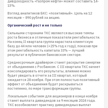
дивдоходность «Газпром нефти» может составить 14-
15%.
Взгляд аналитиков БКС: «позитивный». Цель на 12
месяцев – 890 рублей за акцию.
Органический рост и не только
Сильными сторонами ТКС являются высокие темпы
роста бизнеса и отличные показатели рентабельности.
На конец II квартала группа нарастила клиентскую
базу до 44 млн человек (+25% год к году), показав при
этом рентабельность капитала 33% — лучший
результат в публичном банковском секторе.
Среднесрочным драйвером станет раскрытие синергии
от объединения с Росбанком. С III квартала ТКС начнет
консолидировать его результаты, влияние можно
будет увидеть в отчете за III квартал, который
ожидается 28 ноября. При этом полностью позитивный
эффект от объединения будет раскрываться
постепенно, по мере трансформации группы.
Локальным событием для акционеров в конце ноября
станет выплата дивидендов за 9 месяцев 2024 года.
ТКС возобновляет практику дивидендных выплат