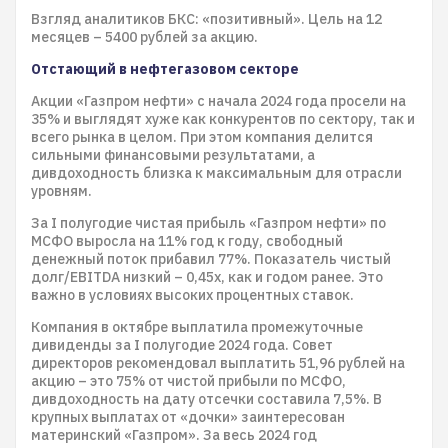
Взгляд аналитиков БКС: «позитивный». Цель на 12
месяцев – 5400 рублей за акцию.
Отстающий в нефтегазовом секторе
Акции «Газпром нефти» с начала 2024 года просели на
35% и выглядят хуже как конкурентов по сектору, так и
всего рынка в целом. При этом компания делится
сильными финансовыми результатами, а
дивдоходность близка к максимальным для отрасли
уровням.
За I полугодие чистая прибыль «Газпром нефти» по
МСФО выросла на 11% год к году, свободный
денежный поток прибавил 77%. Показатель чистый
долг/EBITDA низкий – 0,45х, как и годом ранее. Это
важно в условиях высоких процентных ставок.
Компания в октябре выплатила промежуточные
дивиденды за I полугодие 2024 года. Совет
директоров рекомендовал выплатить 51,96 рублей на
акцию – это 75% от чистой прибыли по МСФО,
дивдоходность на дату отсечки составила 7,5%. В
крупных выплатах от «дочки» заинтересован
материнский «Газпром». За весь 2024 год