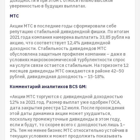
доходности и при этом с относительно высокой
уверенностью в будущих выплатах.
МТС
Акции МТС в последние годы сформировали себе
репутацию стабильной дивидендной фишки. По итогам
2021 года компания намерена выплатить 33,85 рубля на
акцию, что соответствует 12,4% дивидендной
доходности. Стабильность дивидендов МТС
обусловлена защитным профилем компании – даже в
условиях макроэкономической турбулентности спрос
на услуги связи остается стабильным. На горизонте 12
месяцев дивиденды МТС ожидаются в районе 42–50
рублей, дивидендная доходность – 15-18%.
Комментарий аналитиков BCS GM:
«Акции МТС торгуются с дивидендной доходностью
12% за 2021 год. Размер выплат уже одобрен ГОСА,
дата закрытия реестра 12 июля. После прохождения
этой даты динамика акции может ухудшиться,
поскольку промежуточные дивиденды в этом году,
если и будут, то скорее всего с доходностью лишь 1–
2%. Тем не менее бизнес МТС относительно устойчив в
текущих условиях и может продолжить показывать