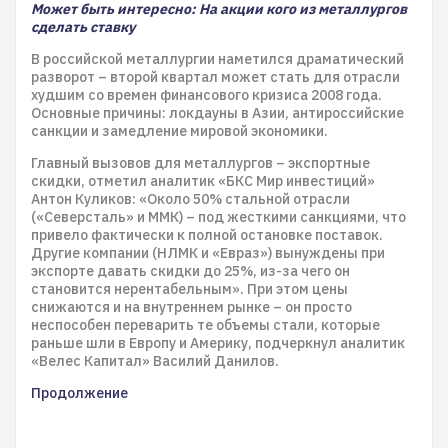
Может быть интересно: На акции кого из металлургов
сделать ставку
В российской металлургии наметился драматический
разворот – второй квартал может стать для отрасли
худшим со времен финансового кризиса 2008 года.
Основные причины: локдауны в Азии, антироссийские
санкции и замедление мировой экономики.
Главный вызовов для металлургов – экспортные
скидки, отметил аналитик «БКС Мир инвестиций»
Антон Куликов: «Около 50% стальной отрасли
(«Северсталь» и ММК) – под жесткими санкциями, что
привело фактически к полной остановке поставок.
Другие компании (НЛМК и «Евраз») вынуждены при
экспорте давать скидки до 25%, из-за чего он
становится нерентабельным». При этом цены
снижаются и на внутреннем рынке – он просто
неспособен переварить те объемы стали, которые
раньше шли в Европу и Америку, подчеркнул аналитик
«Велес Капитал» Василий Данилов.
Продолжение