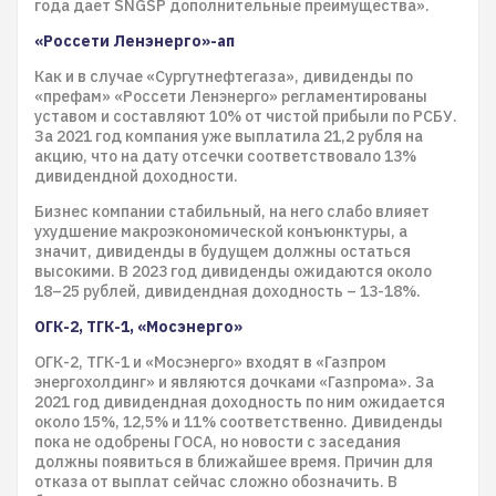
года дает SNGSP дополнительные преимущества».
«Россети Ленэнерго»-ап
Как и в случае «Сургутнефтегаза», дивиденды по
«префам» «Россети Ленэнерго» регламентированы
уставом и составляют 10% от чистой прибыли по РСБУ.
За 2021 год компания уже выплатила 21,2 рубля на
акцию, что на дату отсечки соответствовало 13%
дивидендной доходности.
Бизнес компании стабильный, на него слабо влияет
ухудшение макроэкономической конъюнктуры, а
значит, дивиденды в будущем должны остаться
высокими. В 2023 год дивиденды ожидаются около
18–25 рублей, дивидендная доходность – 13-18%.
ОГК-2, ТГК-1, «Мосэнерго»
ОГК-2, ТГК-1 и «Мосэнерго» входят в «Газпром
энергохолдинг» и являются дочками «Газпрома». За
2021 год дивидендная доходность по ним ожидается
около 15%, 12,5% и 11% соответственно. Дивиденды
пока не одобрены ГОСА, но новости с заседания
должны появиться в ближайшее время. Причин для
отказа от выплат сейчас сложно обозначить. В