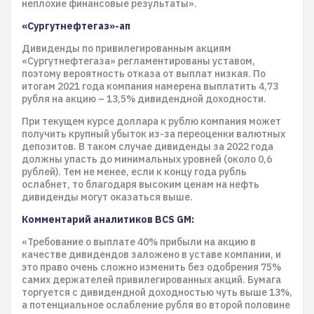
неплохие финансовые результаты».
«Сургутнефтегаз»-ап
Дивиденды по привилегированным акциям
«Сургутнефтегаза» регламентированы уставом,
поэтому вероятность отказа от выплат низкая. По
итогам 2021 года компания намерена выплатить 4,73
рубля на акцию – 13,5% дивидендной доходности.
При текущем курсе доллара к рублю компания может
получить крупный убыток из-за переоценки валютных
депозитов. В таком случае дивиденды за 2022 года
должны упасть до минимальных уровней (около 0,6
рублей). Тем не менее, если к концу года рубль
ослабнет, то благодаря высоким ценам на нефть
дивиденды могут оказаться выше.
Комментарий аналитиков BCS GM:
«Требование о выплате 40% прибыли на акцию в
качестве дивидендов заложено в уставе компании, и
это право очень сложно изменить без одобрения 75%
самих держателей привилегированных акций. Бумага
торгуется с дивидендной доходностью чуть выше 13%,
а потенциальное ослабление рубля во второй половине