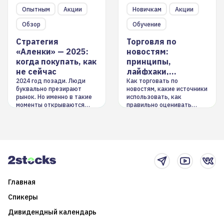
Опытным
Акции
Новичкам
Акции
Обзор
Обучение
Стратегия
Торговля по
«Аленки» — 2025:
новостям:
когда покупать, как
принципы,
не сейчас
лайфхаки,
инструменты
2024 год позади. Люди
Как торговать по
буквально презирают
новостям, какие источники
рынок. Но именно в такие
использовать, как
моменты открываются
правильно оценивать
долгосрочные
информацию. Также автор
возможности. Обсудим
покажет краткосрочные и
итоги года и стратегию на
среднесрочные
2025-й
торговые стратегии на
новостном потоке
Главная
Спикеры
Дивидендный календарь