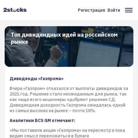
Перейти
к
Регистрация
Войти
Меню
Ос
основному
содержанию
учётной
на
записи
Топ дивидендных идей на российском
рынке
пользователя
Дивиденды «Газпрома»
Вчера «Газпром» отказался от выплаты дивидендов за
2021 год. Решение стало неожиданным для рынка, так
как чаще всего акционеры одобряют решение СД.
Дивидендная доходность Газпрома ожидалась одной
из самых высоких на рынке – почти 18%.
Аналитики BCS GM отмечают:
«Мы поставили акции «Газпрома» на пересмотр и пока
видим смысл переложиться в бумаги