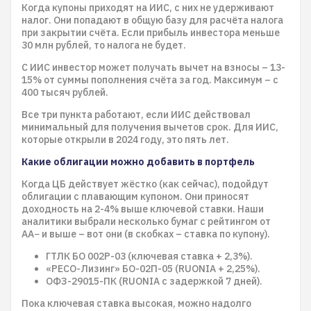
Когда купоны приходят на ИИС, с них не удерживают
налог. Они попадают в общую базу для расчёта налога
при закрытии счёта. Если прибыль инвестора меньше
30 млн рублей, то налога не будет.
С ИИС инвестор может получать вычет на взносы – 13-
15% от суммы пополнения счёта за год. Максимум – с
400 тысяч рублей.
Все три пункта работают, если ИИС действовал
минимальный для получения вычетов срок. Для ИИС,
которые открыли в 2024 году, это пять лет.
Какие облигации можно добавить в портфель
Когда ЦБ действует жёстко (как сейчас), подойдут
облигации с плавающим купоном. Они приносят
доходность на 2-4% выше ключевой ставки. Наши
аналитики выбрали несколько бумаг с рейтингом от
АА− и выше – вот они (в скобках – ставка по купону).
ГТЛК БО 002P-03 (ключевая ставка + 2,3%).
«РЕСО-Лизинг» БО-02П-05 (RUONIA + 2,25%).
ОФЗ-29015-ПК (RUONIA с задержкой 7 дней).
Пока ключевая ставка высокая, можно надолго