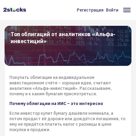
Перейти
к
Регистрация
Войти
Меню
Ос
основному
содержанию
учётной
на
записи
Топ облигаций от аналитиков «Альфа-
инвестиций»
пользователя
Покупать облигации на индивидуальном
инвестиционном счёте – хорошая идея, считают
аналитики «Альфа-инвестиций». Рассказываем,
почему и к каким бумагам присмотреться.
Почему облигации на ИИС – это интересно
Если инвестор купит бумагу дешевле номинала, а
потом продаст её дороже или дождётся погашения, то
ему не придётся платить налог с разницы в цене
покупки и продажи.