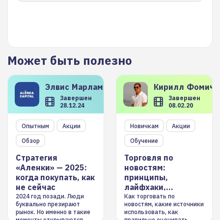
Может быть полезно
Элвис
Марламов
Кирилл
Фомиче
Завершен
Завершен
28.12.24
08.02.20
Опытным
Акции
Новичкам
Акции
Обзор
Обучение
Стратегия
Торговля по
«Аленки» — 2025:
новостям:
когда покупать, как
принципы,
не сейчас
лайфхаки,
инструменты
2024 год позади. Люди
Как торговать по
буквально презирают
новостям, какие источники
рынок. Но именно в такие
использовать, как
моменты открываются
правильно оценивать