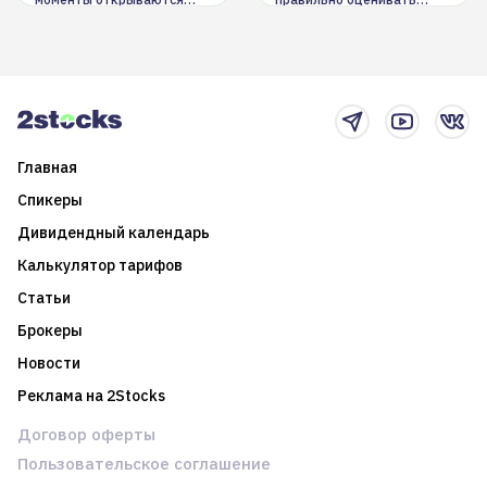
долгосрочные
информацию. Также автор
возможности. Обсудим
покажет краткосрочные и
итоги года и стратегию на
среднесрочные
2025-й
торговые стратегии на
новостном потоке
Главная
Спикеры
Дивидендный календарь
Калькулятор тарифов
Статьи
Брокеры
Новости
Реклама на 2Stocks
Договор оферты
Пользовательское соглашение