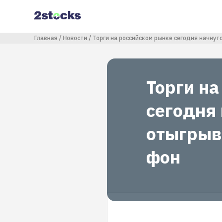
Перейти
к
основному
содержанию
Строка навигации
Главная
Новости
Торги на российском рынке сегодня начнут
Торги н
сегодня 
отыгрыв
фон