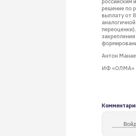
российским 
решение по 
выплату от 8
аналогичной
переоценки)
закрепления 
формировани
Антон Манае
ИФ «ОЛМА»
Комментари
Войд