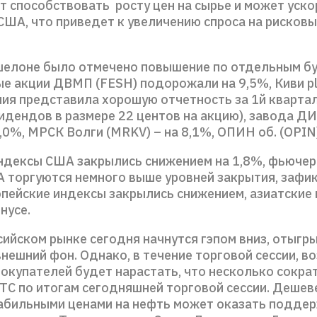
т способствовать росту цен на сырье и может уско
США, что приведет к увеличению спроса на рисковы
шелоне было отмечено повышение по отдельным бу
е акции ДВМП (FESH) подорожали на 9,5%, Киви plc
ния представила хорошую отчетность за 1й кварта
идендов в размере 22 центов на акцию), завода Д
9,0%, МРСК Волги (MRKV) – на 8,1%, ОПИН об. (OPIN)
дексы США закрылись снижением на 1,8%, фьючер
 торгуются немного выше уровней закрытия, зафи
опейские индексы закрылись снижением, азиатские
нусе.
сийском рынке сегодня начнутся гэпом вниз, отыгр
нешний фон. Однако, в течение торговой сессии, в
покупателей будет нарастать, что несколько сокра
РТС по итогам сегодняшней торговой сессии. Деше
табильными ценами на нефть может оказать подде