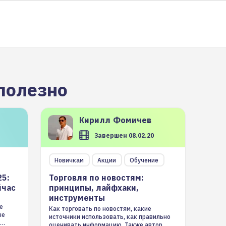
полезно
Кирилл
Фомичев
Завершен 08.02.20
Новичкам
Акции
Обучение
25:
Торговля по новостям:
йчас
принципы, лайфхаки,
инструменты
е
Как торговать по новостям, какие
ые
источники использовать, как правильно
оценивать информацию. Также автор