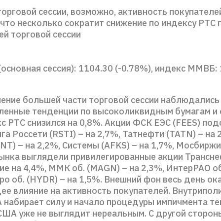
торговой сессии, возможно, активность покупателе
 что несколько сократит снижение по индексу РТС 
й торговой сессии
основная сессия): 1104.30 (-0.78%), индекс ММВБ:
ечение большей части торговой сессии наблюдались
ленные тенденции по высоколиквидным бумагам и
с РТС снизился на 0,8%. Акции ФСК ЕЭС (FEES) по
га Россети (RSTI) – на 2,7%, Татнефти (TATN) – на 
T) – на 2,2%, Системы (AFKS) – на 1,7%, Мосбиржи
рынка выглядели привилегированные акции Трансн
 на 4,4%, ММК об. (MAGN) – на 2,3%, ИнтерРАО об.
ро об. (HYDR) – на 1,5%. Внешний фон весь день о
е влияние на активность покупателей. Внутрипол
А набирает силу и начало процедуры импичмента т
США уже не выглядит нереальным. С другой сторон