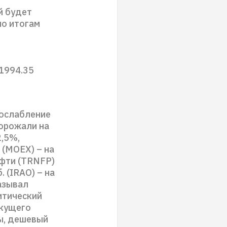
й будет
по итогам
 1994.35
 ослабление
дорожали на
2,5%,
 (MOEX) – на
ефти (TRNFP)
 (IRAO) – на
казывал
итический
екущего
ы, дешевый