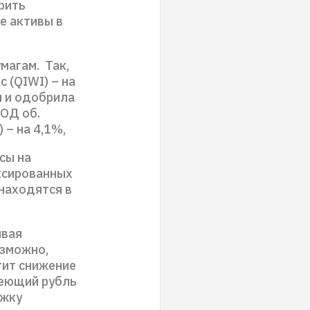
рить
е активы в
магам. Так,
 (QIWI) – на
л и одобрила
ИОД об.
 – на 4,1%,
сы на
ксированных
 находятся в
ывая
озможно,
тит снижение
веющий рубль
ржку