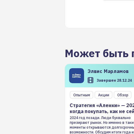
Может быть 
Элвис
Марламов
Завершен 28.12.24
Опытным
Акции
Обзор
Стратегия «Аленки» — 20
когда покупать, как не се
2024 год позади. Люди буквально
презирают рынок. Но именно в таки
моменты открываются долгосрочн
возможности. Обсудим итоги года и