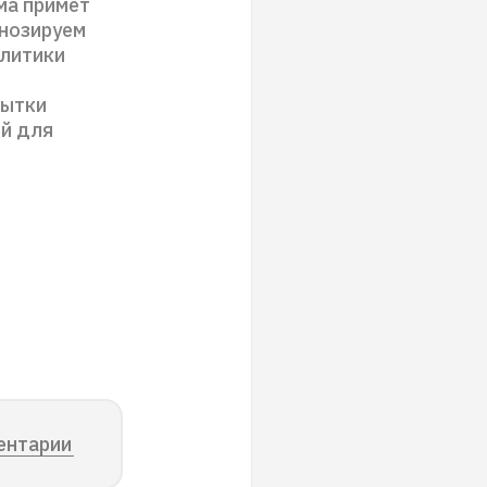
ма примет
гнозируем
олитики
пытки
ий для
ентарии