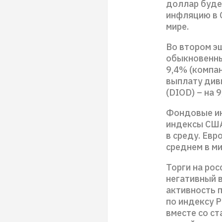
доллар буде
инфляцию в 
мире.
Во втором э
обыкновенны
9,4% (компа
выплату див
(DIOD) – на 
Фондовые ин
индексы США
в среду. Евр
среднем в ми
Торги на рос
негативный в
активность 
по индексу 
вместе со с