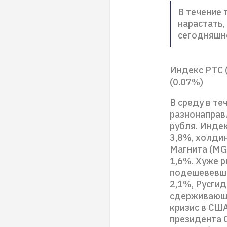
В течение 
нарастать,
сегодняшне
Индекс РТС (
(0.07%)
В среду в т
разнонаправ
рубля. Индек
3,8%, холдин
Магнита (MGN
1,6%. Хуже 
подешевевшие
2,1%, Русгид
сдерживающе
кризис в СШ
президента 